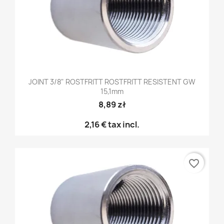
JOINT 3/8" ROSTFRITT ROSTFRITT RESISTENT GW
15,1mm
8,89 zł
2,16 €
tax incl.
favorite_border