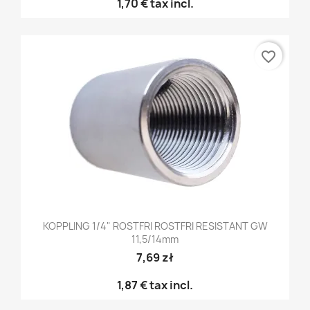
1,70 €
tax incl.
favorite_border
KOPPLING 1/4" ROSTFRI ROSTFRI RESISTANT GW
11,5/14mm
7,69 zł
1,87 €
tax incl.