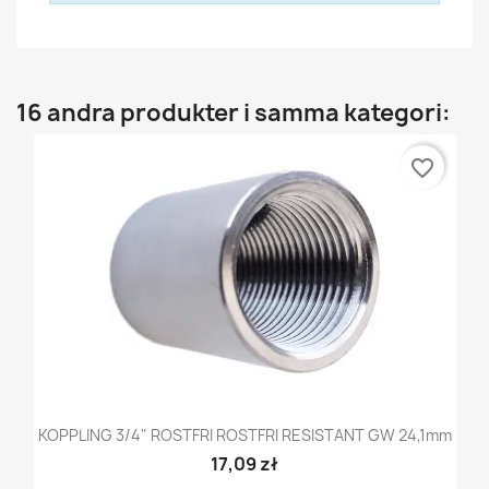
16 andra produkter i samma kategori:
favorite_border
KOPPLING 3/4" ROSTFRI ROSTFRI RESISTANT GW 24,1mm
17,09 zł