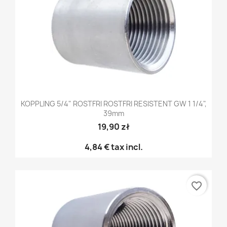
KOPPLING 5/4" ROSTFRI ROSTFRI RESISTENT GW 1 1/4",
39mm
19,90 zł
4,84 €
tax incl.
favorite_border