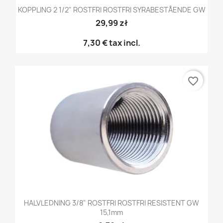
KOPPLING 2 1/2" ROSTFRI ROSTFRI SYRABESTÅENDE GW
29,99 zł
7,30 €
tax incl.
favorite_border
HALVLEDNING 3/8" ROSTFRI ROSTFRI RESISTENT GW
15,1mm