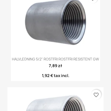
HALVLEDNING 5/2" ROSTFRI ROSTFRI RESISTENT GW
7,89 zł
1,92 €
tax incl.
favorite_border