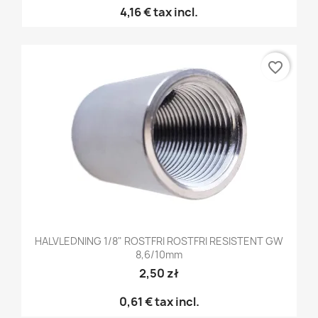
4,16 €
tax incl.
favorite_border
HALVLEDNING 1/8" ROSTFRI ROSTFRI RESISTENT GW
8,6/10mm
2,50 zł
0,61 €
tax incl.