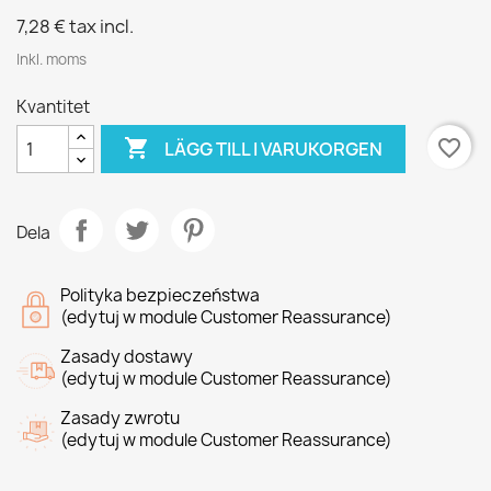
7,28 €
tax incl.
Inkl. moms
Kvantitet

favorite_border
LÄGG TILL I VARUKORGEN
Dela
Polityka bezpieczeństwa
(edytuj w module Customer Reassurance)
Zasady dostawy
(edytuj w module Customer Reassurance)
Zasady zwrotu
(edytuj w module Customer Reassurance)