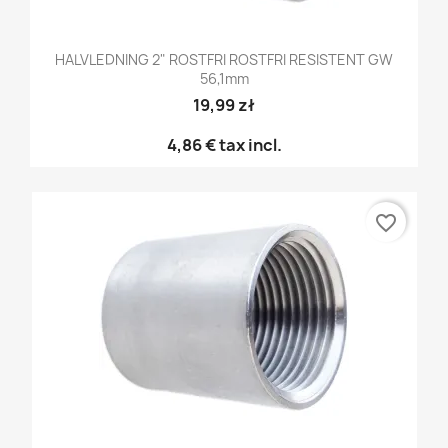
HALVLEDNING 2" ROSTFRI ROSTFRI RESISTENT GW
56,1mm
19,99 zł
4,86 €
tax incl.
favorite_border