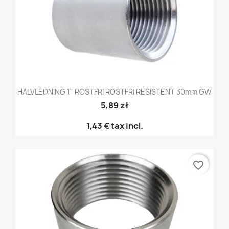
HALVLEDNING 1" ROSTFRI ROSTFRI RESISTENT 30mm GW
5,89 zł
1,43 €
tax incl.
favorite_border