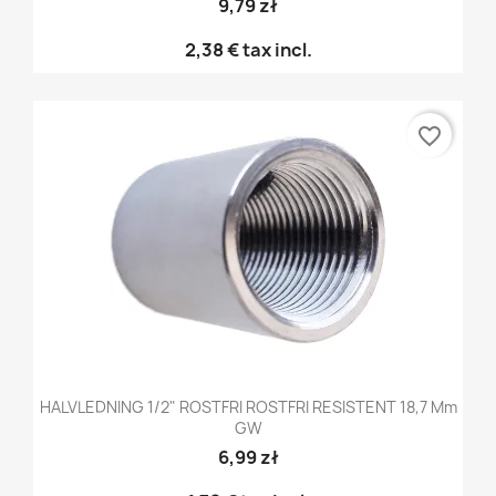
9,79 zł
2,38 €
tax incl.
favorite_border
HALVLEDNING 1/2" ROSTFRI ROSTFRI RESISTENT 18,7 Mm
GW
6,99 zł