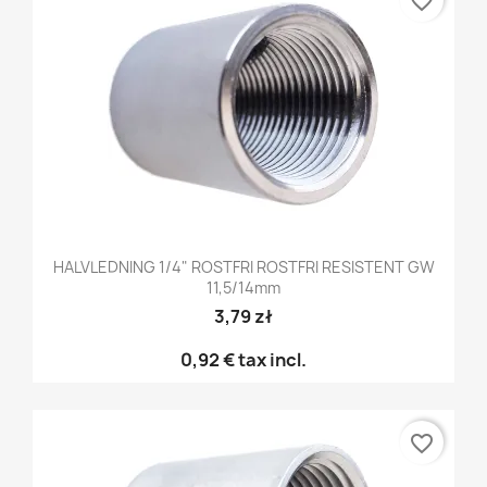
favorite_border
HALVLEDNING 1/4" ROSTFRI ROSTFRI RESISTENT GW
11,5/14mm
3,79 zł
0,92 €
tax incl.
favorite_border