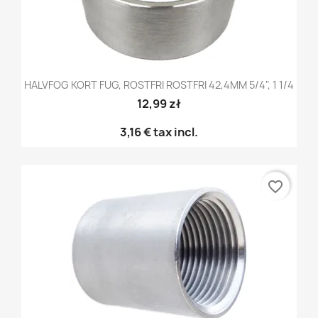
HALVFOG KORT FUG, ROSTFRI ROSTFRI 42,4MM 5/4", 1 1/4
12,99 zł
3,16 €
tax incl.
favorite_border