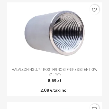
favorite_border
HALVLEDNING 3/4" ROSTFRI ROSTFRI RESISTENT GW
24,1mm
8,59 zł
2,09 €
tax incl.