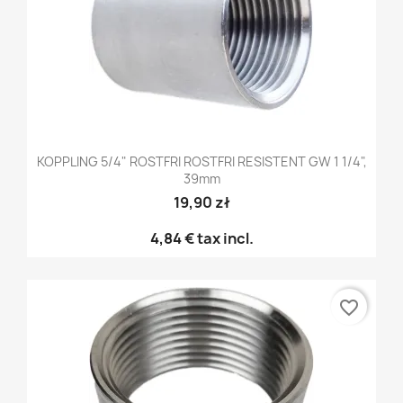
KOPPLING 5/4" ROSTFRI ROSTFRI RESISTENT GW 1 1/4",
39mm
19,90 zł
4,84 €
tax incl.
favorite_border