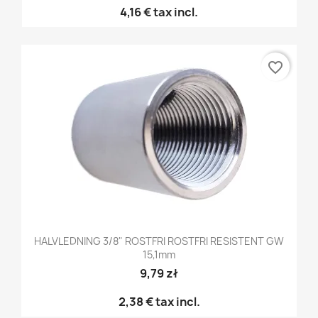
4,16 €
tax incl.
favorite_border
HALVLEDNING 3/8" ROSTFRI ROSTFRI RESISTENT GW
15,1mm
9,79 zł
2,38 €
tax incl.