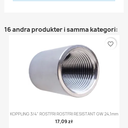
16 andra produkter i samma kategori:
favorite_border
KOPPLING 3/4" ROSTFRI ROSTFRI RESISTANT GW 24,1mm
17,09 zł