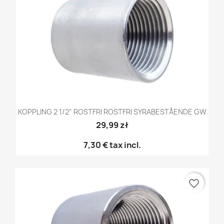
KOPPLING 2 1/2" ROSTFRI ROSTFRI SYRABESTÅENDE GW
29,99 zł
7,30 €
tax incl.
favorite_border