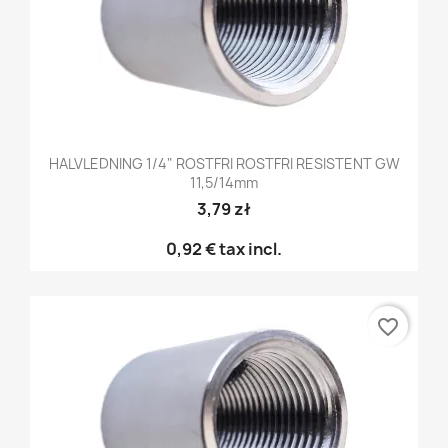
HALVLEDNING 1/4" ROSTFRI ROSTFRI RESISTENT GW
11,5/14mm
3,79 zł
0,92 €
tax incl.
favorite_border