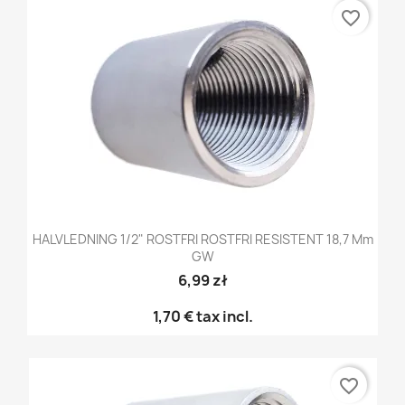
favorite_border
HALVLEDNING 1/2" ROSTFRI ROSTFRI RESISTENT 18,7 Mm
GW
6,99 zł
1,70 €
tax incl.
favorite_border