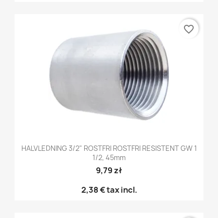
favorite_border
HALVLEDNING 3/2" ROSTFRI ROSTFRI RESISTENT GW 1
1/2, 45mm
9,79 zł
2,38 €
tax incl.