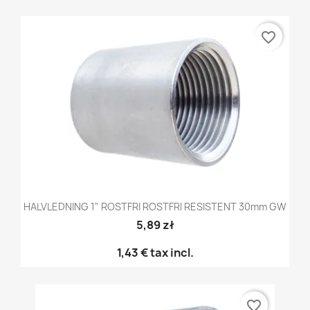
favorite_border
HALVLEDNING 1" ROSTFRI ROSTFRI RESISTENT 30mm GW
5,89 zł
1,43 €
tax incl.
favorite_border