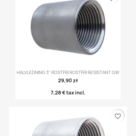
HALVLEDNING 3" ROSTFRI ROSTFRI RESISTANT GW
29,90 zł
7,28 €
tax incl.
favorite_border