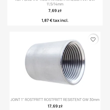
11,5/14mm
7,69 zł
1,87 €
tax incl.
favorite_border
JOINT 1" ROSTFRITT ROSTFRITT RESISTENT GW 30mm
17,69 zł