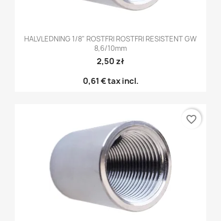
HALVLEDNING 1/8" ROSTFRI ROSTFRI RESISTENT GW
8,6/10mm
2,50 zł
0,61 €
tax incl.
favorite_border