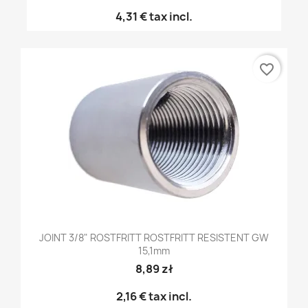
4,31 €
tax incl.
favorite_border
JOINT 3/8" ROSTFRITT ROSTFRITT RESISTENT GW
15,1mm
8,89 zł
2,16 €
tax incl.