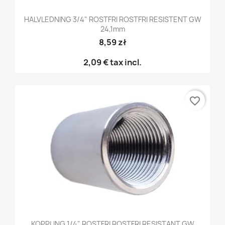
HALVLEDNING 3/4" ROSTFRI ROSTFRI RESISTENT GW
24,1mm
8,59 zł
2,09 €
tax incl.
favorite_border
KOPPLING 1/4" ROSTFRI ROSTFRI RESISTANT GW