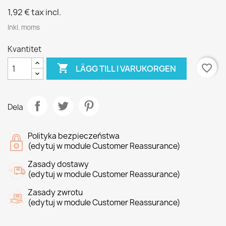
1,92 €
tax incl.
Inkl. moms
Kvantitet

favorite_border
LÄGG TILL I VARUKORGEN
Dela
Polityka bezpieczeństwa
(edytuj w module Customer Reassurance)
Zasady dostawy
(edytuj w module Customer Reassurance)
Zasady zwrotu
(edytuj w module Customer Reassurance)