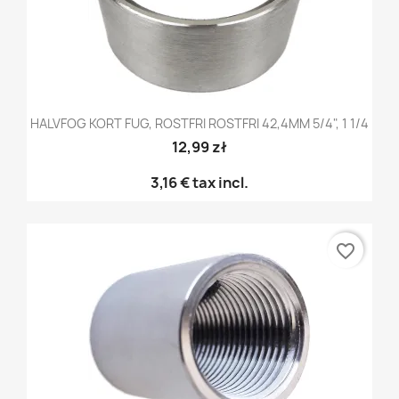
HALVFOG KORT FUG, ROSTFRI ROSTFRI 42,4MM 5/4", 1 1/4
12,99 zł
3,16 €
tax incl.
favorite_border