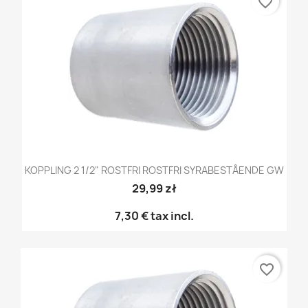
favorite_border
KOPPLING 2 1/2" ROSTFRI ROSTFRI SYRABESTÅENDE GW
29,99 zł
7,30 €
tax incl.
favorite_border