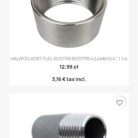
HALVFOG KORT FUG, ROSTFRI ROSTFRI 42,4MM 5/4", 1 1/4
12,99 zł
3,16 €
tax incl.
favorite_border