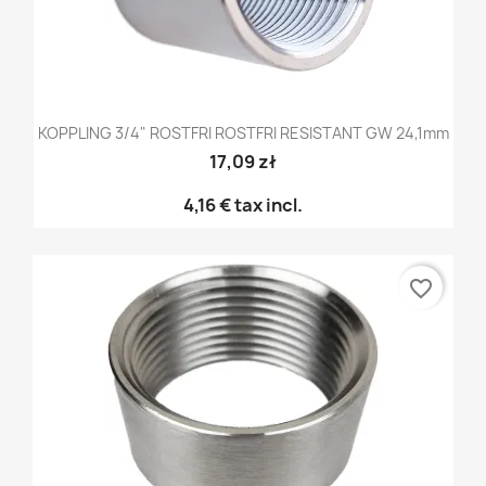
KOPPLING 3/4" ROSTFRI ROSTFRI RESISTANT GW 24,1mm
17,09 zł
4,16 €
tax incl.
favorite_border