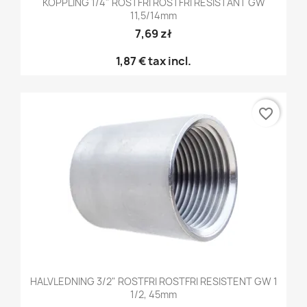
KOPPLING 1/4" ROSTFRI ROSTFRI RESISTANT GW
11,5/14mm
7,69 zł
1,87 €
tax incl.
favorite_border
HALVLEDNING 3/2" ROSTFRI ROSTFRI RESISTENT GW 1
1/2, 45mm