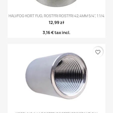
HALVFOG KORT FUG, ROSTFRI ROSTFRI 42,4MM 5/4", 1 1/4
12,99 zł
3,16 €
tax incl.
favorite_border