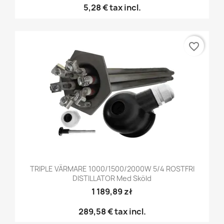
5,28 €
tax incl.
favorite_border
TRIPLE VÄRMARE 1000/1500/2000W 5/4 ROSTFRI
DISTILLATOR Med Sköld
1 189,89 zł
289,58 €
tax incl.