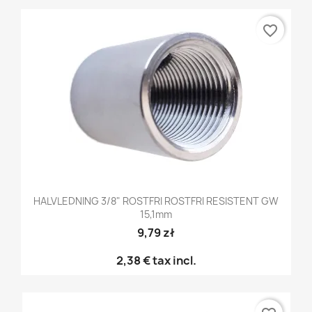
favorite_border
HALVLEDNING 3/8" ROSTFRI ROSTFRI RESISTENT GW
15,1mm
9,79 zł
2,38 €
tax incl.