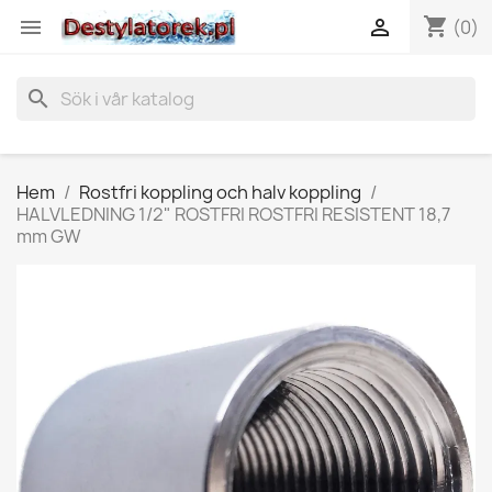
shopping_cart


(0)
search
Hem
Rostfri koppling och halv koppling
HALVLEDNING 1/2" ROSTFRI ROSTFRI RESISTENT 18,7
mm GW