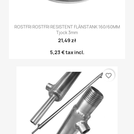
ROSTFRI ROSTFRI RESISTENT FLÄNSTANK 160/60MM
Tjock 3mm
21,49 zł
5,23 €
tax incl.
favorite_border