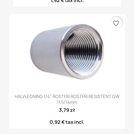
1,92 €
tax incl.
favorite_border
HALVLEDNING 1/4" ROSTFRI ROSTFRI RESISTENT GW
11,5/14mm
3,79 zł
0,92 €
tax incl.