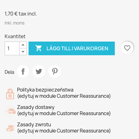
1,70 €
tax incl.
Inkl. moms
Kvantitet

favorite_border
LÄGG TILL I VARUKORGEN
Dela
Polityka bezpieczeństwa
(edytuj w module Customer Reassurance)
Zasady dostawy
(edytuj w module Customer Reassurance)
Zasady zwrotu
(edytuj w module Customer Reassurance)