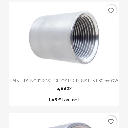
favorite_border
HALVLEDNING 1" ROSTFRI ROSTFRI RESISTENT 30mm GW
5,89 zł
1,43 €
tax incl.
favorite_border