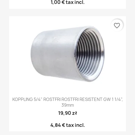
1,00 €
tax incl.
favorite_border
KOPPLING 5/4" ROSTFRI ROSTFRI RESISTENT GW 1 1/4",
39mm
19,90 zł
4,84 €
tax incl.