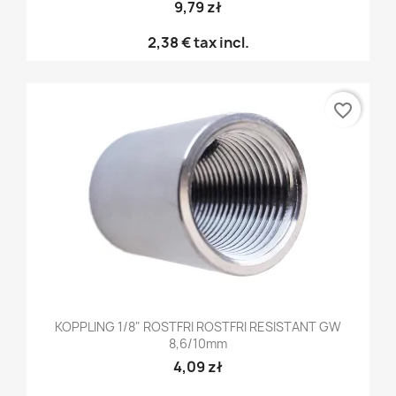
9,79 zł
2,38 €
tax incl.
favorite_border
KOPPLING 1/8" ROSTFRI ROSTFRI RESISTANT GW
8,6/10mm
4,09 zł