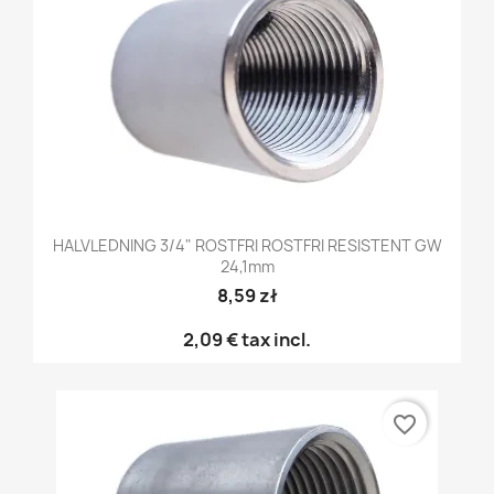
HALVLEDNING 3/4" ROSTFRI ROSTFRI RESISTENT GW
24,1mm
8,59 zł
2,09 €
tax incl.
favorite_border