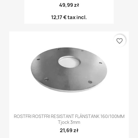
49,99 zł
12,17 €
tax incl.
favorite_border
ROSTFRI ROSTFRI RESISTANT FLÄNSTANK 160/100MM
Tjock 3mm
21,69 zł