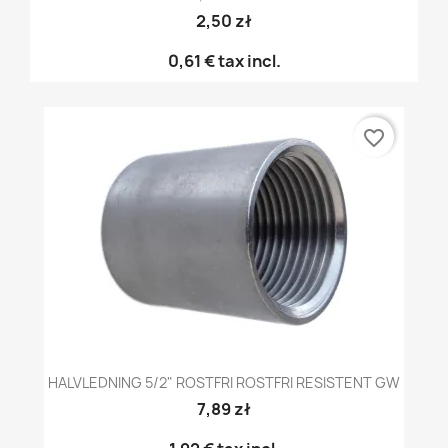
2,50 zł
0,61 €
tax incl.
favorite_border
HALVLEDNING 5/2" ROSTFRI ROSTFRI RESISTENT GW
7,89 zł