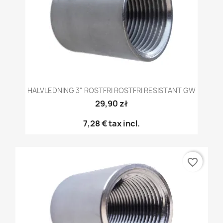
HALVLEDNING 3" ROSTFRI ROSTFRI RESISTANT GW
29,90 zł
7,28 €
tax incl.
favorite_border