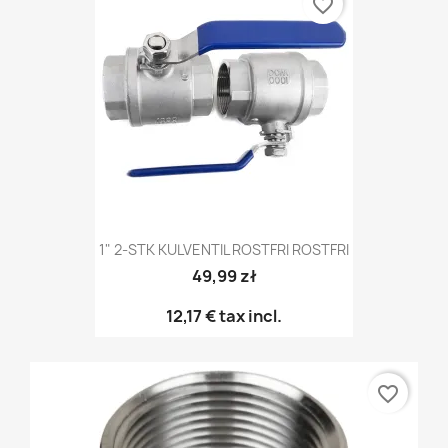
favorite_border
1" 2-STK KULVENTIL ROSTFRI ROSTFRI
49,99 zł
12,17 €
tax incl.
favorite_border