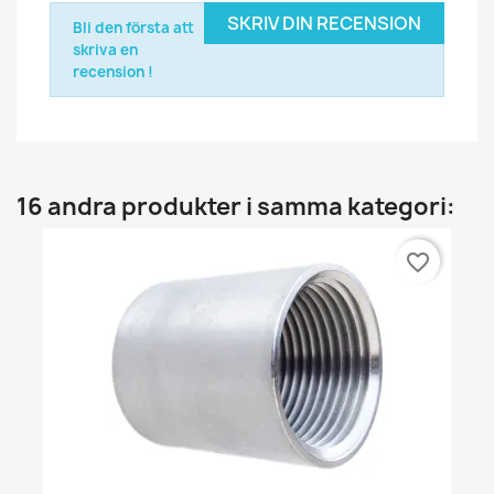
SKRIV DIN RECENSION
Bli den första att
skriva en
recension !
16 andra produkter i samma kategori:
favorite_border