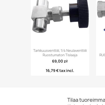
Pikakatselu

Tarkkuusventtiili, 1/4 Neulaventtiili
Ruostumaton Tislaaja
RU
69,00 zł
16,79 €
tax incl.
Tilaa tuoreimmat