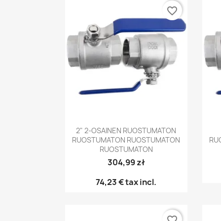
favorite_border
Pikakatselu

2" 2-OSAINEN RUOSTUMATON
RUOSTUMATON RUOSTUMATON
RU
RUOSTUMATON
304,99 zł
74,23 €
tax incl.
favorite_border