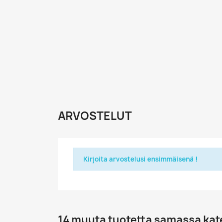
ARVOSTELUT
Kirjoita arvostelusi ensimmäisenä !
14 muuta tuotetta samassa kat