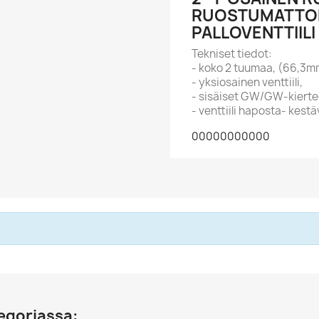
RUOSTUMATTO
PALLOVENTTIILI
Tekniset tiedot:
- koko 2 tuumaa, (66,3m
- yksiosainen venttiili,
- sisäiset GW/GW-kiertee
- venttiili haposta- kest
00000000000
egoriassa: