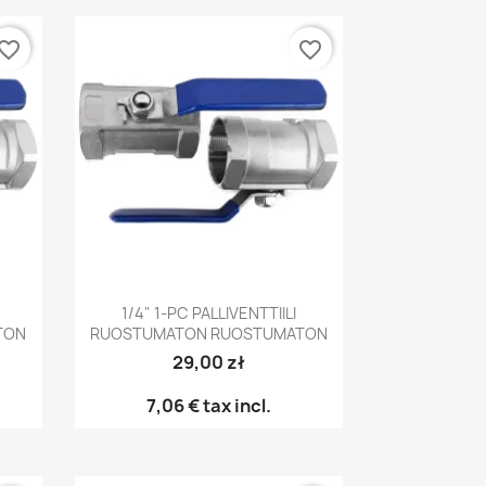
vorite_border
favorite_border
Pikakatselu

1/4" 1-PC PALLIVENTTIILI
TON
RUOSTUMATON RUOSTUMATON
29,00 zł
7,06 €
tax incl.