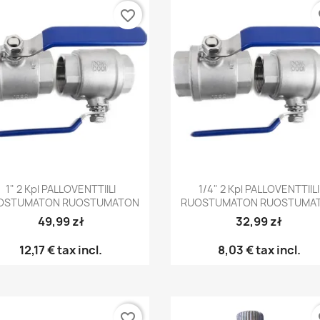
favorite_border
fa
Pikakatselu
Pikakatselu


1" 2 Kpl PALLOVENTTIILI
1/4" 2 Kpl PALLOVENTTIILI
OSTUMATON RUOSTUMATON
RUOSTUMATON RUOSTUMA
49,99 zł
32,99 zł
12,17 €
tax incl.
8,03 €
tax incl.
favorite_border
fa