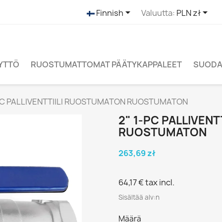


Finnish
Valuutta:
PLN zł
ÄYTTÖ
RUOSTUMATTOMAT PÄÄTYKAPPALEET
SUODAT
-PC PALLIVENTTIILI RUOSTUMATON RUOSTUMATON
2" 1-PC PALLIVEN
RUOSTUMATON
263,69 zł
64,17 €
tax incl.
Sisältää alv:n
Määrä