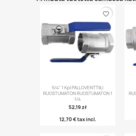
favorite_border
Pikakatselu

5/4" 1 Kpl PALLOVENTTIILI
RUOSTUMATON RUOSTUMATON 1
RU
1/4
52,19 zł
12,70 €
tax incl.