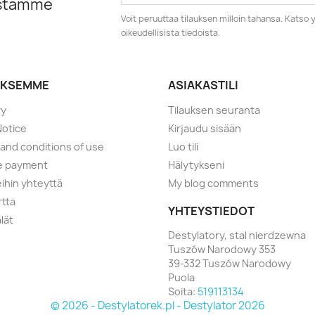
istamme
Voit peruuttaa tilauksen milloin tahansa. Kats
oikeudellisista tiedoista.
YKSEMME
ASIAKASTILI
ry
Tilauksen seuranta
Notice
Kirjaudu sisään
and conditions of use
Luo tili
e payment
Hälytykseni
ihin yhteyttä
My blog comments
rtta
YHTEYSTIEDOT
lät
Destylatory, stal nierdzewna
Tuszów Narodowy 353
39-332 Tuszów Narodowy
Puola
Soita:
519113134
© 2026 - Destylatorek.pl - Destylator 2026