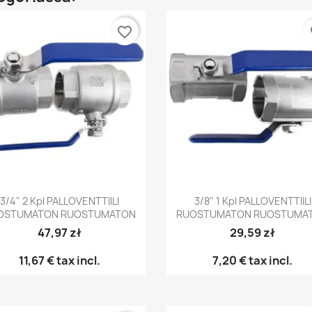
favorite_border
fa
Pikakatselu
Pikakatselu


3/4" 2 Kpl PALLOVENTTIILI
3/8" 1 Kpl PALLOVENTTIILI
OSTUMATON RUOSTUMATON
RUOSTUMATON RUOSTUMA
47,97 zł
29,59 zł
11,67 €
tax incl.
7,20 €
tax incl.