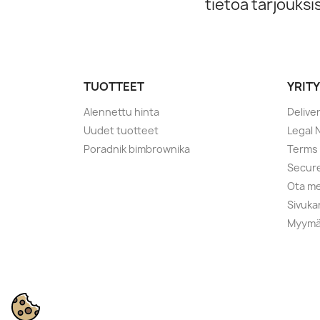
tietoa tarjouks
TUOTTEET
YRIT
Alennettu hinta
Delive
Uudet tuotteet
Legal 
Poradnik bimbrownika
Terms 
Secur
Ota me
Sivuka
Myymä