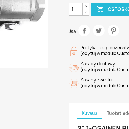

OSTOSKO
Jaa
Polityka bezpieczeńst
(edytuj w module Cust
Zasady dostawy
(edytuj w module Cust
Zasady zwrotu
(edytuj w module Cust
Kuvaus
Tuotetied
2" 1-OSAINEN