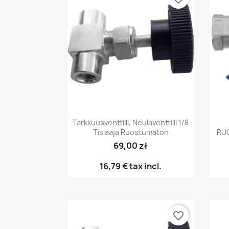
Pikakatselu

Tarkkuusventtiili, Neulaventtiili 1/8
Tislaaja Ruostumaton
RU
69,00 zł
16,79 €
tax incl.
favorite_border