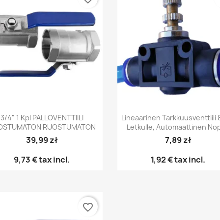
Pikakatselu
Pikakatselu


3/4" 1 Kpl PALLOVENTTIILI
Lineaarinen Tarkkuusventtiili
OSTUMATON RUOSTUMATON
Letkulle, Automaattinen No
39,99 zł
7,89 zł
9,73 €
tax incl.
1,92 €
tax incl.
favorite_border