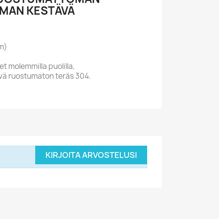
MAN KESTÄVÄ
m)
t molemmilla puolilla,
ävä ruostumaton teräs 304.
KIRJOITA ARVOSTELUSI