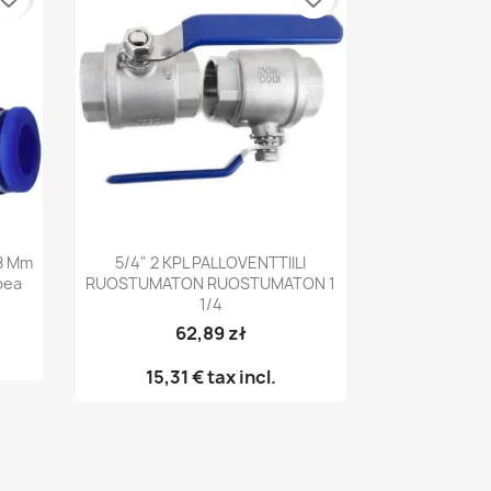
Pikakatselu

 8 Mm
5/4" 2 KPL PALLOVENTTIILI
pea
RUOSTUMATON RUOSTUMATON 1
1/4
62,89 zł
15,31 €
tax incl.