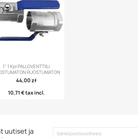
Pikakatselu

1" 1 Kpl PALLOVENTTIILI
OSTUMATON RUOSTUMATON
44,00 zł
10,71 €
tax incl.
 uutiset ja