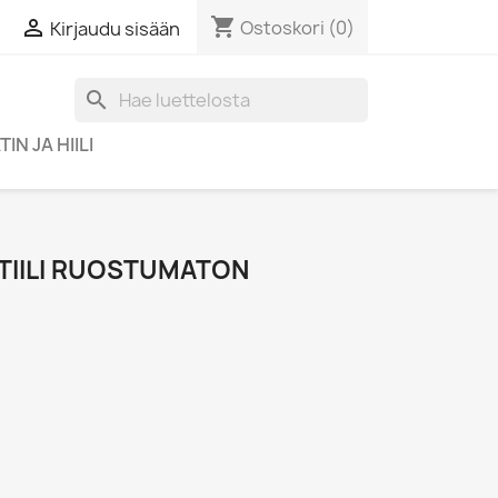
shopping_cart

Ostoskori
(0)
Kirjaudu sisään
search
IN JA HIILI
TTIILI RUOSTUMATON