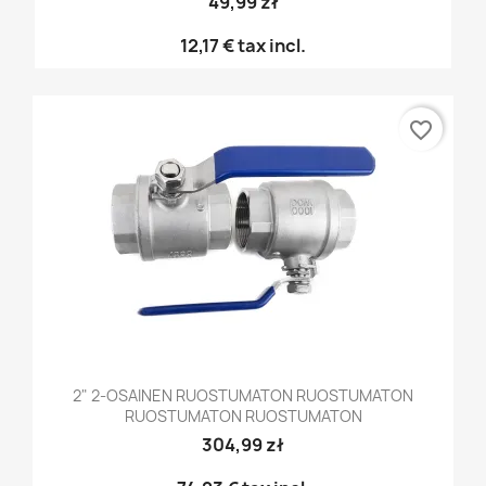
49,99 zł
12,17 €
tax incl.
favorite_border
2" 2-OSAINEN RUOSTUMATON RUOSTUMATON
RUOSTUMATON RUOSTUMATON
304,99 zł