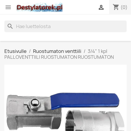
shopping_cart


(0)
search
Etusivulle
Ruostumaton venttiili
3/4" 1 kpl
PALLOVENTTIILI RUOSTUMATON RUOSTUMATON