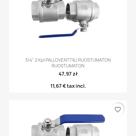
3/4" 2 Kpl PALLOVENTTIILI RUOSTUMATON
RUOSTUMATON
47,97 zł
11,67 €
tax incl.
favorite_border