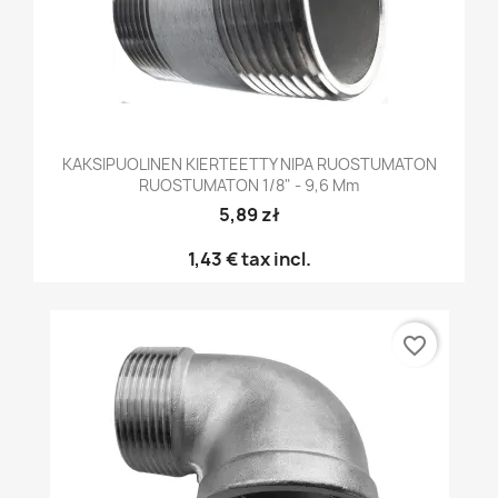
KAKSIPUOLINEN KIERTEETTY NIPA RUOSTUMATON
RUOSTUMATON 1/8" - 9,6 Mm
5,89 zł
1,43 €
tax incl.
favorite_border