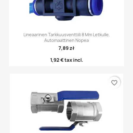
Lineaarinen Tarkkuusventtiili 8 Mm Letkulle,
Automaattinen Nopea
7,89 zł
1,92 €
tax incl.
favorite_border