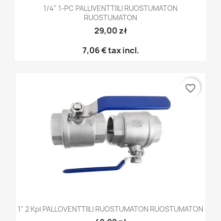
1/4" 1-PC PALLIVENTTIILI RUOSTUMATON
RUOSTUMATON
29,00 zł
7,06 €
tax incl.
favorite_border
1" 2 Kpl PALLOVENTTIILI RUOSTUMATON RUOSTUMATON