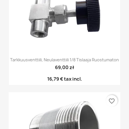
Tarkkuusventtiili, Neulaventtiili 1/8 Tislaaja Ruostumaton
69,00 zł
16,79 €
tax incl.
favorite_border