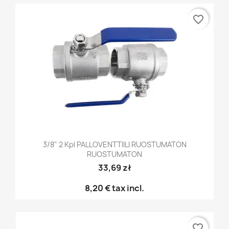
favorite_border
3/8" 2 Kpl PALLOVENTTIILI RUOSTUMATON
RUOSTUMATON
33,69 zł
8,20 €
tax incl.
favorite_border