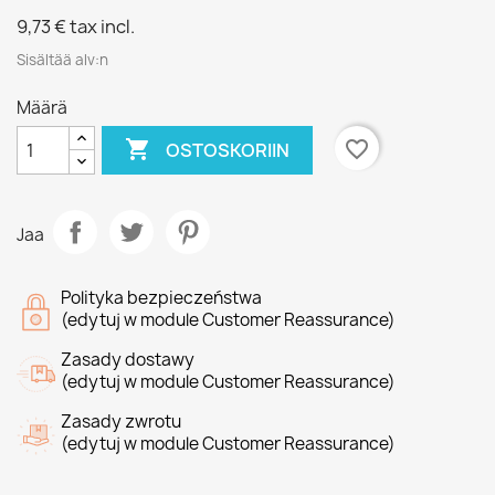
9,73 €
tax incl.
Sisältää alv:n
Määrä

favorite_border
OSTOSKORIIN
Jaa
Polityka bezpieczeństwa
(edytuj w module Customer Reassurance)
Zasady dostawy
(edytuj w module Customer Reassurance)
Zasady zwrotu
(edytuj w module Customer Reassurance)