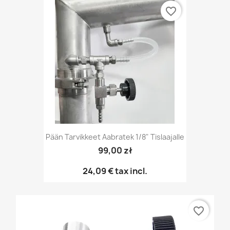
favorite_border
Pään Tarvikkeet Aabratek 1/8" Tislaajalle
99,00 zł
24,09 €
tax incl.
favorite_border