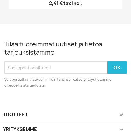
2,41 €
tax incl.
Tilaa tuoreimmat uutiset ja tietoa
tarjouksistamme
Voit peruuttaa tilauksen milloin tahansa. Katso yhteystietomme
oikeudellisista tiedoista.
TUOTTEET

YRITYKSEMME
