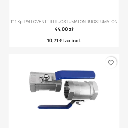
1" 1 Kpl PALLOVENTTIILI RUOSTUMATON RUOSTUMATON
44,00 zł
10,71 €
tax incl.
favorite_border