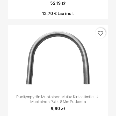
52,19 zł
12,70 €
tax incl.
favorite_border
Puoliympyrän Muotoinen Mutka Kirkastimille, U-
Muotoinen Putki 8 Mm Putkesta
9,90 zł