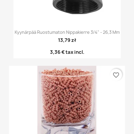
Kyynärpää Ruostumaton Nippakierre 3/4" - 26,3 Mm
13,79 zł
3,36 €
tax incl.
favorite_border