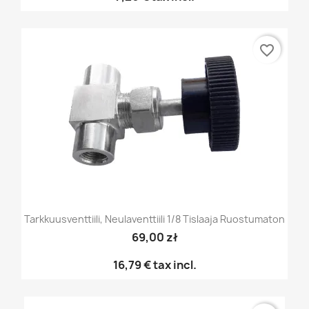
favorite_border
Tarkkuusventtiili, Neulaventtiili 1/8 Tislaaja Ruostumaton
69,00 zł
16,79 €
tax incl.