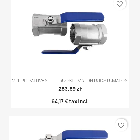
favorite_border
2" 1-PC PALLIVENTTIILI RUOSTUMATON RUOSTUMATON
263,69 zł
64,17 €
tax incl.
favorite_border