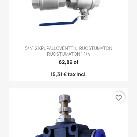
5/4" 2 KPL PALLOVENTTIILI RUOSTUMATON
RUOSTUMATON 1 1/4
62,89 zł
15,31 €
tax incl.
favorite_border