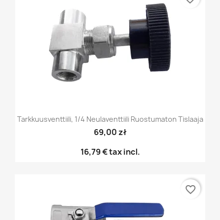
Tarkkuusventtiili, 1/4 Neulaventtiili Ruostumaton Tislaaja
69,00 zł
16,79 €
tax incl.
favorite_border