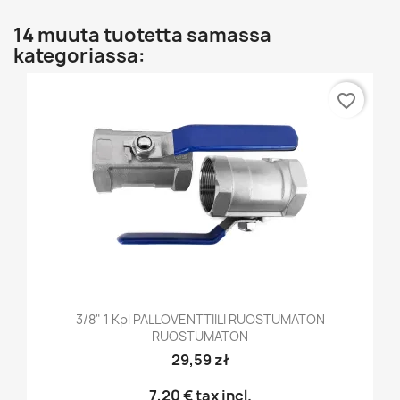
14 muuta tuotetta samassa
kategoriassa:
favorite_border
3/8" 1 Kpl PALLOVENTTIILI RUOSTUMATON
RUOSTUMATON
29,59 zł
7,20 €
tax incl.