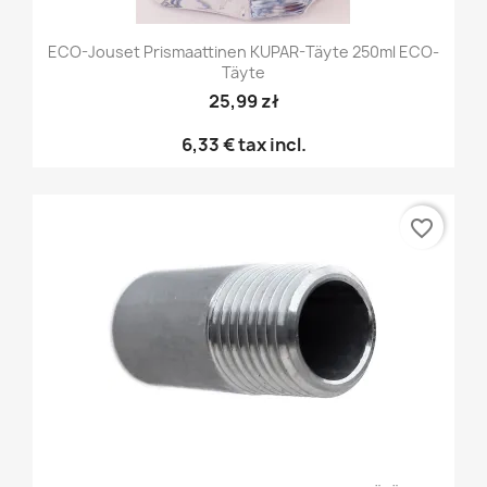
ECO-Jouset Prismaattinen KUPAR-Täyte 250ml ECO-
Täyte
25,99 zł
6,33 €
tax incl.
favorite_border