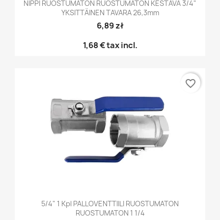
NIPPI RUOSTUMATON RUOSTUMATON KESTÄVÄ 3/4"
YKSITTÄINEN TAVARA 26,3mm
6,89 zł
1,68 €
tax incl.
favorite_border
5/4" 1 Kpl PALLOVENTTIILI RUOSTUMATON
RUOSTUMATON 1 1/4