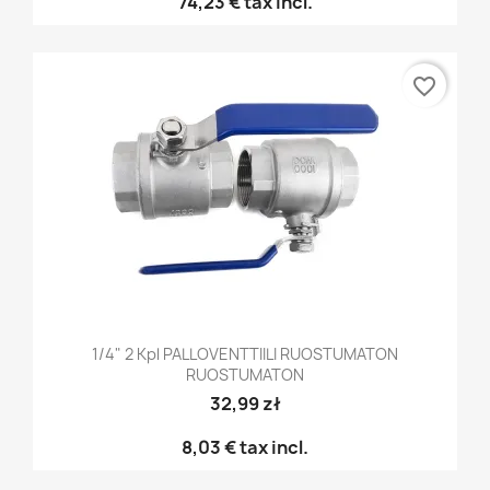
74,23 €
tax incl.
favorite_border
1/4" 2 Kpl PALLOVENTTIILI RUOSTUMATON
RUOSTUMATON
32,99 zł
8,03 €
tax incl.