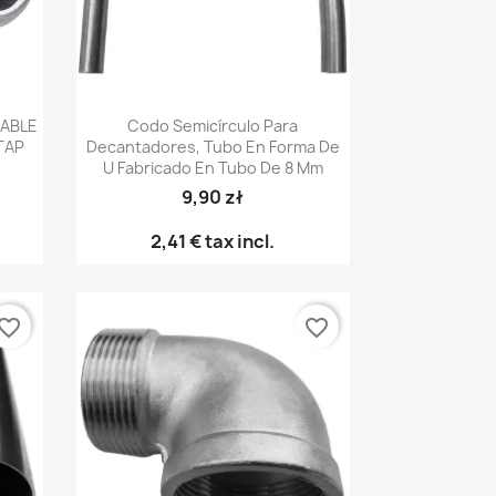
Vista rápida

DABLE
Codo Semicírculo Para
STAP
Decantadores, Tubo En Forma De
U Fabricado En Tubo De 8 Mm
9,90 zł
2,41 €
tax incl.
vorite_border
favorite_border