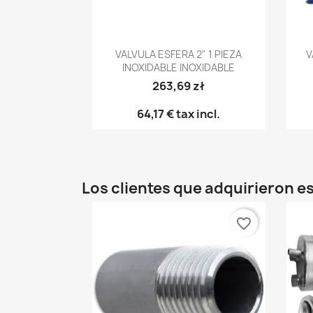
Vista rápida

VALVULA ESFERA 2" 1 PIEZA
V
INOXIDABLE INOXIDABLE
263,69 zł
64,17 €
tax incl.
Los clientes que adquirieron 
favorite_border