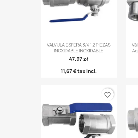
Vista rápida

VALVULA ESFERA 3/4" 2 PIEZAS
Vál
INOXIDABLE INOXIDABLE
Ag
47,97 zł
11,67 €
tax incl.
favorite_border