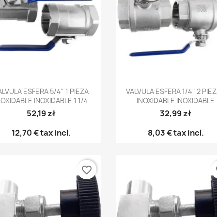
Vista rápida
Vista rápida


ALVULA ESFERA 5/4" 1 PIEZA
VALVULA ESFERA 1/4" 2 PIE
NOXIDABLE INOXIDABLE 1 1/4
INOXIDABLE INOXIDABLE
52,19 zł
32,99 zł
12,70 €
tax incl.
8,03 €
tax incl.
favorite_border
fa