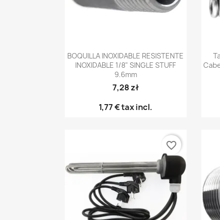
Vista rápida

BOQUILLA INOXIDABLE RESISTENTE
T
INOXIDABLE 1/8" SINGLE STUFF
Cabe
9.6mm
7,28 zł
1,77 €
tax incl.
favorite_border