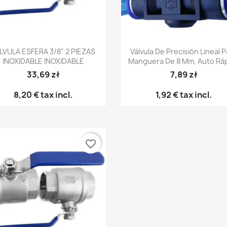
Vista rápida
Vista rápida


LVULA ESFERA 3/8" 2 PIEZAS
Válvula De Precisión Lineal 
INOXIDABLE INOXIDABLE
Manguera De 8 Mm, Auto Rá
33,69 zł
7,89 zł
8,20 €
tax incl.
1,92 €
tax incl.
favorite_border