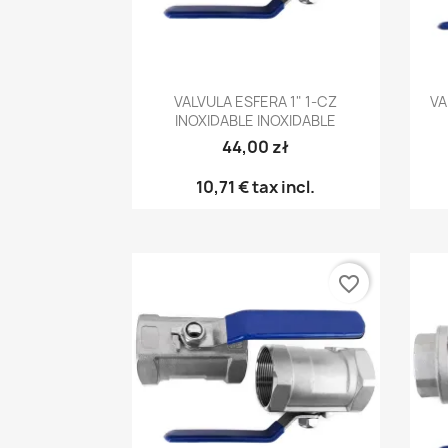
Vista rápida

VALVULA ESFERA 1" 1-CZ
VA
INOXIDABLE INOXIDABLE
44,00 zł
10,71 €
tax incl.
favorite_border