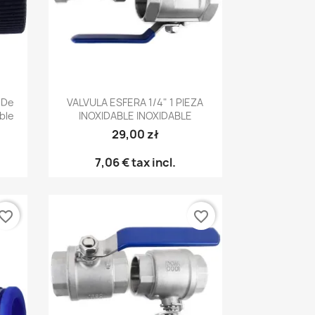
Vista rápida

a De
VALVULA ESFERA 1/4" 1 PIEZA
ble
INOXIDABLE INOXIDABLE
29,00 zł
7,06 €
tax incl.
vorite_border
favorite_border