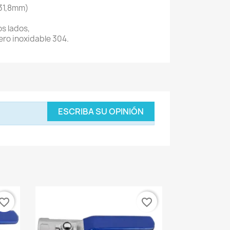
(31,8mm)
s lados,
ero inoxidable 304.
ESCRIBA SU OPINIÓN
vorite_border
favorite_border