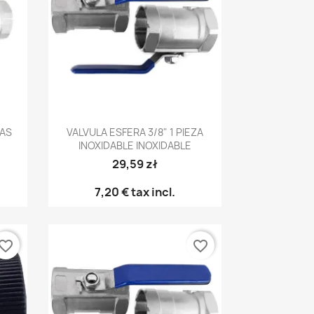
Vista rápida

ZAS
VALVULA ESFERA 3/8" 1 PIEZA
INOXIDABLE INOXIDABLE
29,59 zł
7,20 €
tax incl.
vorite_border
favorite_border