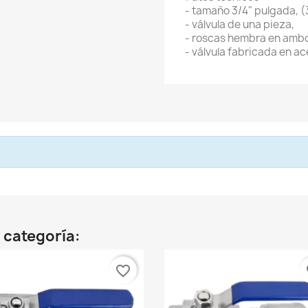
- tamaño 3/4" pulgada, 
- válvula de una pieza,
- roscas hembra en ambo
- válvula fabricada en ac
 categoría:
favorite_border
fa