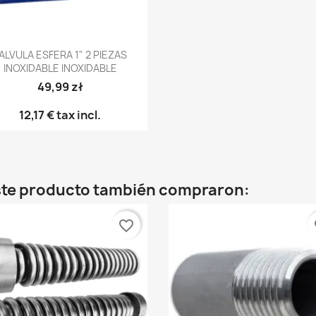
Vista rápida

ALVULA ESFERA 1" 2 PIEZAS
INOXIDABLE INOXIDABLE
49,99 zł
12,17 €
tax incl.
este producto también compraron:
favorite_border
fa