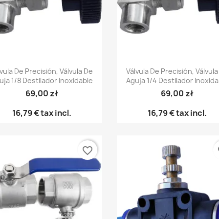
Vista rápida
Vista rápida


vula De Precisión, Válvula De
Válvula De Precisión, Válvul
uja 1/8 Destilador Inoxidable
Aguja 1/4 Destilador Inoxida
69,00 zł
69,00 zł
16,79 €
tax incl.
16,79 €
tax incl.
favorite_border
fa