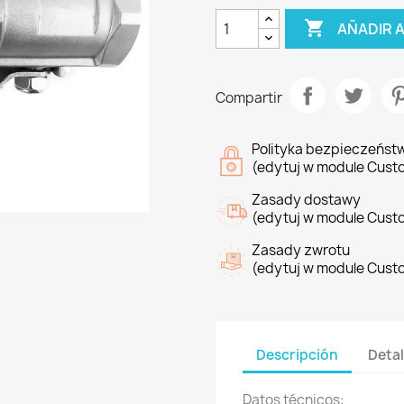

AÑADIR 
Compartir
Polityka bezpieczeńst
(edytuj w module Cust
Zasady dostawy
(edytuj w module Cust
Zasady zwrotu
(edytuj w module Cust
Descripción
Detal
Datos técnicos: