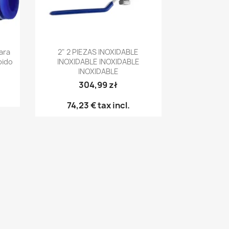
Vista rápida

Para
2" 2 PIEZAS INOXIDABLE
pido
INOXIDABLE INOXIDABLE
INOXIDABLE
304,99 zł
74,23 €
tax incl.