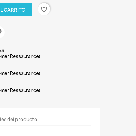
favorite_border
AL CARRITO
wa
omer Reassurance)
omer Reassurance)
omer Reassurance)
les del producto