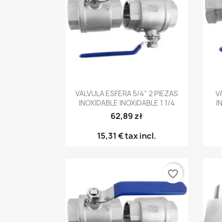
Vista rápida

VALVULA ESFERA 5/4" 2 PIEZAS
V
INOXIDABLE INOXIDABLE 1 1/4
I
62,89 zł
15,31 €
tax incl.
favorite_border