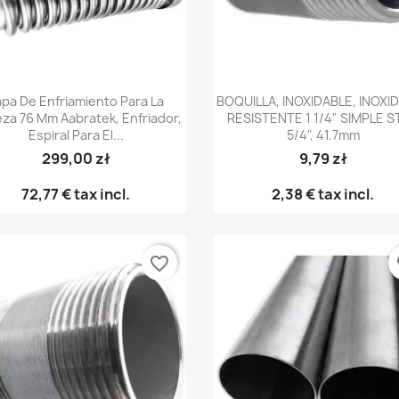
Vista rápida
Vista rápida


apa De Enfriamiento Para La
BOQUILLA, INOXIDABLE, INOXI
za 76 Mm Aabratek, Enfriador,
RESISTENTE 1 1/4" SIMPLE 
Espiral Para El...
5/4", 41.7mm
299,00 zł
9,79 zł
72,77 €
tax incl.
2,38 €
tax incl.
favorite_border
fa