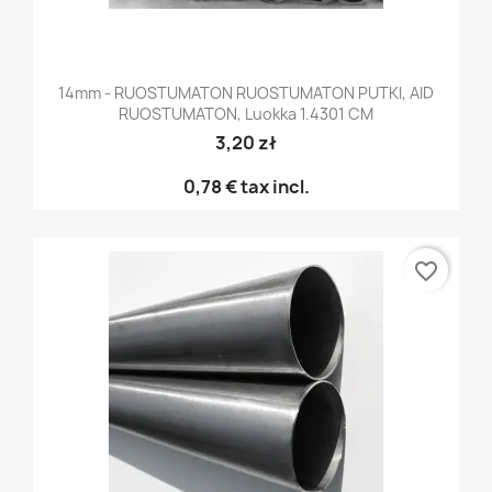
14mm - RUOSTUMATON RUOSTUMATON PUTKI, AID
RUOSTUMATON, Luokka 1.4301 CM
3,20 zł
0,78 €
tax incl.
favorite_border