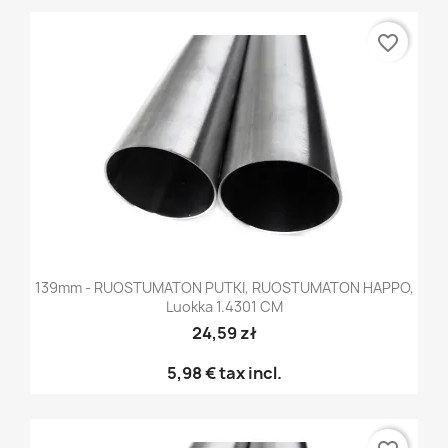
favorite_border
139mm - RUOSTUMATON PUTKI, RUOSTUMATON HAPPO,
Luokka 1.4301 CM
24,59 zł
5,98 €
tax incl.