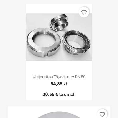
favorite_border
Meijeriliitos Täydellinen DN 50
84,85 zł
20,65 €
tax incl.
favorite_border