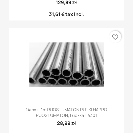
129,89 zł
31,61 €
tax incl.
favorite_border
14mm - 1m RUOSTUMATON PUTKI HAPPO
RUOSTUMATON, Luokka 1.4301
28,99 zł