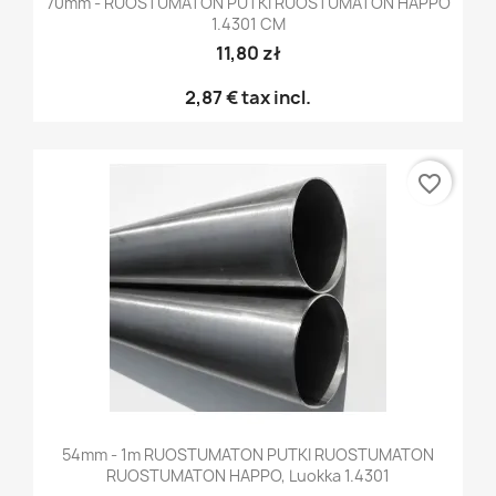
70mm - RUOSTUMATON PUTKI RUOSTUMATON HAPPO
1.4301 CM
11,80 zł
2,87 €
tax incl.
favorite_border
54mm - 1m RUOSTUMATON PUTKI RUOSTUMATON
RUOSTUMATON HAPPO, Luokka 1.4301