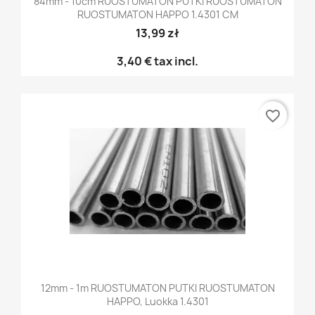
84mm - 10cm RUOSTUMATON PUTKI RUOSTUMATON
RUOSTUMATON HAPPO 1.4301 CM
13,99 zł
3,40 €
tax incl.
favorite_border
12mm - 1m RUOSTUMATON PUTKI RUOSTUMATON
HAPPO, Luokka 1.4301