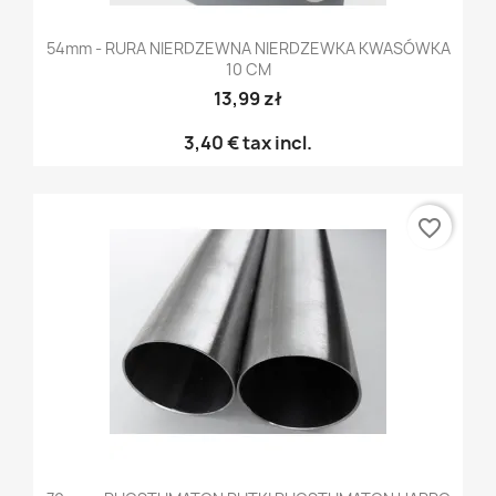
54mm - RURA NIERDZEWNA NIERDZEWKA KWASÓWKA
10 CM
13,99 zł
3,40 €
tax incl.
favorite_border