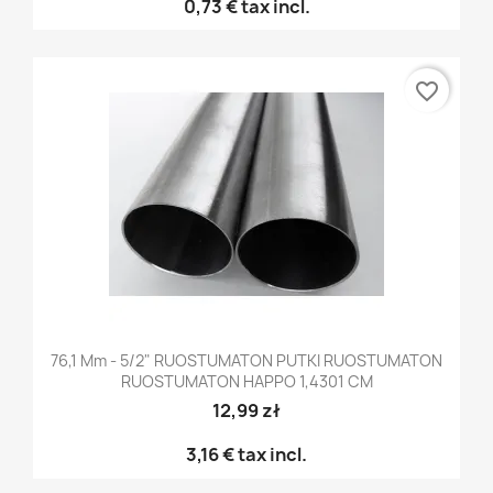
0,73 €
tax incl.
favorite_border
76,1 Mm - 5/2" RUOSTUMATON PUTKI RUOSTUMATON
RUOSTUMATON HAPPO 1,4301 CM
12,99 zł
3,16 €
tax incl.