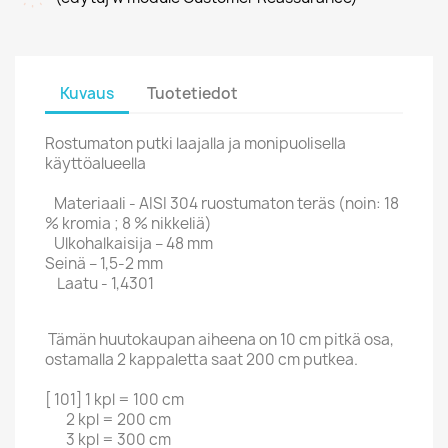
Kuvaus
Tuotetiedot
Rostumaton putki laajalla ja monipuolisella
käyttöalueella
Materiaali - AISI 304 ruostumaton teräs (noin: 18
% kromia ; 8 % nikkeliä)
Ulkohalkaisija – 48 mm
Seinä – 1,5-2 mm
Laatu - 1,4301
Tämän huutokaupan aiheena on 10 cm pitkä osa,
ostamalla 2 kappaletta saat 200 cm putkea.
[ 101] 1 kpl = 100 cm
2 kpl = 200 cm
3 kpl = 300 cm