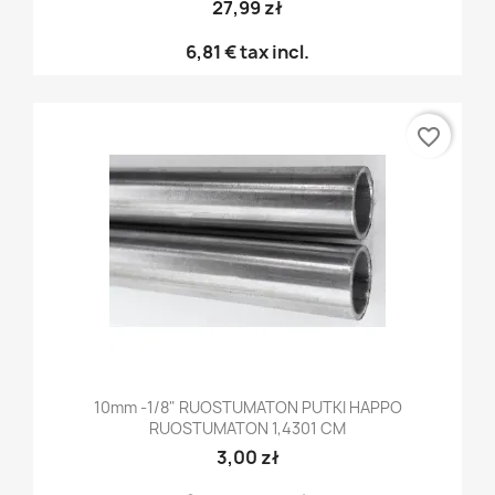
27,99 zł
6,81 €
tax incl.
favorite_border
10mm -1/8" RUOSTUMATON PUTKI HAPPO
RUOSTUMATON 1,4301 CM
3,00 zł