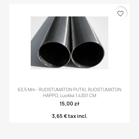
favorite_border
63,5 Mm - RUOSTUMATON PUTKI, RUOSTUMATON
HAPPO, Luokka 1.4301 CM
15,00 zł
3,65 €
tax incl.