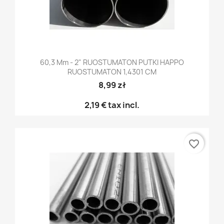
60,3 Mm - 2" RUOSTUMATON PUTKI HAPPO
RUOSTUMATON 1,4301 CM
8,99 zł
2,19 €
tax incl.
favorite_border