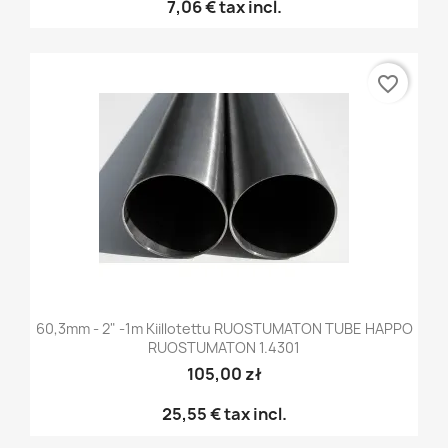
7,06 €
tax incl.
favorite_border
60,3mm - 2" -1m Kiillotettu RUOSTUMATON TUBE HAPPO
RUOSTUMATON 1.4301
105,00 zł
25,55 €
tax incl.