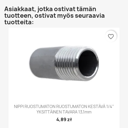
Asiakkaat, jotka ostivat tämän
tuotteen, ostivat myös seuraavia
tuotteita:
favorite_border
NIPPI RUOSTUMATON RUOSTUMATON KESTÄVÄ 1/4"
YKSITTÄINEN TAVARA 13,1mm
4,89 zł