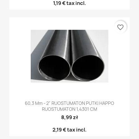
1,19 €
tax incl.
favorite_border
60,3 Mm - 2" RUOSTUMATON PUTKI HAPPO
RUOSTUMATON 1,4301 CM
8,99 zł
2,19 €
tax incl.