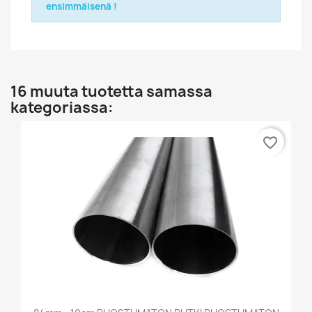
ensimmäisenä !
16 muuta tuotetta samassa
kategoriassa:
favorite_border