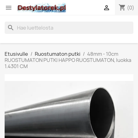
shopping_cart


(0)
search
Etusivulle
Ruostumaton putki
48mm - 10cm
RUOSTUMATON PUTKI HAPPO RUOSTUMATON, luokka
1.4301 CM