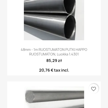
48mm - 1m RUOSTUMATON PUTKI HAPPO
RUOSTUMATON, Luokka 1.4301
85,29 zł
20,76 €
tax incl.
favorite_border