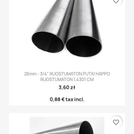
favorite_border
26mm - 3/4" RUOSTUMATON PUTKI HAPPO
RUOSTUMATON 1,4301 CM
3,60 zł
0,88 €
tax incl.
favorite_border