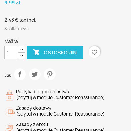
9,99 zł
2,43 €
tax incl.
Sisältää alv:n
Määrä

favorite_border
OSTOSKORIIN
Jaa
Polityka bezpieczeństwa
(edytuj w module Customer Reassurance)
Zasady dostawy
(edytuj w module Customer Reassurance)
Zasady zwrotu
(edytuj w module Customer Reassurance)