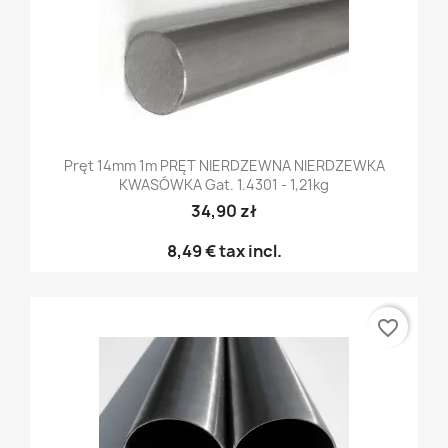
Pręt 14mm 1m PRĘT NIERDZEWNA NIERDZEWKA
KWASÓWKA Gat. 1.4301 - 1,21kg
34,90 zł
8,49 €
tax incl.
favorite_border