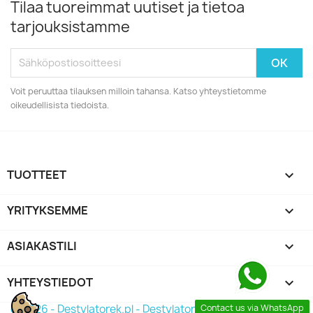
Tilaa tuoreimmat uutiset ja tietoa
tarjouksistamme
Voit peruuttaa tilauksen milloin tahansa. Katso yhteystietomme
oikeudellisista tiedoista.
TUOTTEET

YRITYKSEMME

ASIAKASTILI

YHTEYSTIEDOT
keyboard_arrow_down
© 2026 - Destylatorek.pl - Destylator 2026
Contact us via WhatsApp