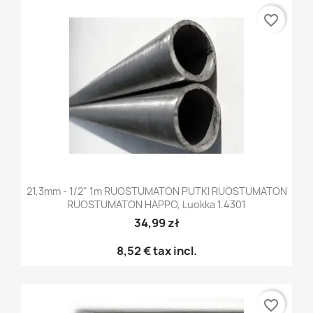
favorite_border
21,3mm - 1/2" 1m RUOSTUMATON PUTKI RUOSTUMATON
RUOSTUMATON HAPPO, Luokka 1.4301
34,99 zł
8,52 €
tax incl.
favorite_border