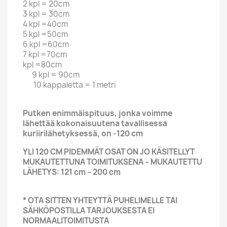
2 kpl = 20cm
3 kpl = 30cm
4 kpl =40cm
5 kpl =50cm
6 kpl =60cm
7 kpl =70cm
kpl =80cm
9 kpl = 90cm
10 kappaletta = 1 metri
Putken enimmäispituus, jonka voimme
lähettää kokonaisuutena tavallisessa
kuriirilähetyksessä, on -120 cm
YLI 120 CM PIDEMMÄT OSAT ON JO KÄSITELLYT
MUKAUTETTUNA TOIMITUKSENA – MUKAUTETTU
LÄHETYS: 121 cm – 200 cm
* OTA SITTEN YHTEYTTÄ PUHELIMELLE TAI
SÄHKÖPOSTILLA TARJOUKSESTA EI
NORMAALITOIMITUSTA