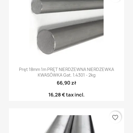
Pręt 18mm 1m PRĘT NIERDZEWNA NIERDZEWKA
KWASÓWKA Gat. 1.4301 - 2kg
66,90 zł
16,28 €
tax incl.
favorite_border