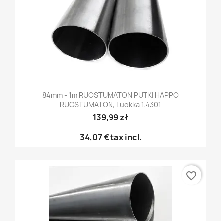
84mm - 1m RUOSTUMATON PUTKI HAPPO
RUOSTUMATON, Luokka 1.4301
139,99 zł
34,07 €
tax incl.
favorite_border