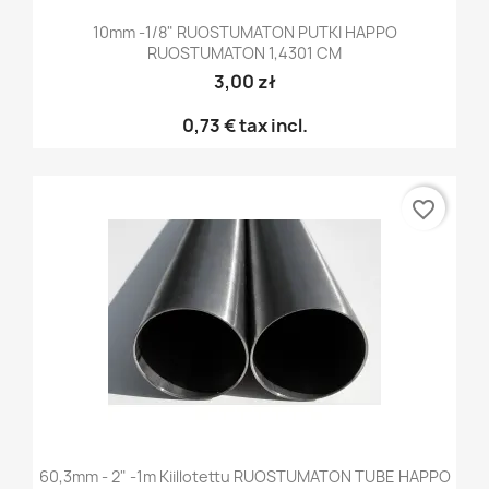
10mm -1/8" RUOSTUMATON PUTKI HAPPO
RUOSTUMATON 1,4301 CM
3,00 zł
0,73 €
tax incl.
favorite_border
60,3mm - 2" -1m Kiillotettu RUOSTUMATON TUBE HAPPO