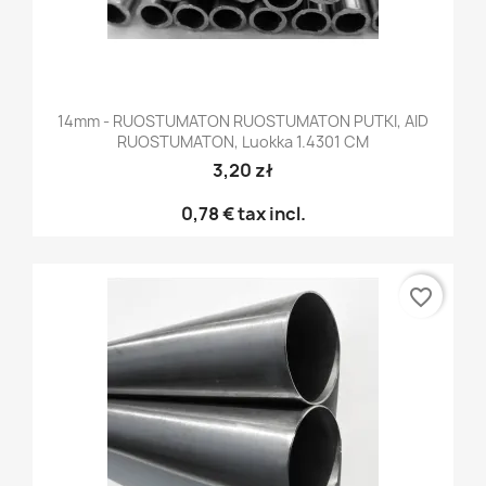
14mm - RUOSTUMATON RUOSTUMATON PUTKI, AID
RUOSTUMATON, Luokka 1.4301 CM
3,20 zł
0,78 €
tax incl.
favorite_border