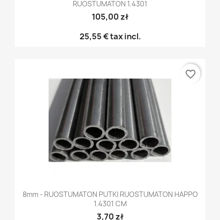
RUOSTUMATON 1.4301
105,00 zł
25,55 €
tax incl.
favorite_border
8mm - RUOSTUMATON PUTKI RUOSTUMATON HAPPO
1.4301 CM
3,70 zł