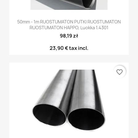
50mm - 1m RUOSTUMATON PUTKI RUOSTUMATON
RUOSTUMATON HAPPO, Luokka 1.4301
98,19 zł
23,90 €
tax incl.
favorite_border