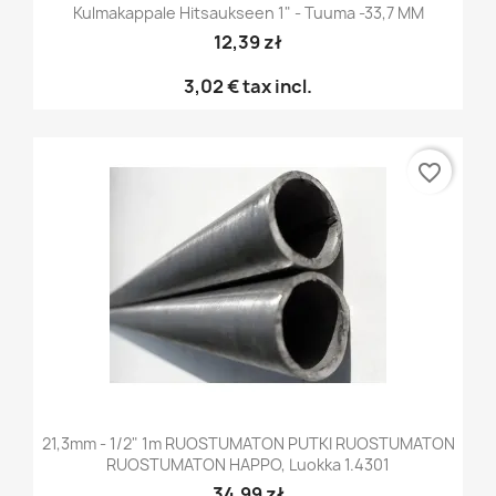
Kulmakappale Hitsaukseen 1" - Tuuma -33,7 MM
12,39 zł
3,02 €
tax incl.
favorite_border
21,3mm - 1/2" 1m RUOSTUMATON PUTKI RUOSTUMATON
RUOSTUMATON HAPPO, Luokka 1.4301
34,99 zł