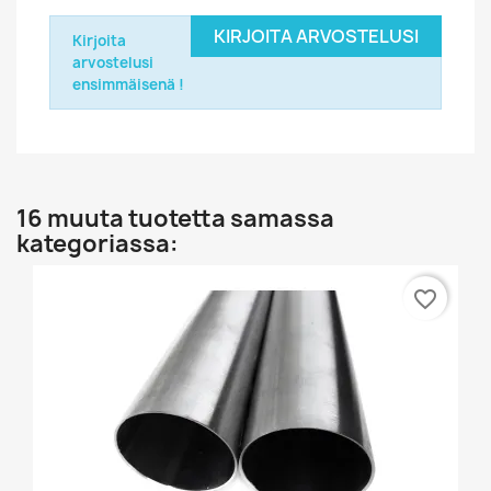
KIRJOITA ARVOSTELUSI
Kirjoita
arvostelusi
ensimmäisenä !
16 muuta tuotetta samassa
kategoriassa:
favorite_border