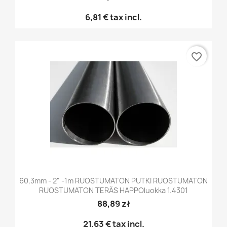
6,81 €
tax incl.
favorite_border
60,3mm - 2" -1m RUOSTUMATON PUTKI RUOSTUMATON
RUOSTUMATON TERÄS HAPPOluokka 1.4301
88,89 zł
21,63 €
tax incl.