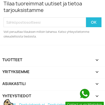
Tilaa tuoreimmat uutiset ja tietoa
tarjouksistamme
Voit peruuttaa tilauksen milloin tahansa. Katso yhteystietomme
oikeudellisista tiedoista.
TUOTTEET

YRITYKSEMME

ASIAKASTILI

YHTEYSTIEDOT
keyboard_arrow_down
Contact us via WhatsApp
© 2026 - Destylatorek.pl - Destylator 2026