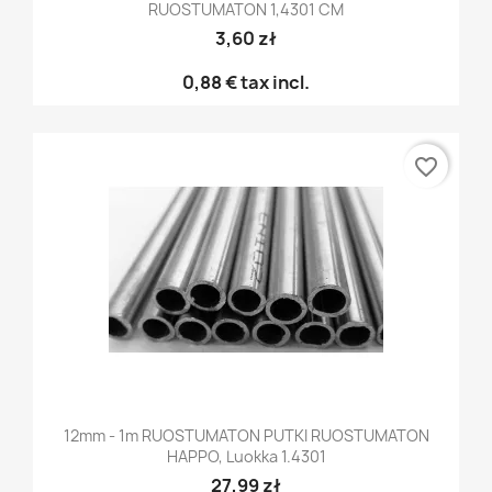
RUOSTUMATON 1,4301 CM
3,60 zł
0,88 €
tax incl.
favorite_border
12mm - 1m RUOSTUMATON PUTKI RUOSTUMATON
HAPPO, Luokka 1.4301
27,99 zł