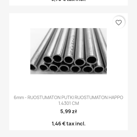
favorite_border
6mm - RUOSTUMATON PUTKI RUOSTUMATON HAPPO
1.4301 CM
5,99 zł
1,46 €
tax incl.