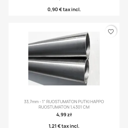
0,90 €
tax incl.
favorite_border
33,7mm - 1" RUOSTUMATON PUTKI HAPPO
RUOSTUMATON 1,4301 CM
4,99 zł
1,21 €
tax incl.