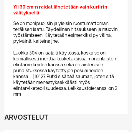
Yli 30 cm:n raidat lähetetään vain kuriirin
välityksellä
Se on monipuolisin ja yleisin ruostumattoman
teräksen laatu. Täydellinen hitsaukseen ja muovin
työstämiseen. Käytetään esimerkiksi pylväinä,
pylväinä, kaiteina jne.
Luokka 304 on laajalti käytössä, koska se on
kemiallisesti inerttiä kosketuksissa monenlaisten
elintarvikkeiden kanssa sekä erilaisten sen
puhdistuksessa käytettyjen pesuaineiden
kanssa. , [10127 Putki sisältää sauman, joten sitä
käytetään menestyksekkäästi myös
elintarviketeollisuudessa. Leikkaustoleranssi on 2
mm
ARVOSTELUT