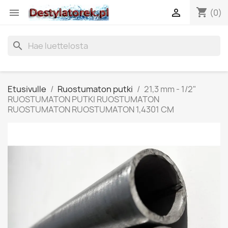
shopping_cart


(0)
search
Etusivulle
Ruostumaton putki
21,3 mm - 1/2"
RUOSTUMATON PUTKI RUOSTUMATON
RUOSTUMATON RUOSTUMATON 1,4301 CM