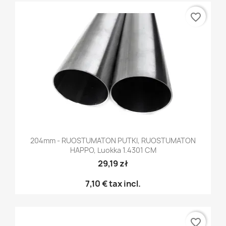
favorite_border
204mm - RUOSTUMATON PUTKI, RUOSTUMATON
HAPPO, Luokka 1.4301 CM
29,19 zł
7,10 €
tax incl.
favorite_border