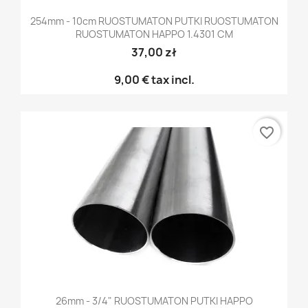
254mm - 10cm RUOSTUMATON PUTKI RUOSTUMATON
RUOSTUMATON HAPPO 1.4301 CM
37,00 zł
9,00 €
tax incl.
favorite_border
26mm - 3/4" RUOSTUMATON PUTKI HAPPO