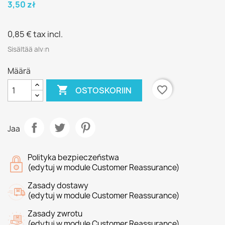
3,50 zł
0,85 €
tax incl.
Sisältää alv:n
Määrä

favorite_border
OSTOSKORIIN
Jaa
Polityka bezpieczeństwa
(edytuj w module Customer Reassurance)
Zasady dostawy
(edytuj w module Customer Reassurance)
Zasady zwrotu
(edytuj w module Customer Reassurance)