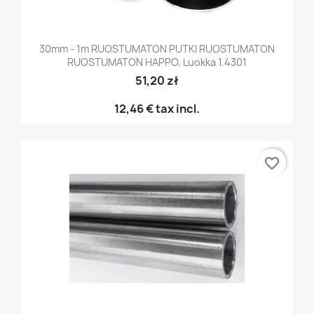
30mm - 1m RUOSTUMATON PUTKI RUOSTUMATON
RUOSTUMATON HAPPO, Luokka 1.4301
51,20 zł
12,46 €
tax incl.
favorite_border