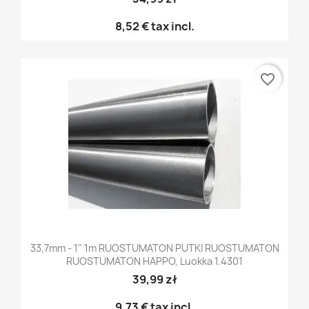
8,52 €
tax incl.
favorite_border
33,7mm - 1" 1m RUOSTUMATON PUTKI RUOSTUMATON
RUOSTUMATON HAPPO, Luokka 1.4301
39,99 zł
9,73 €
tax incl.