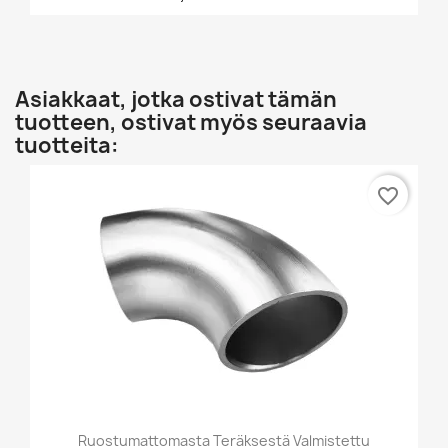
Asiakkaat, jotka ostivat tämän
tuotteen, ostivat myös seuraavia
tuotteita:
favorite_border
Ruostumattomasta Teräksestä Valmistettu