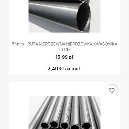
54mm - RURA NIERDZEWNA NIERDZEWKA KWASÓWKA
10 CM
13,99 zł
3,40 €
tax incl.
favorite_border