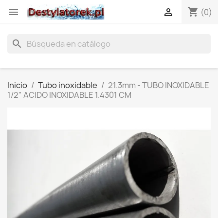
shopping_cart


(0)
search
Inicio
Tubo inoxidable
21.3mm - TUBO INOXIDABLE
1/2" ACIDO INOXIDABLE 1.4301 CM