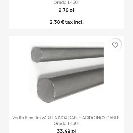
Grado 1.4301
9,79 zł
2,38 €
tax incl.
favorite_border
Varilla 8mm 1m VARILLA INOXIDABLE ACIDO INOXIDABLE,
Grado 1.4301
33,49 zł