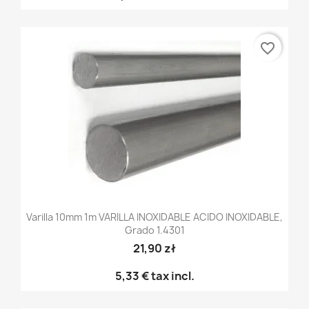
favorite_border
Varilla 10mm 1m VARILLA INOXIDABLE ACIDO INOXIDABLE,
Grado 1.4301
21,90 zł
5,33 €
tax incl.