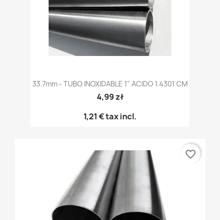
33.7mm - TUBO INOXIDABLE 1" ACIDO 1.4301 CM
4,99 zł
1,21 €
tax incl.
favorite_border