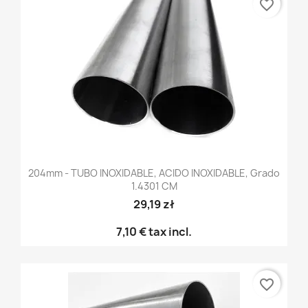
favorite_border
204mm - TUBO INOXIDABLE, ACIDO INOXIDABLE, Grado
1.4301 CM
29,19 zł
7,10 €
tax incl.
favorite_border