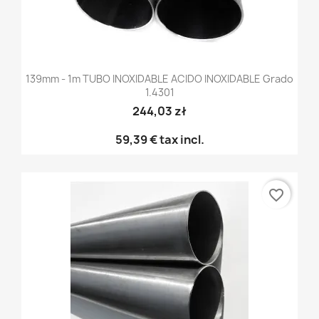
139mm - 1m TUBO INOXIDABLE ACIDO INOXIDABLE Grado
1.4301
244,03 zł
59,39 €
tax incl.
favorite_border