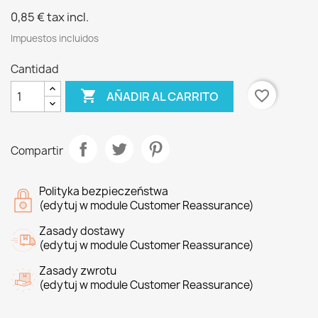
0,85 €
tax incl.
Impuestos incluidos
Cantidad

favorite_border
AÑADIR AL CARRITO
Compartir
Polityka bezpieczeństwa
(edytuj w module Customer Reassurance)
Zasady dostawy
(edytuj w module Customer Reassurance)
Zasady zwrotu
(edytuj w module Customer Reassurance)