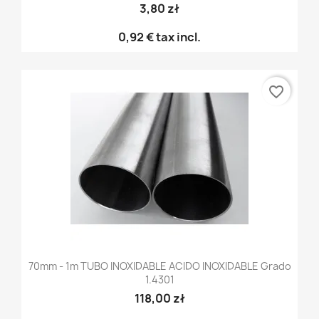
3,80 zł
0,92 €
tax incl.
favorite_border
70mm - 1m TUBO INOXIDABLE ACIDO INOXIDABLE Grado
1.4301
118,00 zł