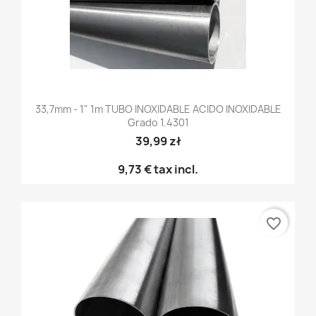
33,7mm - 1" 1m TUBO INOXIDABLE ACIDO INOXIDABLE
Grado 1.4301
39,99 zł
9,73 €
tax incl.
favorite_border