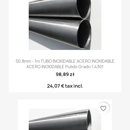
50,8mm - 1m TUBO INOXIDABLE ACERO INOXIDABLE
ACERO INOXIDABLE Pulido Grado 1.4301
98,89 zł
24,07 €
tax incl.
favorite_border