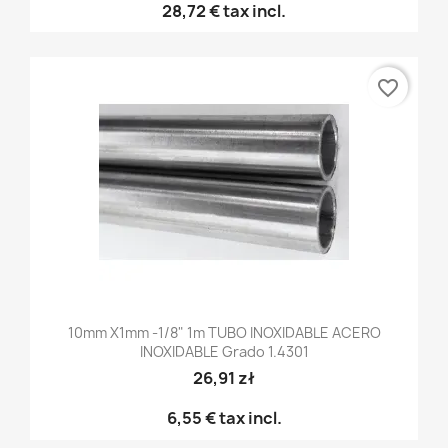
28,72 €
tax incl.
favorite_border
10mm X1mm -1/8" 1m TUBO INOXIDABLE ACERO
INOXIDABLE Grado 1.4301
26,91 zł
6,55 €
tax incl.