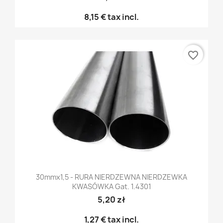
8,15 €
tax incl.
favorite_border
30mmx1,5 - RURA NIERDZEWNA NIERDZEWKA
KWASÓWKA Gat. 1.4301
5,20 zł
1,27 €
tax incl.