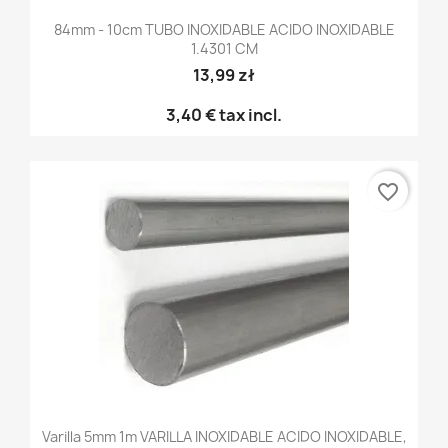
84mm - 10cm TUBO INOXIDABLE ACIDO INOXIDABLE
1.4301 CM
13,99 zł
3,40 €
tax incl.
favorite_border
Varilla 5mm 1m VARILLA INOXIDABLE ACIDO INOXIDABLE,