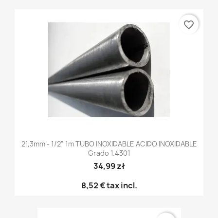
favorite_border
21,3mm - 1/2" 1m TUBO INOXIDABLE ACIDO INOXIDABLE
Grado 1.4301
34,99 zł
8,52 €
tax incl.