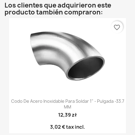
Los clientes que adquirieron este
producto también compraron:
favorite_border
Codo De Acero Inoxidable Para Soldar 1" - Pulgada -33.7
MM
12,39 zł
3,02 €
tax incl.