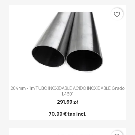
favorite_border
204mm - 1m TUBO INOXIDABLE ACIDO INOXIDABLE Grado
1.4301
291,69 zł
70,99 €
tax incl.