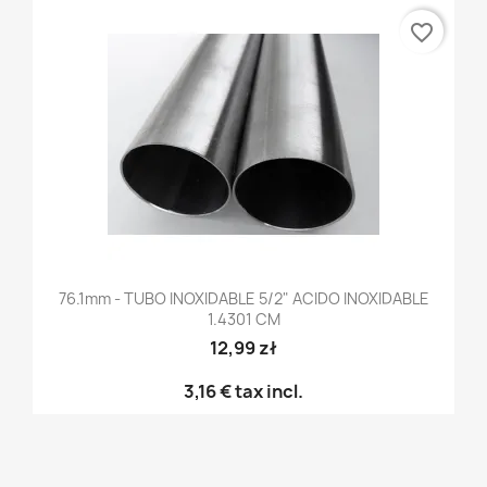
favorite_border
76.1mm - TUBO INOXIDABLE 5/2" ACIDO INOXIDABLE
1.4301 CM
12,99 zł
3,16 €
tax incl.