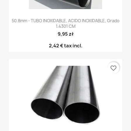
50.8mm - TUBO INOXIDABLE, ACIDO INOXIDABLE, Grado
1.4301 CM
9,95 zł
2,42 €
tax incl.
favorite_border