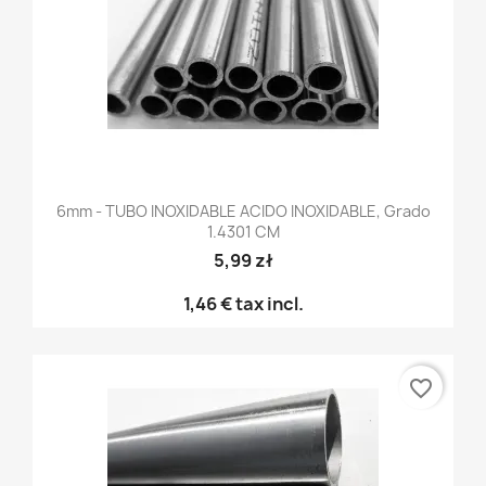
6mm - TUBO INOXIDABLE ACIDO INOXIDABLE, Grado
1.4301 CM
5,99 zł
1,46 €
tax incl.
favorite_border