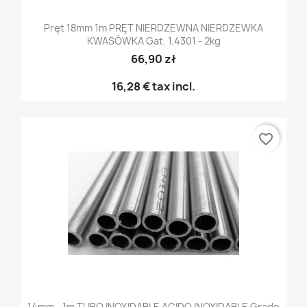
Pręt 18mm 1m PRĘT NIERDZEWNA NIERDZEWKA
KWASÓWKA Gat. 1.4301 - 2kg
66,90 zł
16,28 €
tax incl.
favorite_border
14mm - 1m TUBO INOXIDABLE ACIDO INOXIDABLE Grado