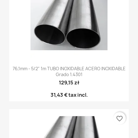
76,1mm - 5/2" 1m TUBO INOXIDABLE ACERO INOXIDABLE
Grado 1.4301
129,15 zł
31,43 €
tax incl.
favorite_border