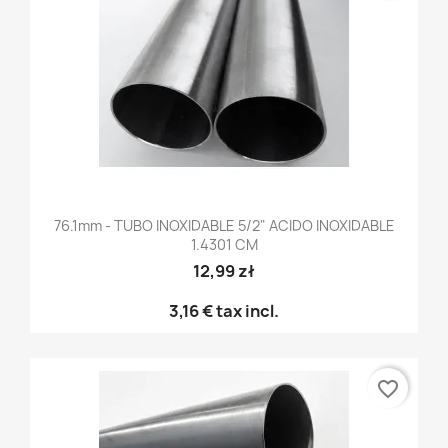
76.1mm - TUBO INOXIDABLE 5/2" ACIDO INOXIDABLE
1.4301 CM
12,99 zł
3,16 €
tax incl.
favorite_border