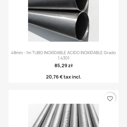
48mm - 1m TUBO INOXIDABLE ACIDO INOXIDABLE Grado
1.4301
85,29 zł
20,76 €
tax incl.
favorite_border