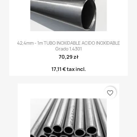
42,4mm - 1m TUBO INOXIDABLE ACIDO INOXIDABLE
Grado 1.4301
70,29 zł
17,11 €
tax incl.
favorite_border