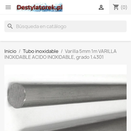
shopping_cart


(0)
search
Inicio
Tubo inoxidable
Varilla 5mm 1m VARILLA
INOXIDABLE ACIDO INOXIDABLE, grado 1.4301