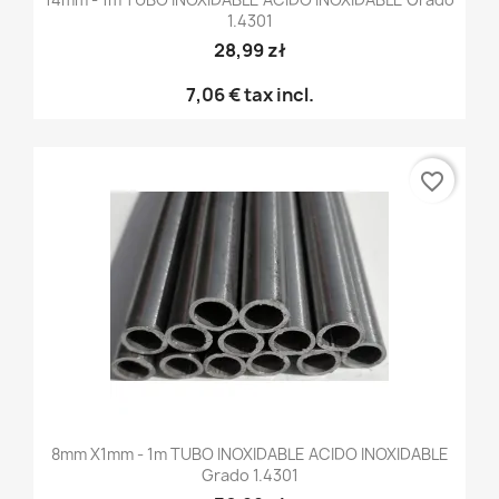
1.4301
28,99 zł
7,06 €
tax incl.
favorite_border
8mm X1mm - 1m TUBO INOXIDABLE ACIDO INOXIDABLE
Grado 1.4301