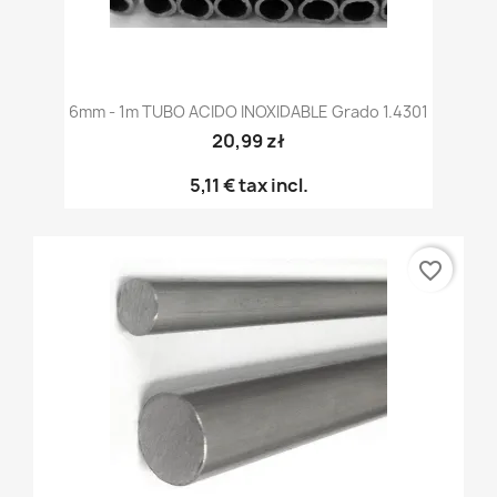
6mm - 1m TUBO ACIDO INOXIDABLE Grado 1.4301
20,99 zł
5,11 €
tax incl.
favorite_border