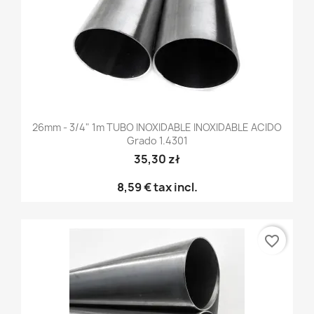
26mm - 3/4" 1m TUBO INOXIDABLE INOXIDABLE ACIDO
Grado 1.4301
35,30 zł
8,59 €
tax incl.
favorite_border