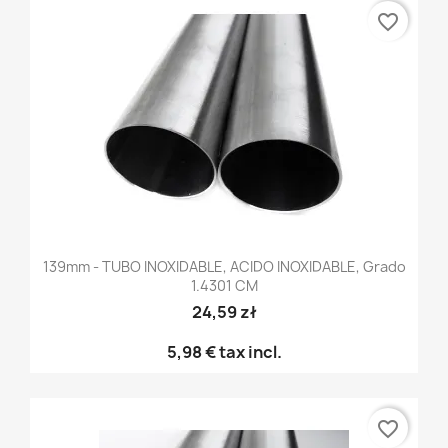
favorite_border
139mm - TUBO INOXIDABLE, ACIDO INOXIDABLE, Grado
1.4301 CM
24,59 zł
5,98 €
tax incl.
favorite_border