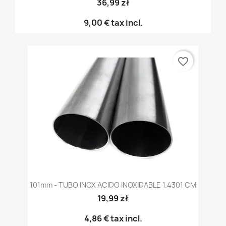
36,99 zł
9,00 €
tax incl.
favorite_border
101mm - TUBO INOX ACIDO INOXIDABLE 1.4301 CM
19,99 zł
4,86 €
tax incl.