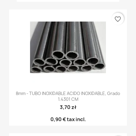
favorite_border
8mm - TUBO INOXIDABLE ACIDO INOXIDABLE, Grado
1.4301 CM
3,70 zł
0,90 €
tax incl.