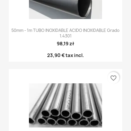
50mm - 1m TUBO INOXIDABLE ACIDO INOXIDABLE Grado
1.4301
98,19 zł
23,90 €
tax incl.
favorite_border