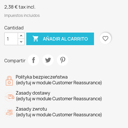
2,38 €
tax incl.
Impuestos incluidos
Cantidad

favorite_border
AÑADIR AL CARRITO
Compartir
Polityka bezpieczeństwa
(edytuj w module Customer Reassurance)
Zasady dostawy
(edytuj w module Customer Reassurance)
Zasady zwrotu
(edytuj w module Customer Reassurance)