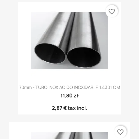
favorite_border
70mm - TUBO INOX ACIDO INOXIDABLE 1.4301 CM
11,80 zł
2,87 €
tax incl.
favorite_border