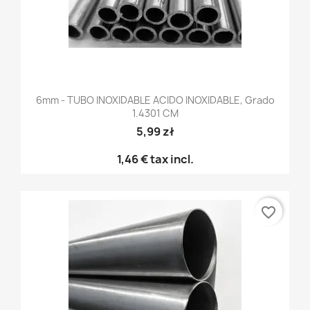
6mm - TUBO INOXIDABLE ACIDO INOXIDABLE, Grado
1.4301 CM
5,99 zł
1,46 €
tax incl.
favorite_border