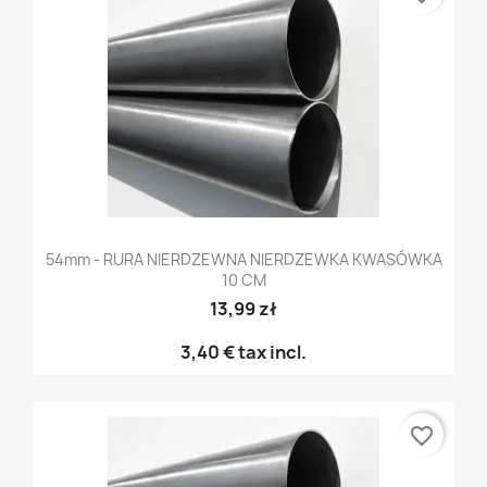
54mm - RURA NIERDZEWNA NIERDZEWKA KWASÓWKA
10 CM
13,99 zł
3,40 €
tax incl.
favorite_border