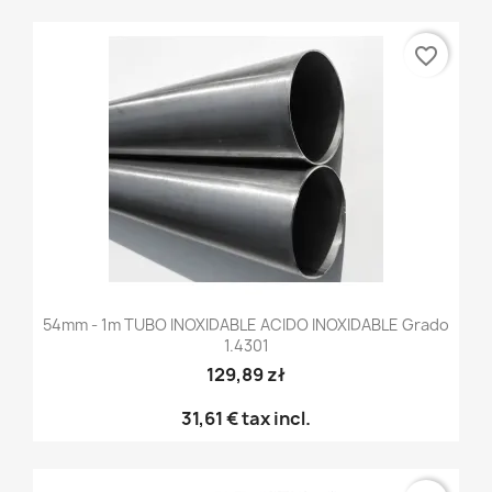
favorite_border
54mm - 1m TUBO INOXIDABLE ACIDO INOXIDABLE Grado
1.4301
129,89 zł
31,61 €
tax incl.