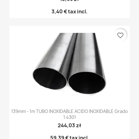
3,40 €
tax incl.
favorite_border
139mm - 1m TUBO INOXIDABLE ACIDO INOXIDABLE Grado
1.4301
244,03 zł
59,39 €
tax incl.