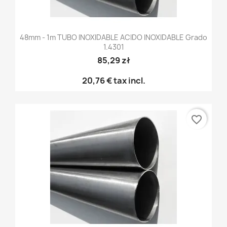
48mm - 1m TUBO INOXIDABLE ACIDO INOXIDABLE Grado
1.4301
85,29 zł
20,76 €
tax incl.
favorite_border