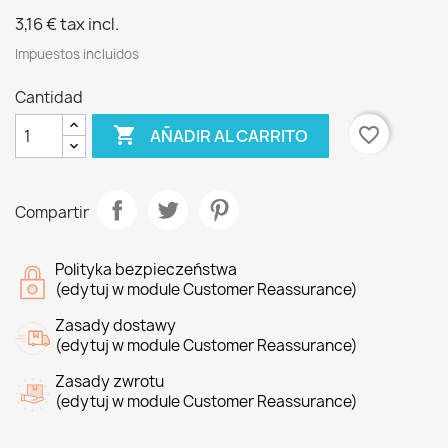
3,16 €
tax incl.
Impuestos incluidos
Cantidad

favorite_border
AÑADIR AL CARRITO
Compartir
Polityka bezpieczeństwa
(edytuj w module Customer Reassurance)
Zasady dostawy
(edytuj w module Customer Reassurance)
Zasady zwrotu
(edytuj w module Customer Reassurance)