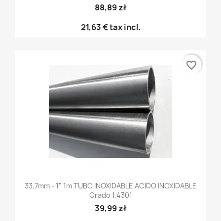
88,89 zł
21,63 €
tax incl.
favorite_border
33,7mm - 1" 1m TUBO INOXIDABLE ACIDO INOXIDABLE
Grado 1.4301
39,99 zł