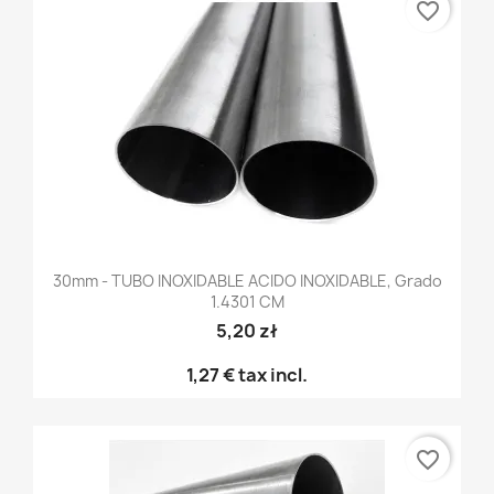
favorite_border
30mm - TUBO INOXIDABLE ACIDO INOXIDABLE, Grado
1.4301 CM
5,20 zł
1,27 €
tax incl.
favorite_border