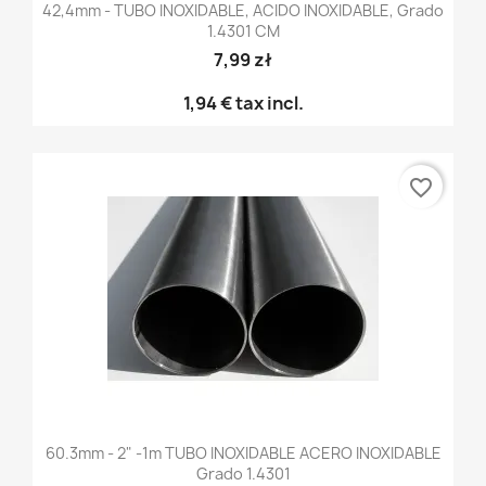
42,4mm - TUBO INOXIDABLE, ACIDO INOXIDABLE, Grado
1.4301 CM
7,99 zł
1,94 €
tax incl.
favorite_border
60.3mm - 2" -1m TUBO INOXIDABLE ACERO INOXIDABLE
Grado 1.4301