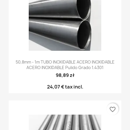
50,8mm - 1m TUBO INOXIDABLE ACERO INOXIDABLE
ACERO INOXIDABLE Pulido Grado 1.4301
98,89 zł
24,07 €
tax incl.
favorite_border