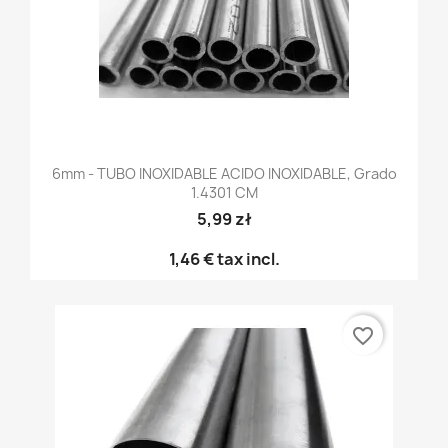
6mm - TUBO INOXIDABLE ACIDO INOXIDABLE, Grado
1.4301 CM
5,99 zł
1,46 €
tax incl.
favorite_border