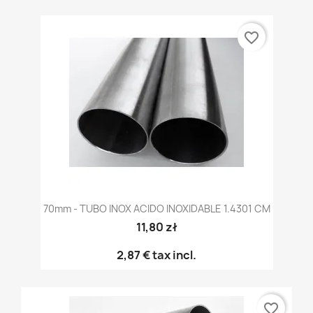
favorite_border
70mm - TUBO INOX ACIDO INOXIDABLE 1.4301 CM
11,80 zł
2,87 €
tax incl.
favorite_border