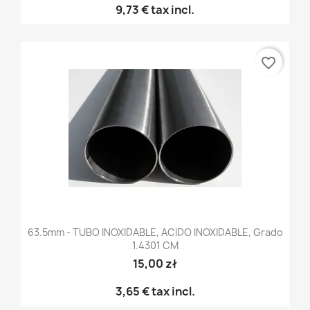
9,73 €
tax incl.
favorite_border
63.5mm - TUBO INOXIDABLE, ACIDO INOXIDABLE, Grado
1.4301 CM
15,00 zł
3,65 €
tax incl.