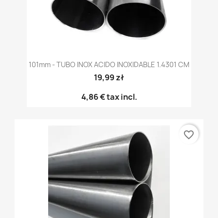
101mm - TUBO INOX ACIDO INOXIDABLE 1.4301 CM
19,99 zł
4,86 €
tax incl.
favorite_border