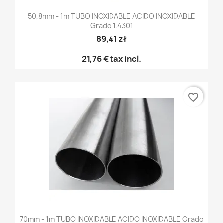
50,8mm - 1m TUBO INOXIDABLE ACIDO INOXIDABLE
Grado 1.4301
89,41 zł
21,76 €
tax incl.
favorite_border
70mm - 1m TUBO INOXIDABLE ACIDO INOXIDABLE Grado