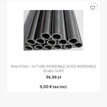
favorite_border
8mm X1mm - 1m TUBO INOXIDABLE ACIDO INOXIDABLE
Grado 1.4301
36,99 zł
9,00 €
tax incl.