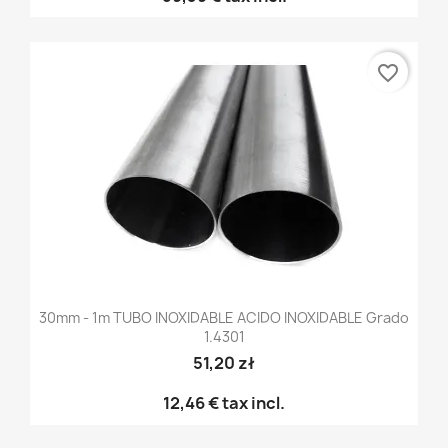
favorite_border
30mm - 1m TUBO INOXIDABLE ACIDO INOXIDABLE Grado
1.4301
51,20 zł
12,46 €
tax incl.