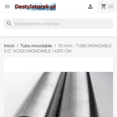
shopping_cart


(0)
search
Inicio
Tubo inoxidable
76.1mm - TUBO INOXIDABLE
5/2" ACIDO INOXIDABLE 1.4301 CM