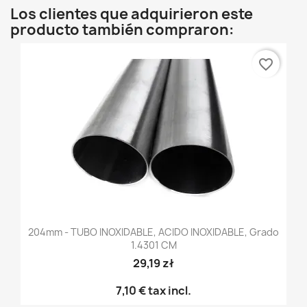
Los clientes que adquirieron este
producto también compraron:
favorite_border
204mm - TUBO INOXIDABLE, ACIDO INOXIDABLE, Grado
1.4301 CM
29,19 zł
7,10 €
tax incl.