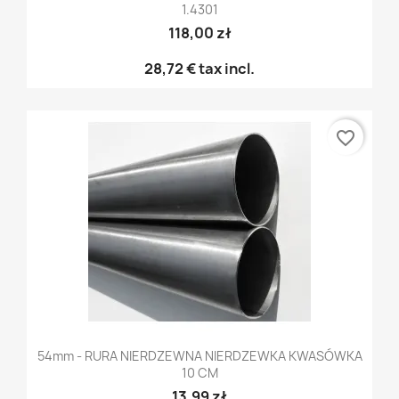
1.4301
118,00 zł
28,72 €
tax incl.
favorite_border
54mm - RURA NIERDZEWNA NIERDZEWKA KWASÓWKA
10 CM
13,99 zł