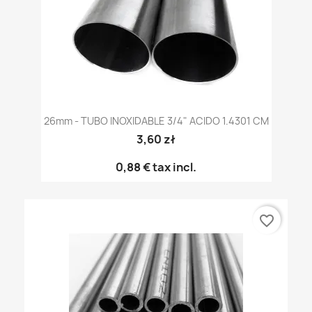
26mm - TUBO INOXIDABLE 3/4" ACIDO 1.4301 CM
3,60 zł
0,88 €
tax incl.
favorite_border