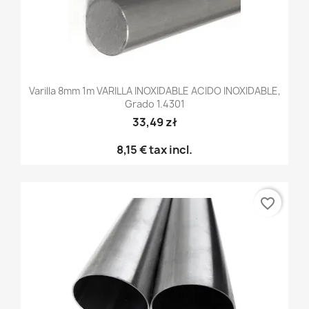
Varilla 8mm 1m VARILLA INOXIDABLE ACIDO INOXIDABLE,
Grado 1.4301
33,49 zł
8,15 €
tax incl.
favorite_border