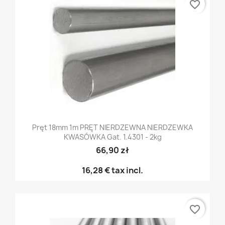
favorite_border
Pręt 18mm 1m PRĘT NIERDZEWNA NIERDZEWKA
KWASÓWKA Gat. 1.4301 - 2kg
66,90 zł
16,28 €
tax incl.
favorite_border