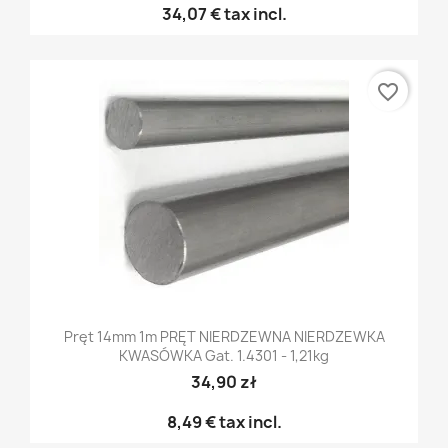
34,07 €
tax incl.
favorite_border
Pręt 14mm 1m PRĘT NIERDZEWNA NIERDZEWKA
KWASÓWKA Gat. 1.4301 - 1,21kg
34,90 zł
8,49 €
tax incl.