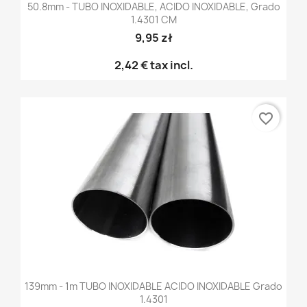
50.8mm - TUBO INOXIDABLE, ACIDO INOXIDABLE, Grado
1.4301 CM
9,95 zł
2,42 €
tax incl.
favorite_border
139mm - 1m TUBO INOXIDABLE ACIDO INOXIDABLE Grado
1.4301