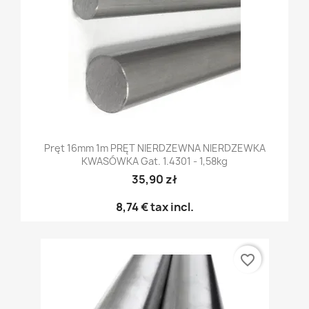
Pręt 16mm 1m PRĘT NIERDZEWNA NIERDZEWKA
KWASÓWKA Gat. 1.4301 - 1,58kg
35,90 zł
8,74 €
tax incl.
favorite_border