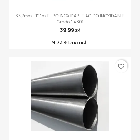
33,7mm - 1" 1m TUBO INOXIDABLE ACIDO INOXIDABLE
Grado 1.4301
39,99 zł
9,73 €
tax incl.
favorite_border