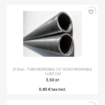
favorite_border
21.3mm - TUBO INOXIDABLE 1/2" ACIDO INOXIDABLE
1.4301 CM
3,50 zł
0,85 €
tax incl.