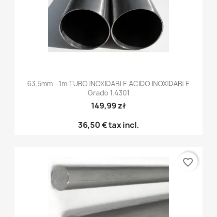
63,5mm - 1m TUBO INOXIDABLE ACIDO INOXIDABLE
Grado 1.4301
149,99 zł
36,50 €
tax incl.
favorite_border