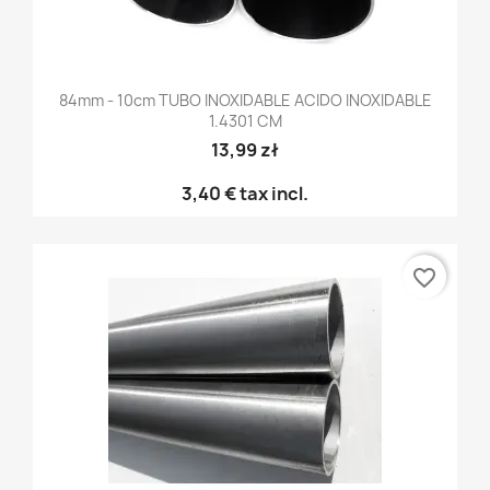
84mm - 10cm TUBO INOXIDABLE ACIDO INOXIDABLE
1.4301 CM
13,99 zł
3,40 €
tax incl.
favorite_border