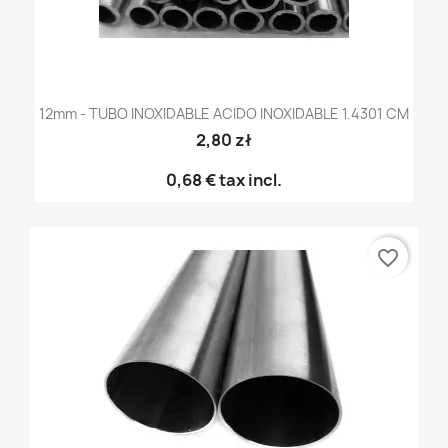
12mm - TUBO INOXIDABLE ACIDO INOXIDABLE 1.4301 CM
2,80 zł
0,68 €
tax incl.
favorite_border