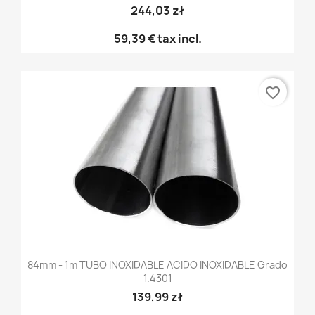
244,03 zł
59,39 €
tax incl.
favorite_border
84mm - 1m TUBO INOXIDABLE ACIDO INOXIDABLE Grado
1.4301
139,99 zł