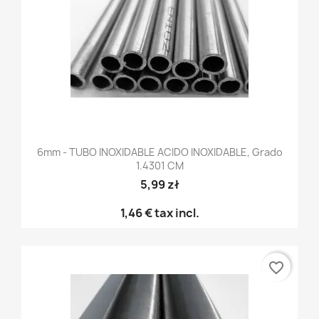
6mm - TUBO INOXIDABLE ACIDO INOXIDABLE, Grado
1.4301 CM
5,99 zł
1,46 €
tax incl.
favorite_border