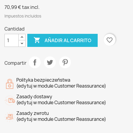
70,99 €
tax incl.
Impuestos incluidos
Cantidad

favorite_border
AÑADIR AL CARRITO
Compartir
Polityka bezpieczeństwa
(edytuj w module Customer Reassurance)
Zasady dostawy
(edytuj w module Customer Reassurance)
Zasady zwrotu
(edytuj w module Customer Reassurance)