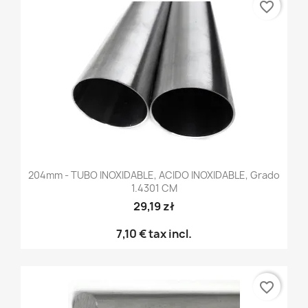
favorite_border
204mm - TUBO INOXIDABLE, ACIDO INOXIDABLE, Grado
1.4301 CM
29,19 zł
7,10 €
tax incl.
favorite_border