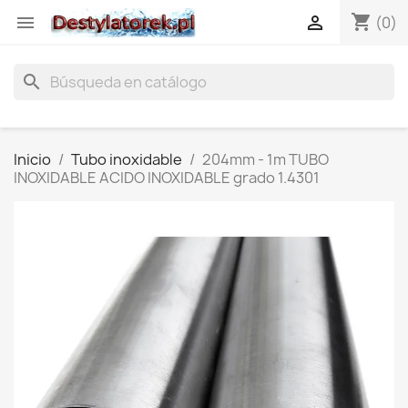
shopping_cart


(0)
search
Inicio
Tubo inoxidable
204mm - 1m TUBO
INOXIDABLE ACIDO INOXIDABLE grado 1.4301