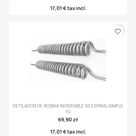
17,01 €
tax incl.
favorite_border
DETILADOR DE BOBINA INOXIDABLE 50 ESPIRAL SIMPLE
1O
69,90 zł
17,01 €
tax incl.