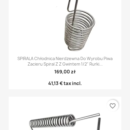
SPIRALA Chłodnica Nierdzewna Do Wyrobu Piwa
Zacieru Spiral Z Z Gwintem 1/2" Rurki...
169,00 zł
41,13 €
tax incl.
favorite_border