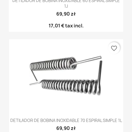
DETILADOR DE BOBINA INOXIDABLE 60 ESPIRAL SIMPLE
1J
69,90 zł
17,01 €
tax incl.
favorite_border
DETILADOR DE BOBINA INOXIDABLE 70 ESPIRAL SIMPLE 1L
69,90 zł