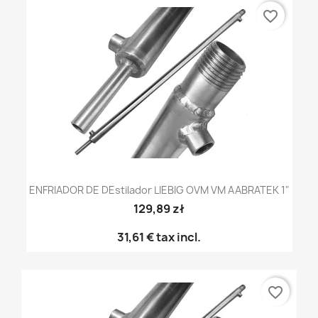
favorite_border
ENFRIADOR DE DEstilador LIEBIG OVM VM AABRATEK 1"
129,89 zł
31,61 €
tax incl.
favorite_border