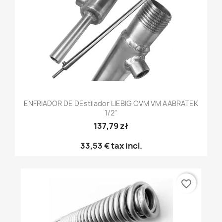
ENFRIADOR DE DEstilador LIEBIG OVM VM AABRATEK
1/2"
137,79 zł
33,53 €
tax incl.
favorite_border