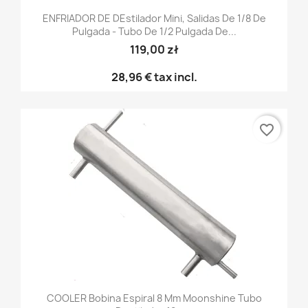
ENFRIADOR DE DEstilador Mini, Salidas De 1/8 De
Pulgada - Tubo De 1/2 Pulgada De...
119,00 zł
28,96 €
tax incl.
favorite_border
COOLER Bobina Espiral 8 Mm Moonshine Tubo