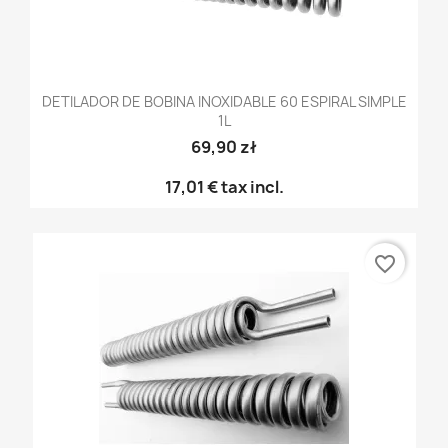
DETILADOR DE BOBINA INOXIDABLE 60 ESPIRAL SIMPLE
1L
69,90 zł
17,01 €
tax incl.
favorite_border