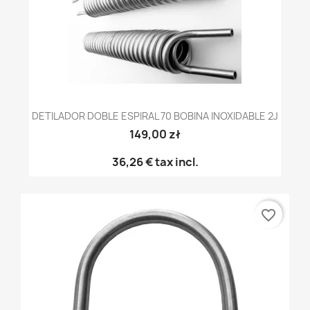
DETILADOR DOBLE ESPIRAL 70 BOBINA INOXIDABLE 2J
149,00 zł
36,26 €
tax incl.
favorite_border