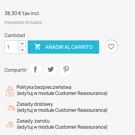
38,30 €
tax incl.
Impuestos incluidos
Cantidad

favorite_border
AÑADIR AL CARRITO
Compartir
Polityka bezpieczeństwa
(edytuj w module Customer Reassurance)
Zasady dostawy
(edytuj w module Customer Reassurance)
Zasady zwrotu
(edytuj w module Customer Reassurance)