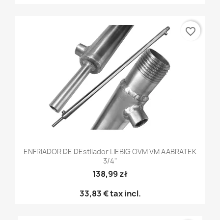
favorite_border
ENFRIADOR DE DEstilador LIEBIG OVM VM AABRATEK
3/4"
138,99 zł
33,83 €
tax incl.