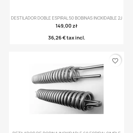
DESTILADOR DOBLE ESPIRAL 50 BOBINAS INOXIDABLE 2J
149,00 zł
36,26 €
tax incl.
favorite_border