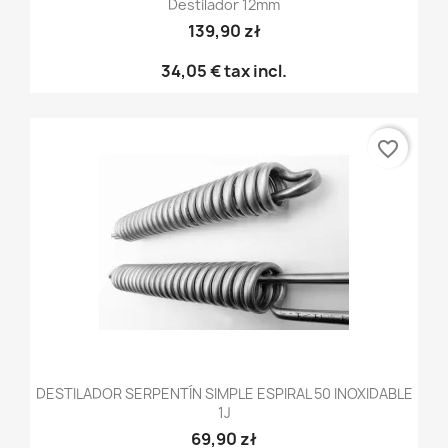
Destilador 12mm
139,90 zł
34,05 €
tax incl.
favorite_border
DESTILADOR SERPENTÍN SIMPLE ESPIRAL 50 INOXIDABLE
1J
69,90 zł