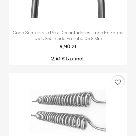
Codo Semicírculo Para Decantadores, Tubo En Forma
De U Fabricado En Tubo De 8 Mm
9,90 zł
2,41 €
tax incl.
favorite_border