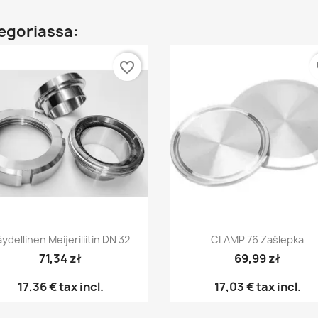
egoriassa:
favorite_border
fa
Pikakatselu
Pikakatselu


ydellinen Meijeriliitin DN 32
CLAMP 76 Zaślepka
71,34 zł
69,99 zł
17,36 €
tax incl.
17,03 €
tax incl.