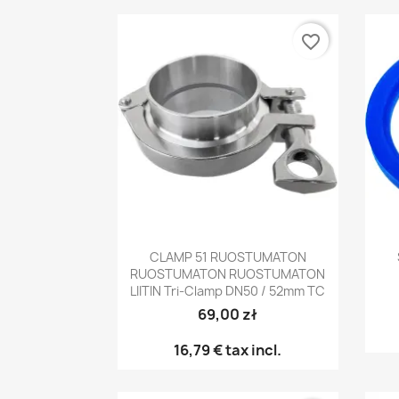
favorite_border
Pikakatselu

CLAMP 51 RUOSTUMATON
RUOSTUMATON RUOSTUMATON
LIITIN Tri-Clamp DN50 / 52mm TC
69,00 zł
16,79 €
tax incl.