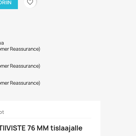
favorite_border
RIIN
wa
omer Reassurance)
omer Reassurance)
omer Reassurance)
ot
IIVISTE 76 MM tislaajalle