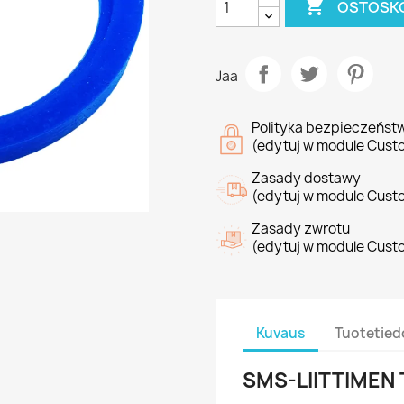

OSTOSKO
Jaa
Polityka bezpieczeńst
(edytuj w module Cust
Zasady dostawy
(edytuj w module Cust
Zasady zwrotu
(edytuj w module Cust
Kuvaus
Tuotetied
SMS-LIITTIMEN T