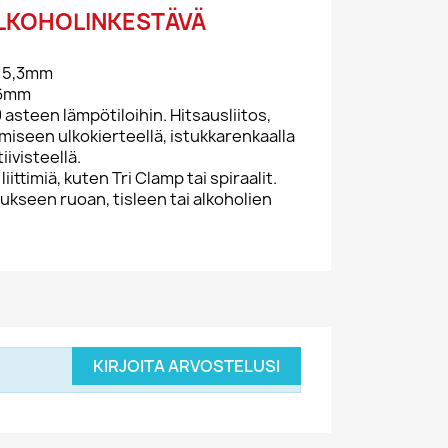
 ALKOHOLINKESTÄVÄ
 - 5,3mm
 86mm
0 asteen lämpötiloihin. Hitsausliitos,
ämiseen ulkokierteellä, istukkarenkaalla
tiivisteellä.
ttimiä, kuten Tri Clamp tai spiraalit.
tukseen ruoan, tisleen tai alkoholien
KIRJOITA ARVOSTELUSI