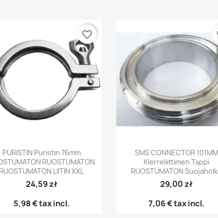
favorite_border
fa
Pikakatselu
Pikakatselu


PURISTIN Puristin 76mm
SMS CONNECTOR 101M
OSTUMATON RUOSTUMATON
Kierreliittimen Tappi
RUOSTUMATON LIITIN XXL
RUOSTUMATON Suojaholk
24,59 zł
29,00 zł
5,98 €
tax incl.
7,06 €
tax incl.