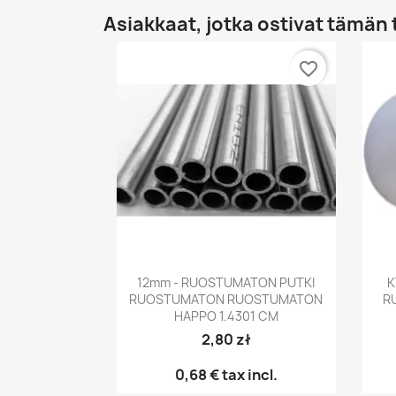
Asiakkaat, jotka ostivat tämän 
favorite_border
Pikakatselu

12mm - RUOSTUMATON PUTKI
K
RUOSTUMATON RUOSTUMATON
R
HAPPO 1.4301 CM
2,80 zł
0,68 €
tax incl.