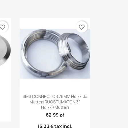
vorite_border
favorite_border
Pikakatselu

SMS CONNECTOR 76MM Holkki Ja
Mutteri RUOSTUMATON 3"
Holkki+mutteri
62,99 zł
15,33 €
tax incl.