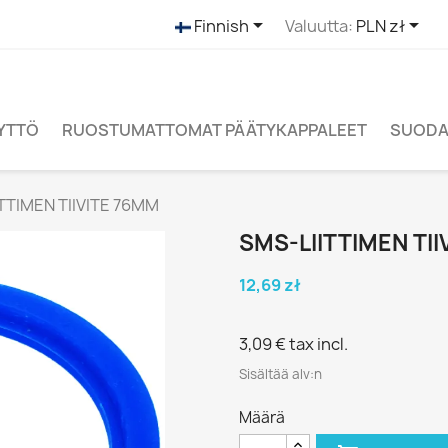


Finnish
Valuutta:
PLN zł
ÄYTTÖ
RUOSTUMATTOMAT PÄÄTYKAPPALEET
SUODAT
TTIMEN TIIVITE 76MM
SMS-LIITTIMEN TI
12,69 zł
3,09 €
tax incl.
Sisältää alv:n
Määrä