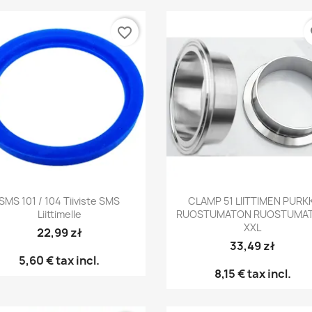
favorite_border
fa
Pikakatselu
Pikakatselu


SMS 101 / 104 Tiiviste SMS
CLAMP 51 LIITTIMEN PURKK
Liittimelle
RUOSTUMATON RUOSTUMA
XXL
22,99 zł
33,49 zł
5,60 €
tax incl.
8,15 €
tax incl.