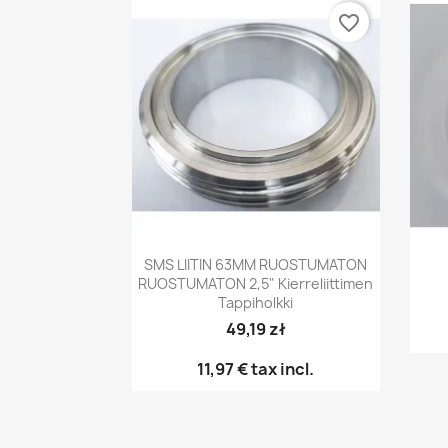
favorite_border
Pikakatselu

SMS LIITIN 63MM RUOSTUMATON
RUOSTUMATON 2,5" Kierreliittimen
Tappiholkki
49,19 zł
11,97 €
tax incl.