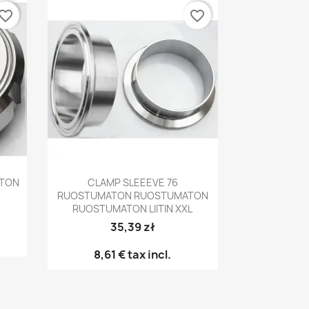
vorite_border
favorite_border
Pikakatselu

ATON
CLAMP SLEEEVE 76
RUOSTUMATON RUOSTUMATON
RUOSTUMATON LIITIN XXL
35,39 zł
8,61 €
tax incl.