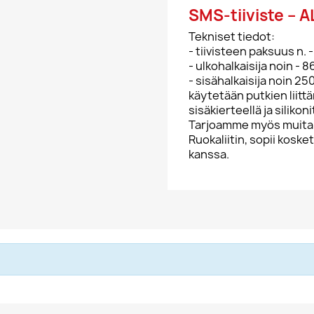
SMS-tiiviste –
Tekniset tiedot:
- tiivisteen paksuus n.
- ulkohalkaisija noin -
- sisähalkaisija noin 25
käytetään putkien liitt
sisäkierteellä ja silikoni
Tarjoamme myös muita lii
Ruokaliitin, sopii koske
kanssa.