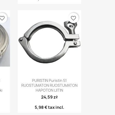
vorite_border
favorite_border
Pikakatselu

M
PURISTIN Puristin 51
RUOSTUMATON RUOSTUMATON
ki
HAPOTON LIITIN
24,59 zł
5,98 €
tax incl.