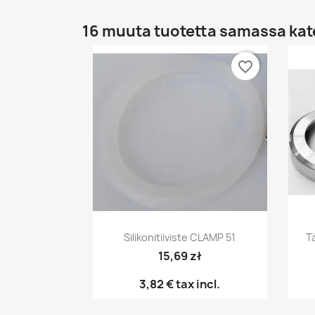
16 muuta tuotetta samassa kat
favorite_border
Pikakatselu

Silikonitiiviste CLAMP 51
Tä
15,69 zł
3,82 €
tax incl.