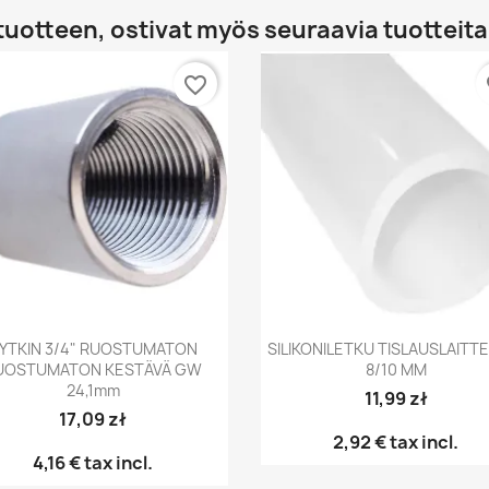
tuotteen, ostivat myös seuraavia tuotteita
favorite_border
fa
Pikakatselu
Pikakatselu


YTKIN 3/4" RUOSTUMATON
SILIKONILETKU TISLAUSLAITT
UOSTUMATON KESTÄVÄ GW
8/10 MM
24,1mm
11,99 zł
17,09 zł
2,92 €
tax incl.
4,16 €
tax incl.