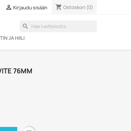
shopping_cart

Ostoskori
(0)
Kirjaudu sisään
search
IN JA HIILI
IVITE 76MM