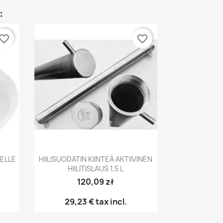
:
vorite_border
favorite_border
Pikakatselu

EELLE
HIILISUODATIN KIINTEÄ AKTIIVINEN
HIILITISLAUS 1,5 L
120,09 zł
29,23 €
tax incl.