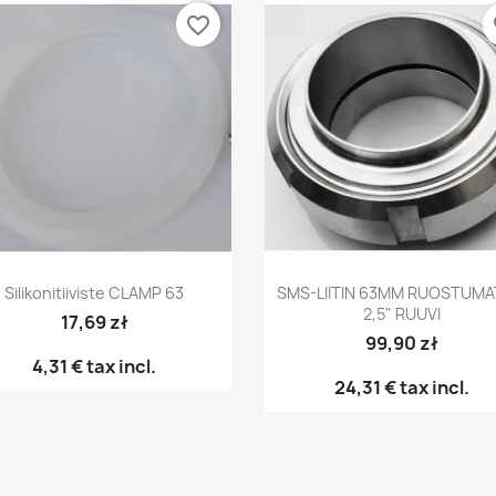
favorite_border
fa
Pikakatselu
Pikakatselu


Silikonitiiviste CLAMP 63
SMS-LIITIN 63MM RUOSTUM
2,5" RUUVI
17,69 zł
99,90 zł
4,31 €
tax incl.
24,31 €
tax incl.