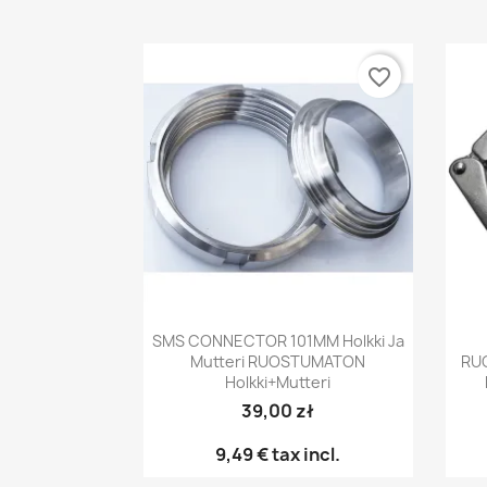
favorite_border
Pikakatselu

SMS CONNECTOR 101MM Holkki Ja
Mutteri RUOSTUMATON
RU
Holkki+mutteri
39,00 zł
9,49 €
tax incl.