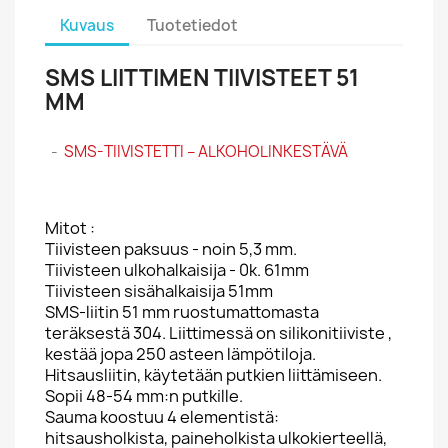
Kuvaus
Tuotetiedot
SMS LIITTIMEN TIIVISTEET 51
MM
-
SMS-TIIVISTETTI – ALKOHOLINKESTÄVÄ
Mitot :
Tiivisteen paksuus - noin 5,3 mm.
Tiivisteen ulkohalkaisija - 0k. 61mm
Tiivisteen sisähalkaisija 51mm
SMS-liitin 51 mm ruostumattomasta
teräksestä 304. Liittimessä on silikonitiiviste ,
kestää jopa 250 asteen lämpötiloja.
Hitsausliitin, käytetään putkien liittämiseen.
Sopii 48-54 mm:n putkille.
Sauma koostuu 4 elementistä:
hitsausholkista, paineholkista ulkokierteellä,