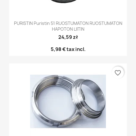
PURISTIN Puristin 51 RUOSTUMATON RUOSTUMATON
HAPOTON LIITIN
24,59 zł
5,98 €
tax incl.
favorite_border