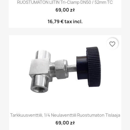
RUOSTUMATON LIITIN Tri-Clamp DN50 / 52mm TC
69,00 zł
16,79 €
tax incl.
favorite_border
Tarkkuusventtiili, 1/4 Neulaventtiili Ruostumaton Tislaaja
69,00 zł