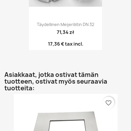
Täydellinen Meijeriliitin DN 32
71,34 zł
17,36 €
tax incl.
Asiakkaat, jotka ostivat tämän
tuotteen, ostivat myös seuraavia
tuotteita:
favorite_border