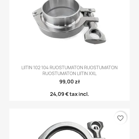
LIITIN 102 104 RUOSTUMATON RUOSTUMATON
RUOSTUMATON LIITIN XXL
99,00 zł
24,09 €
tax incl.
favorite_border