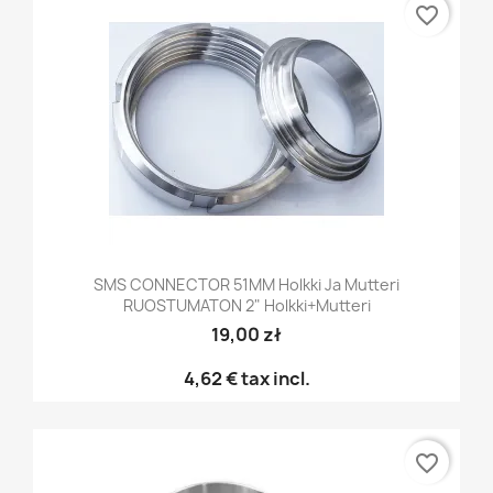
favorite_border
SMS CONNECTOR 51MM Holkki Ja Mutteri
RUOSTUMATON 2" Holkki+mutteri
19,00 zł
4,62 €
tax incl.
favorite_border