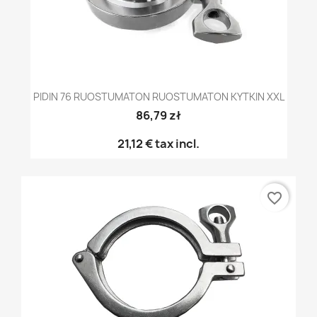
PIDIN 76 RUOSTUMATON RUOSTUMATON KYTKIN XXL
86,79 zł
21,12 €
tax incl.
favorite_border