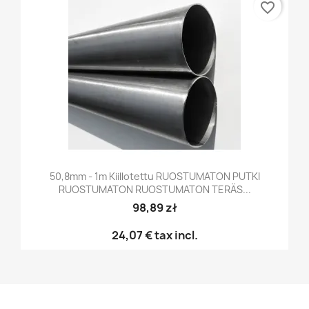
favorite_border
50,8mm - 1m Kiillotettu RUOSTUMATON PUTKI
RUOSTUMATON RUOSTUMATON TERÄS...
98,89 zł
24,07 €
tax incl.