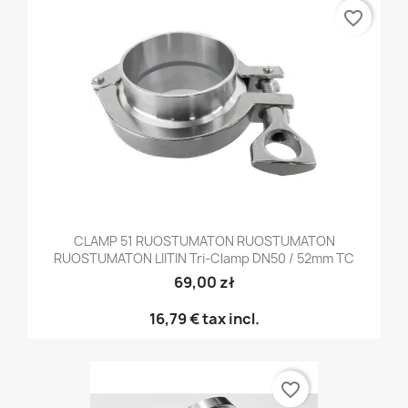
favorite_border
CLAMP 51 RUOSTUMATON RUOSTUMATON
RUOSTUMATON LIITIN Tri-Clamp DN50 / 52mm TC
69,00 zł
16,79 €
tax incl.
favorite_border