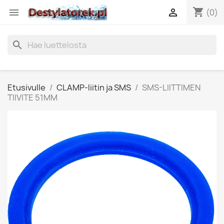
shopping_cart


(0)
search
Etusivulle
CLAMP-liitin ja SMS
SMS-LIITTIMEN
TIIVITE 51MM