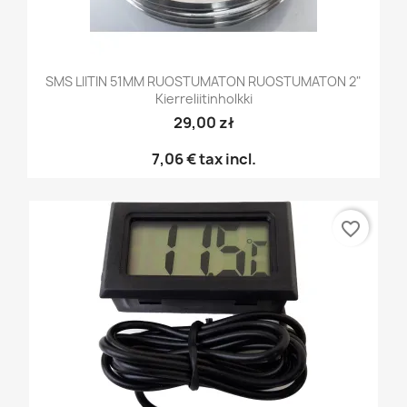
SMS LIITIN 51MM RUOSTUMATON RUOSTUMATON 2"
Kierreliitinholkki
29,00 zł
7,06 €
tax incl.
favorite_border