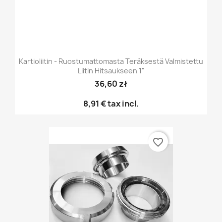
Kartioliitin - Ruostumattomasta Teräksestä Valmistettu
Liitin Hitsaukseen 1"
36,60 zł
8,91 €
tax incl.
favorite_border