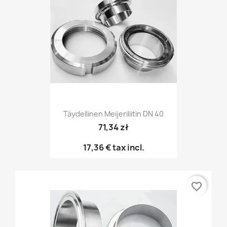
Täydellinen Meijeriliitin DN 40
71,34 zł
17,36 €
tax incl.
favorite_border