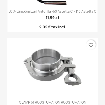
LCD-Lämpömittari Anturilla -50 Astetta C - 110 Astetta C
11,99 zł
2,92 €
tax incl.
favorite_border
CLAMP 51 RUOSTUMATON RUOSTUMATON