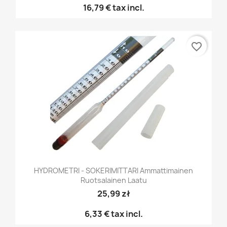
16,79 €
tax incl.
favorite_border
HYDROMETRI - SOKERIMITTARI Ammattimainen
Ruotsalainen Laatu
25,99 zł
6,33 €
tax incl.