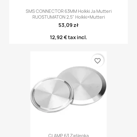
SMS CONNECTOR 63MM Holkki Ja Mutteri
RUOSTUMATON 2,5" Holkki+mutteri
53,09 zł
12,92 €
tax incl.
favorite_border
CLAMP 63 Zaślepka