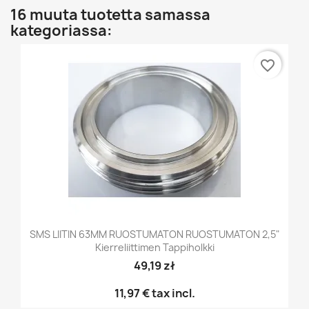
16 muuta tuotetta samassa
kategoriassa:
favorite_border
SMS LIITIN 63MM RUOSTUMATON RUOSTUMATON 2,5"
Kierreliittimen Tappiholkki
49,19 zł
11,97 €
tax incl.