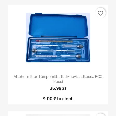
favorite_border
Alkoholimittari Lämpömittarilla Muovilaatikossa BOX
Pussi
36,99 zł
9,00 €
tax incl.