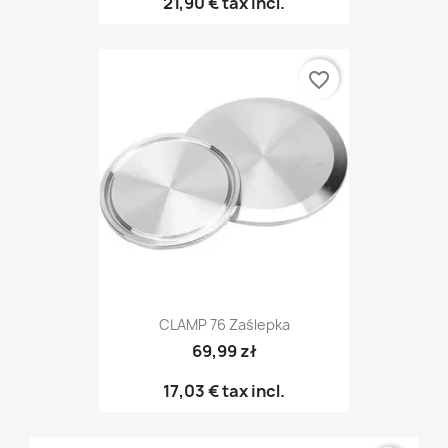
21,90 €
tax incl.
favorite_border
CLAMP 76 Zaślepka
69,99 zł
17,03 €
tax incl.