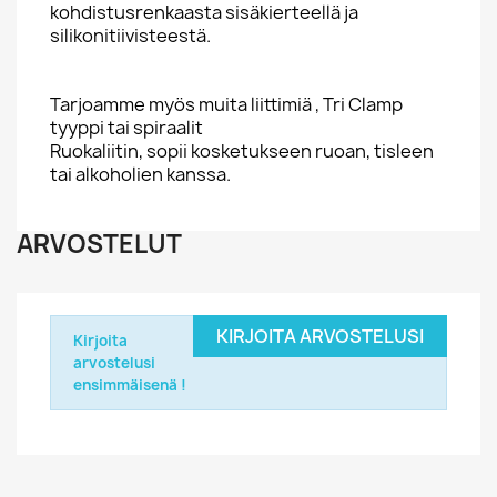
kohdistusrenkaasta sisäkierteellä ja
silikonitiivisteestä.
Tarjoamme myös muita liittimiä , Tri Clamp
tyyppi tai spiraalit
Ruokaliitin, sopii kosketukseen ruoan, tisleen
tai alkoholien kanssa.
ARVOSTELUT
KIRJOITA ARVOSTELUSI
Kirjoita
arvostelusi
ensimmäisenä !