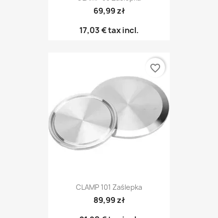
69,99 zł
17,03 €
tax incl.
favorite_border
CLAMP 101 Zaślepka
89,99 zł