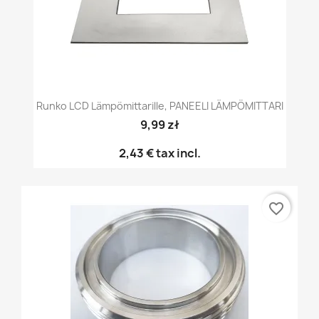
Runko LCD Lämpömittarille, PANEELI LÄMPÖMITTARI
9,99 zł
2,43 €
tax incl.
favorite_border