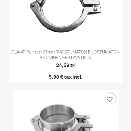
CLAMP Puristin 63mm RUOSTUMATON RUOSTUMATON
AKTIIVINEN KESTÄVÄ LIITIN
24,59 zł
5,98 €
tax incl.
favorite_border