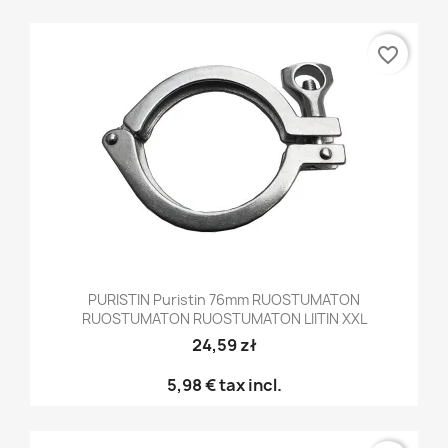
favorite_border
PURISTIN Puristin 76mm RUOSTUMATON
RUOSTUMATON RUOSTUMATON LIITIN XXL
24,59 zł
5,98 €
tax incl.