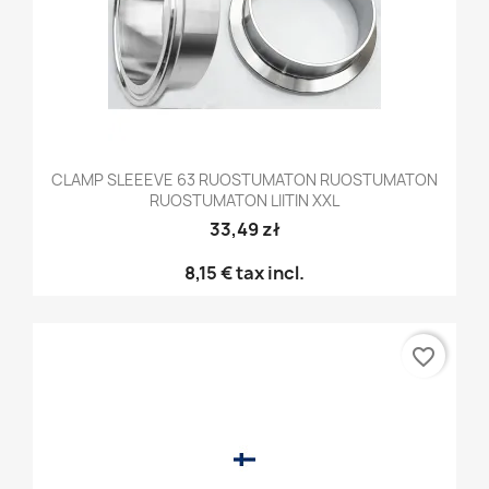
CLAMP SLEEEVE 63 RUOSTUMATON RUOSTUMATON
RUOSTUMATON LIITIN XXL
33,49 zł
8,15 €
tax incl.
favorite_border