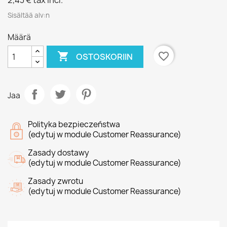
2,43 €
tax incl.
Sisältää alv:n
Määrä

favorite_border
OSTOSKORIIN
Jaa
Polityka bezpieczeństwa
(edytuj w module Customer Reassurance)
Zasady dostawy
(edytuj w module Customer Reassurance)
Zasady zwrotu
(edytuj w module Customer Reassurance)