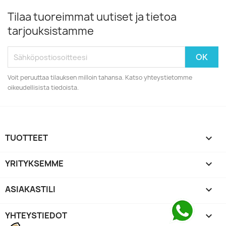
Tilaa tuoreimmat uutiset ja tietoa
tarjouksistamme
Voit peruuttaa tilauksen milloin tahansa. Katso yhteystietomme
oikeudellisista tiedoista.
TUOTTEET

YRITYKSEMME

ASIAKASTILI

YHTEYSTIEDOT
keyboard_arrow_down