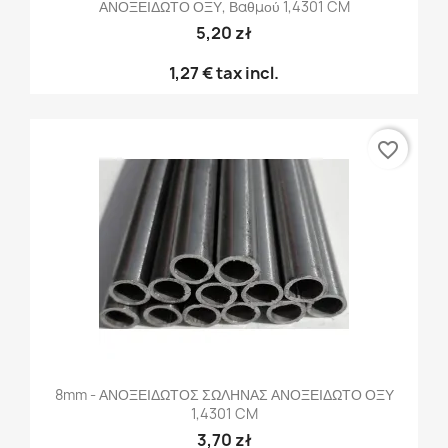
ΑΝΟΞΕΙΔΩΤΟ ΟΞΥ, Βαθμού 1,4301 CM
5,20 zł
1,27 €
tax incl.
favorite_border
8mm - ΑΝΟΞΕΙΔΩΤΟΣ ΣΩΛΗΝΑΣ ΑΝΟΞΕΙΔΩΤΟ ΟΞΥ
1,4301 CM
3,70 zł