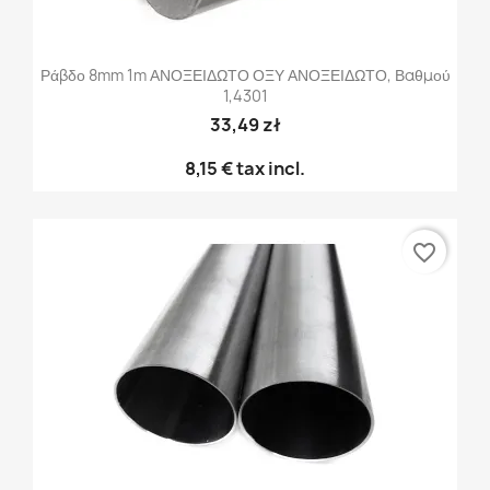
Ράβδο 8mm 1m ΑΝΟΞΕΙΔΩΤΟ ΟΞΥ ΑΝΟΞΕΙΔΩΤΟ, Βαθμού
1,4301
33,49 zł
8,15 €
tax incl.
favorite_border