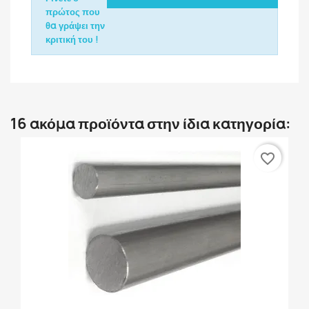
πρώτος που
θα γράψει την
κριτική του !
16 ακόμα προϊόντα στην ίδια κατηγορία:
favorite_border