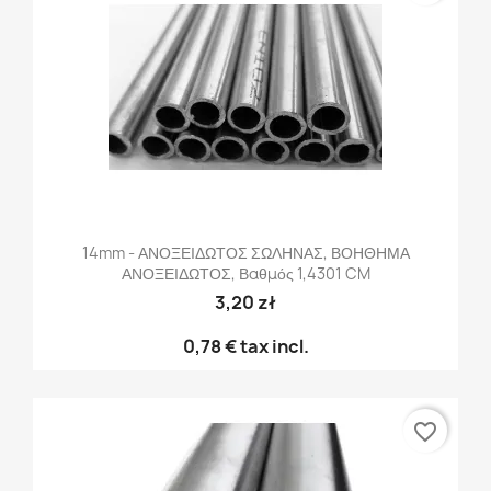
14mm - ΑΝΟΞΕΙΔΩΤΟΣ ΣΩΛΗΝΑΣ, ΒΟΗΘΗΜΑ
ΑΝΟΞΕΙΔΩΤΟΣ, Βαθμός 1,4301 CM
3,20 zł
0,78 €
tax incl.
favorite_border