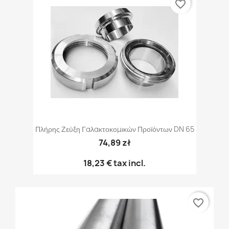
favorite_border
Πλήρης Ζεύξη Γαλακτοκομικών Προϊόντων DN 65
74,89 zł
18,23 €
tax incl.
favorite_border