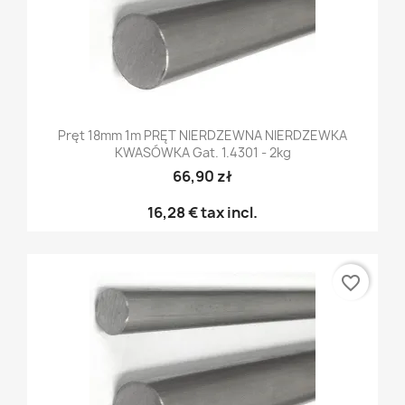
Pręt 18mm 1m PRĘT NIERDZEWNA NIERDZEWKA
KWASÓWKA Gat. 1.4301 - 2kg
66,90 zł
16,28 €
tax incl.
favorite_border