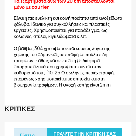
Τα εξαρτήματα άνω των 20 cm αποστέλλονται
μόνο με courier
Είναι η πιο ευέλικτη και κοινή ποιότητα από ανοξείδωτο
χάλυβα. Ιδανικό για συγκολλήσεις και πλαστικές
εργασίες. Χρησιμοποιείται, για παράδειγμα, ως
κολώνες, στύλοι, κιγκλιδώματα κ.λπ.
Ο βαθμός 304 χρησιμοποιείται ευρέως λόγω της
χημικής του αδράνειας σε επαφή με πολλά είδη
τροφίμων, καθώς και σε επαφή με διάφορα
απορρυπαντικά που χρησιμοποιούνται στον
καθαρισμό του , [10126 Ο σωλήνας περιέχει ραφή,
επομένως χρησιμοποιείται με επιτυχία και στη
βιομηχανία τροφίμων. Η ανοχή κοπής είναι 2mm
ΚΡΙΤΙΚΈΣ
ΓΡΆΨΤΕ ΤΗΝ ΚΡΙΤΙΚΉ ΣΑΣ
Γίνετε ο