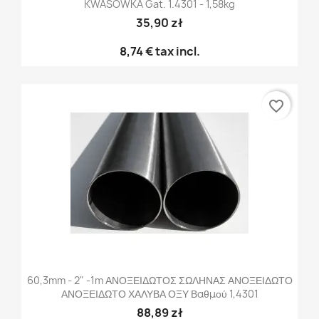
KWASÓWKA Gat. 1.4301 - 1,58kg
35,90 zł
8,74 €
tax incl.
favorite_border
60,3mm - 2" -1m ΑΝΟΞΕΙΔΩΤΟΣ ΣΩΛΗΝΑΣ ΑΝΟΞΕΙΔΩΤΟ
ΑΝΟΞΕΙΔΩΤΟ ΧΑΛΥΒΑ ΟΞΥ Βαθμού 1,4301
88,89 zł