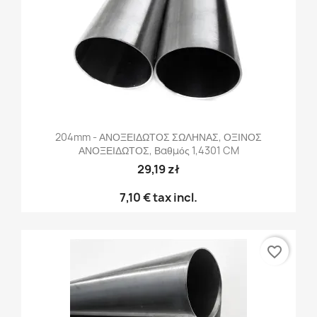
204mm - ΑΝΟΞΕΙΔΩΤΟΣ ΣΩΛΗΝΑΣ, ΟΞΙΝΟΣ
ΑΝΟΞΕΙΔΩΤΟΣ, Βαθμός 1,4301 CM
29,19 zł
7,10 €
tax incl.
favorite_border