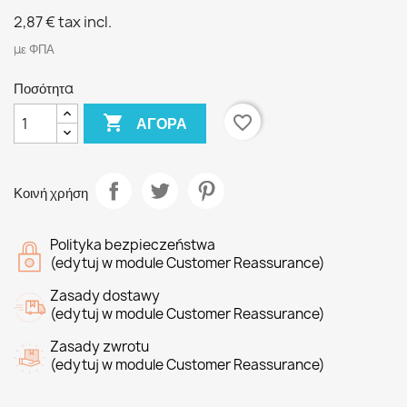
2,87 €
tax incl.
με ΦΠΑ
Ποσότητα

favorite_border
ΑΓΟΡΆ
Κοινή χρήση
Polityka bezpieczeństwa
(edytuj w module Customer Reassurance)
Zasady dostawy
(edytuj w module Customer Reassurance)
Zasady zwrotu
(edytuj w module Customer Reassurance)