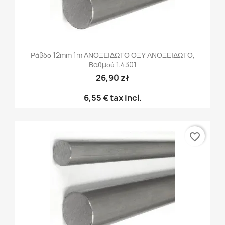
Ράβδο 12mm 1m ΑΝΟΞΕΙΔΩΤΟ ΟΞΥ ΑΝΟΞΕΙΔΩΤΟ,
Βαθμού 1.4301
26,90 zł
6,55 €
tax incl.
favorite_border