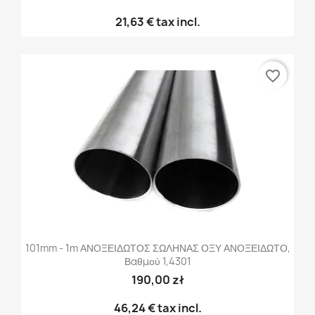
21,63 €
tax incl.
favorite_border
101mm - 1m ΑΝΟΞΕΙΔΩΤΟΣ ΣΩΛΗΝΑΣ ΟΞΥ ΑΝΟΞΕΙΔΩΤΟ,
Βαθμού 1,4301
190,00 zł
46,24 €
tax incl.