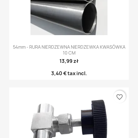
54mm - RURA NIERDZEWNA NIERDZEWKA KWASÓWKA
10 CM
13,99 zł
3,40 €
tax incl.
favorite_border