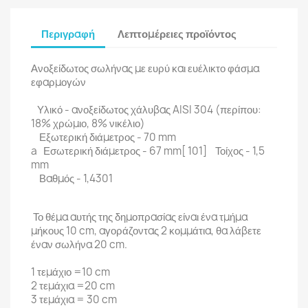
Περιγραφή
Λεπτομέρειες προϊόντος
Ανοξείδωτος σωλήνας με ευρύ και ευέλικτο φάσμα
εφαρμογών
Υλικό - ανοξείδωτος χάλυβας AISI 304 (περίπου:
18% χρώμιο, 8% νικέλιο)
Εξωτερική διάμετρος - 70 mm
a Εσωτερική διάμετρος - 67 mm[ 101] Τοίχος - 1,5
mm
Βαθμός - 1,4301
Το θέμα αυτής της δημοπρασίας είναι ένα τμήμα
μήκους 10 cm, αγοράζοντας 2 κομμάτια, θα λάβετε
έναν σωλήνα 20 cm.
1 τεμάχιο =10 cm
2 τεμάχια =20 cm
3 τεμάχια = 30 cm