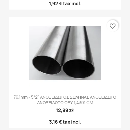
1,92 €
tax incl.
favorite_border
76,1mm - 5/2" ΑΝΟΞΕΙΔΩΤΟΣ ΣΩΛΗΝΑΣ ΑΝΟΞΕΙΔΩΤΟ
ΑΝΟΞΕΙΔΩΤΟ ΟΞΥ 1,4301 CM
12,99 zł
3,16 €
tax incl.