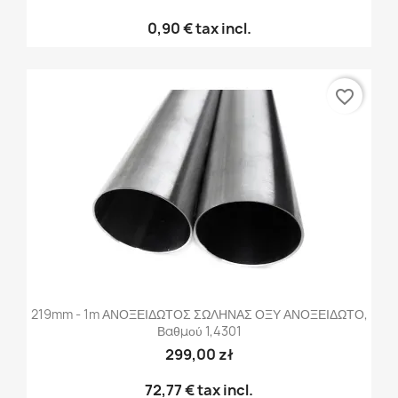
0,90 €
tax incl.
favorite_border
219mm - 1m ΑΝΟΞΕΙΔΩΤΟΣ ΣΩΛΗΝΑΣ ΟΞΥ ΑΝΟΞΕΙΔΩΤΟ,
Βαθμού 1,4301
299,00 zł
72,77 €
tax incl.