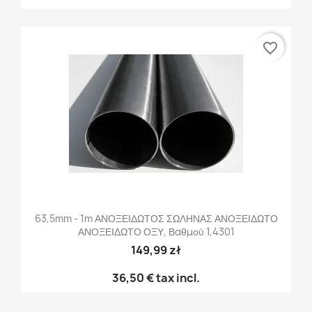
favorite_border
63,5mm - 1m ΑΝΟΞΕΙΔΩΤΟΣ ΣΩΛΗΝΑΣ ΑΝΟΞΕΙΔΩΤΟ
ΑΝΟΞΕΙΔΩΤΟ ΟΞΥ, Βαθμού 1,4301
149,99 zł
36,50 €
tax incl.