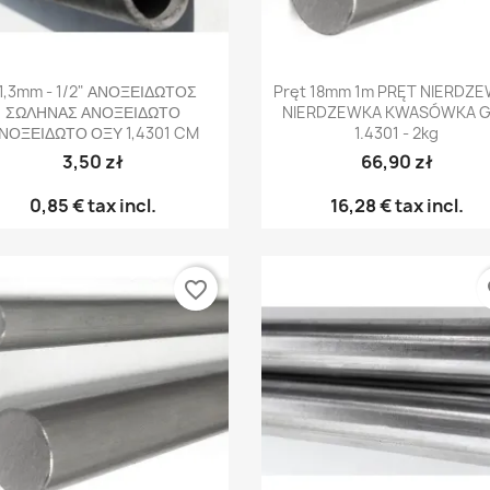
Γρήγορη προβολή
Γρήγορη προβολή


1,3mm - 1/2" ΑΝΟΞΕΙΔΩΤΟΣ
Pręt 18mm 1m PRĘT NIERDZ
ΣΩΛΗΝΑΣ ΑΝΟΞΕΙΔΩΤΟ
NIERDZEWKA KWASÓWKA G
ΝΟΞΕΙΔΩΤΟ ΟΞΥ 1,4301 CM
1.4301 - 2kg
3,50 zł
66,90 zł
0,85 €
tax incl.
16,28 €
tax incl.
favorite_border
fa