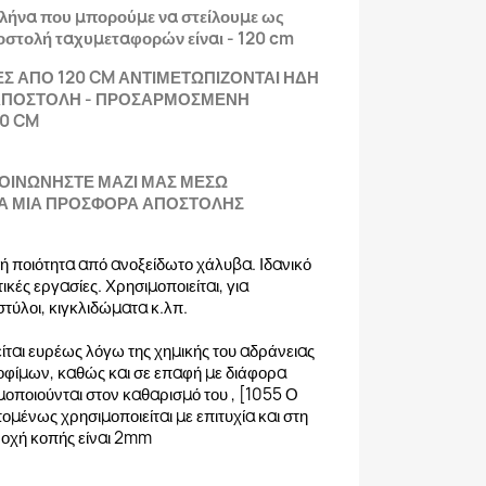
ωλήνα που μπορούμε να στείλουμε ως
οστολή ταχυμεταφορών είναι - 120 cm
Σ ΑΠΟ 120 CM ΑΝΤΙΜΕΤΩΠΙΖΟΝΤΑΙ ΗΔΗ
ΑΠΟΣΤΟΛΗ - ΠΡΟΣΑΡΜΟΣΜΕΝΗ
00 CM
ΚΟΙΝΩΝΗΣΤΕ ΜΑΖΙ ΜΑΣ ΜΕΣΩ
ΙΑ ΜΙΑ ΠΡΟΣΦΟΡΑ ΑΠΟΣΤΟΛΗΣ
οινή ποιότητα από ανοξείδωτο χάλυβα. Ιδανικό
ικές εργασίες. Χρησιμοποιείται, για
τύλοι, κιγκλιδώματα κ.λπ.
ται ευρέως λόγω της χημικής του αδράνειας
οφίμων, καθώς και σε επαφή με διάφορα
οποιούνται στον καθαρισμό του , [1055 Ο
ομένως χρησιμοποιείται με επιτυχία και στη
νοχή κοπής είναι 2mm