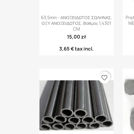
Γρήγορη προβολή

63,5mm - ΑΝΟΞΕΙΔΩΤΟΣ ΣΩΛΗΝΑΣ,
Prę
ΟΞΥ ΑΝΟΞΕΙΔΩΤΟΣ, Βαθμός 1,4301
NI
CM
15,00 zł
3,65 €
tax incl.
favorite_border