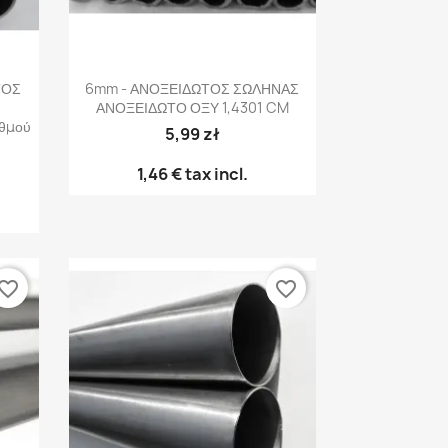
Γρήγορη προβολή

ΤΟΣ
6mm - ΑΝΟΞΕΙΔΩΤΟΣ ΣΩΛΗΝΑΣ
ΑΝΟΞΕΙΔΩΤΟ ΟΞΥ 1,4301 CM
θμού
5,99 zł
1,46 €
tax incl.
vorite_border
favorite_border