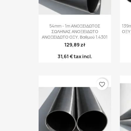
Γρήγορη προβολή

54mm - 1m ΑΝΟΞΕΙΔΩΤΟΣ
139
ΣΩΛΗΝΑΣ ΑΝΟΞΕΙΔΩΤΟ
ΟΞΥ 
ΑΝΟΞΕΙΔΩΤΟ ΟΞΥ, Βαθμού 1.4301
129,89 zł
31,61 €
tax incl.
favorite_border