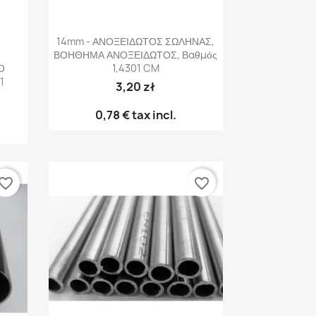
Γρήγορη προβολή

14mm - ΑΝΟΞΕΙΔΩΤΟΣ ΣΩΛΗΝΑΣ,
ΒΟΗΘΗΜΑ ΑΝΟΞΕΙΔΩΤΟΣ, Βαθμός
Ο
1,4301 CM
1
3,20 zł
0,78 €
tax incl.
vorite_border
favorite_border