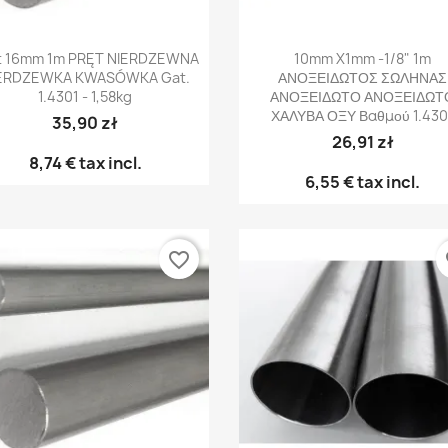
Γρήγορη προβολή
Γρήγορη προβολή


t 16mm 1m PRĘT NIERDZEWNA
10mm X1mm -1/8" 1m
ERDZEWKA KWASÓWKA Gat.
ΑΝΟΞΕΙΔΩΤΟΣ ΣΩΛΗΝΑΣ
1.4301 - 1,58kg
ΑΝΟΞΕΙΔΩΤΟ ΑΝΟΞΕΙΔΩΤ
ΧΑΛΥΒΑ ΟΞΥ Βαθμού 1.430
35,90 zł
26,91 zł
8,74 €
tax incl.
6,55 €
tax incl.
favorite_border
fa