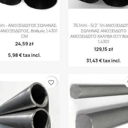
Γρήγορη προβολή
Γρήγορη προβολή


mm - ΑΝΟΞΕΙΔΩΤΟΣ ΣΩΛΗΝΑΣ,
76,1mm - 5/2" 1m ΑΝΟΞΕΙΔΩ
ΑΝΟΞΕΙΔΩΤΟΣ, Βαθμός 1,4301
ΣΩΛΗΝΑΣ ΑΝΟΞΕΙΔΩΤΟ
CM
ΑΝΟΞΕΙΔΩΤΟ ΧΑΛΥΒΑ ΟΞΥ Βα
1,4301
24,59 zł
129,15 zł
5,98 €
tax incl.
31,43 €
tax incl.
favorite_border
fa