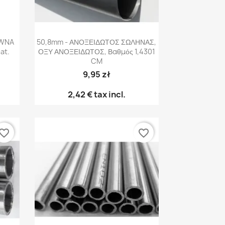
Γρήγορη προβολή

EWNA
50,8mm - ΑΝΟΞΕΙΔΩΤΟΣ ΣΩΛΗΝΑΣ,
at.
ΟΞΥ ΑΝΟΞΕΙΔΩΤΟΣ, Βαθμός 1,4301
CM
9,95 zł
2,42 €
tax incl.
vorite_border
favorite_border