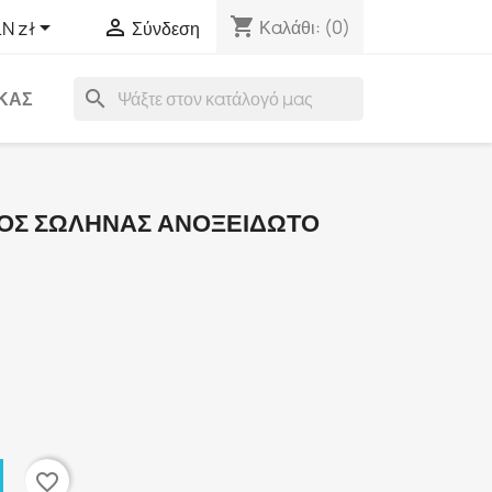
shopping_cart


Καλάθι:
(0)
N zł
Σύνδεση
search
ΑΚΑΣ
ΟΣ ΣΩΛΗΝΑΣ ΑΝΟΞΕΙΔΩΤΟ
favorite_border