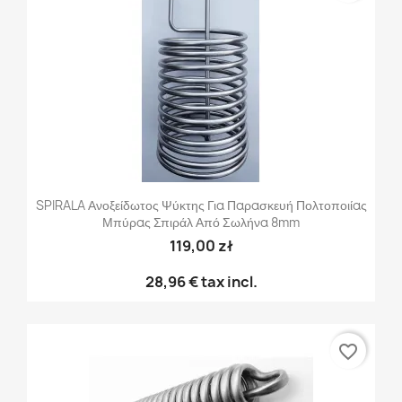
SPIRALA Ανοξείδωτος Ψύκτης Για Παρασκευή Πολτοποιίας
Μπύρας Σπιράλ Από Σωλήνα 8mm
119,00 zł
28,96 €
tax incl.
favorite_border