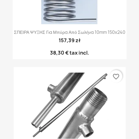
ΣΠΕΙΡΑ ΨΥΞΗΣ Για Μπύρα Από Σωλήνα 10mm 150x240
157,39 zł
38,30 €
tax incl.
favorite_border