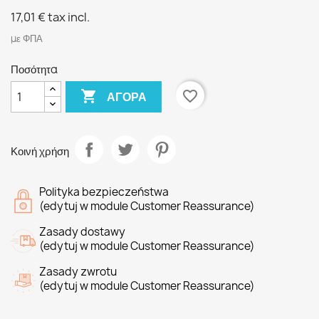
17,01 €
tax incl.
με ΦΠΑ
Ποσότητα

favorite_border
ΑΓΟΡΆ
Κοινή χρήση
Polityka bezpieczeństwa
(edytuj w module Customer Reassurance)
Zasady dostawy
(edytuj w module Customer Reassurance)
Zasady zwrotu
(edytuj w module Customer Reassurance)