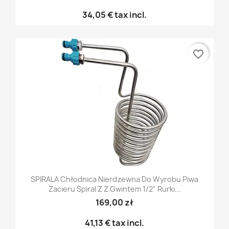
34,05 €
tax incl.
favorite_border
SPIRALA Chłodnica Nierdzewna Do Wyrobu Piwa
Zacieru Spiral Z Z Gwintem 1/2" Rurki...
169,00 zł
41,13 €
tax incl.