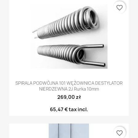
favorite_border
SPIRALA PODWÓJNA 101 WĘŻOWNICA DESTYLATOR
NIERDZEWNA 2J Rurka 10mm
269,00 zł
65,47 €
tax incl.
favorite_border