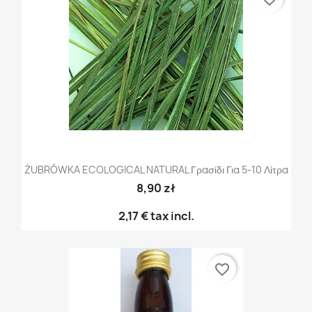
ŻUBRÓWKA ECOLOGICAL NATURAL Γρασίδι Για 5-10 Λίτρα
8,90 zł
2,17 €
tax incl.
favorite_border