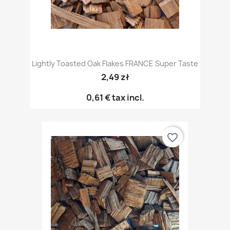
Lightly Toasted Oak Flakes FRANCE Super Taste
2,49 zł
0,61 €
tax incl.
favorite_border