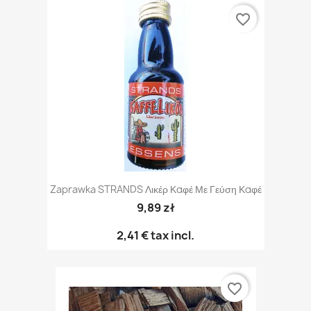
favorite_border
Zaprawka STRANDS Λικέρ Καφέ Με Γεύση Καφέ
9,89 zł
2,41 €
tax incl.
favorite_border