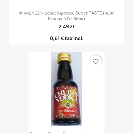
ΨΗΜΕΝΕΣ Νιφάδες Κερασιού Super TASTE Γεύση
Κερασιού Για Βότκα
2,49 zł
0,61 €
tax incl.
favorite_border