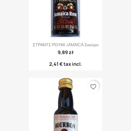
ΣΤΡΑΝΤΣ ΡΟΥΜΙ JAMAICA Σκούρο
9,89 zł
2,41 €
tax incl.
favorite_border