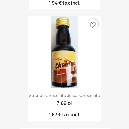
1,94 €
tax incl.
favorite_border
Strands Chocolate Juice, Chocolate
7,69 zł
1,87 €
tax incl.