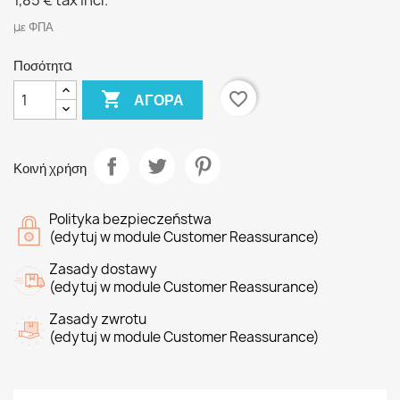
1,85 €
tax incl.
με ΦΠΑ
Ποσότητα

favorite_border
ΑΓΟΡΆ
Κοινή χρήση
Polityka bezpieczeństwa
(edytuj w module Customer Reassurance)
Zasady dostawy
(edytuj w module Customer Reassurance)
Zasady zwrotu
(edytuj w module Customer Reassurance)