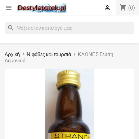
shopping_cart


(0)
search
Αρχική
Νιφάδες και τουρσιά
ΚΛΩΝΕΣ Γεύση
Λεμονιού