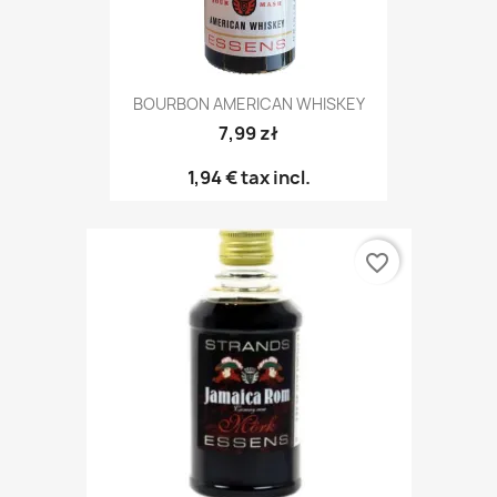
BOURBON AMERICAN WHISKEY
7,99 zł
1,94 €
tax incl.
favorite_border