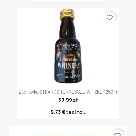
favorite_border
Zaprawka STRANDS TENNESSEE WHISKEY 250ml
39,99 zł
9,73 €
tax incl.
favorite_border