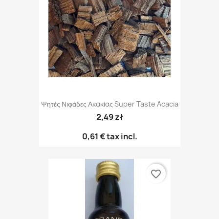
Ψητές Νιφάδες Ακακίας Super Taste Acacia
2,49 zł
0,61 €
tax incl.
favorite_border