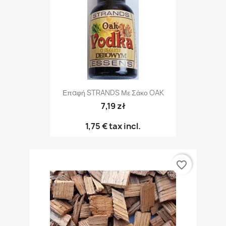
Επαφή STRANDS Με Σάκο OAK
7,19 zł
1,75 €
tax incl.
favorite_border