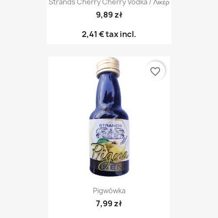
Strands Cherry Cherry Vodka / Λικέρ
9,89 zł
2,41 €
tax incl.
favorite_border
Pigwówka
7,99 zł