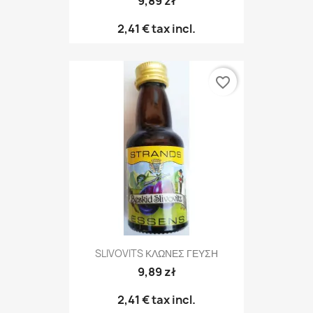
9,89 zł
2,41 €
tax incl.
favorite_border
SLIVOVITS ΚΛΩΝΕΣ ΓΕΥΣΗ
9,89 zł
2,41 €
tax incl.