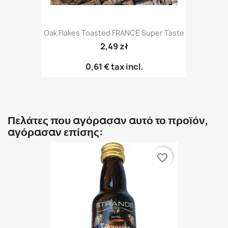
Oak Flakes Toasted FRANCE Super Taste
2,49 zł
0,61 €
tax incl.
Πελάτες που αγόρασαν αυτό το προϊόν,
αγόρασαν επίσης:
favorite_border