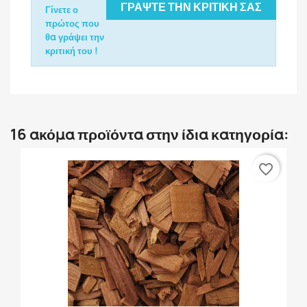
ΓΡΆΨΤΕ ΤΗΝ ΚΡΙΤΙΚΉ ΣΑΣ
Γίνετε ο
πρώτος που
θα γράψει την
κριτική του !
16 ακόμα προϊόντα στην ίδια κατηγορία:
favorite_border