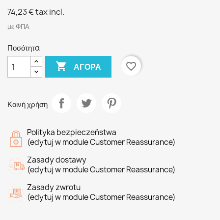
74,23 €
tax incl.
με ΦΠΑ
Ποσότητα

favorite_border
ΑΓΟΡΆ
Κοινή χρήση
Polityka bezpieczeństwa
(edytuj w module Customer Reassurance)
Zasady dostawy
(edytuj w module Customer Reassurance)
Zasady zwrotu
(edytuj w module Customer Reassurance)