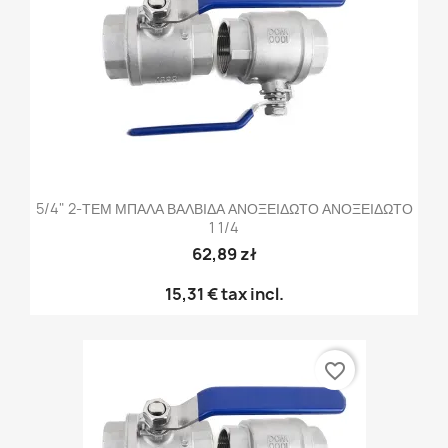
5/4" 2-ΤΕΜ ΜΠΑΛΑ ΒΑΛΒΙΔΑ ΑΝΟΞΕΙΔΩΤΟ ΑΝΟΞΕΙΔΩΤΟ
1 1/4
62,89 zł
15,31 €
tax incl.
favorite_border