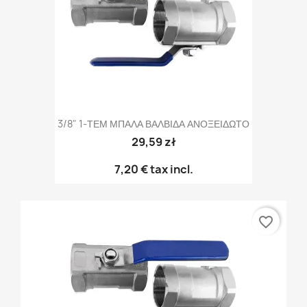
3/8" 1-ΤΕΜ ΜΠΑΛΑ ΒΑΛΒΙΔΑ ΑΝΟΞΕΙΔΩΤΟ
29,59 zł
7,20 €
tax incl.
favorite_border