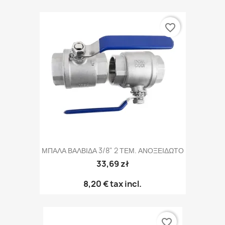
favorite_border
ΜΠΑΛΑ ΒΑΛΒΙΔΑ 3/8" 2 ΤΕΜ. ΑΝΟΞΕΙΔΩΤΟ
33,69 zł
8,20 €
tax incl.
favorite_border