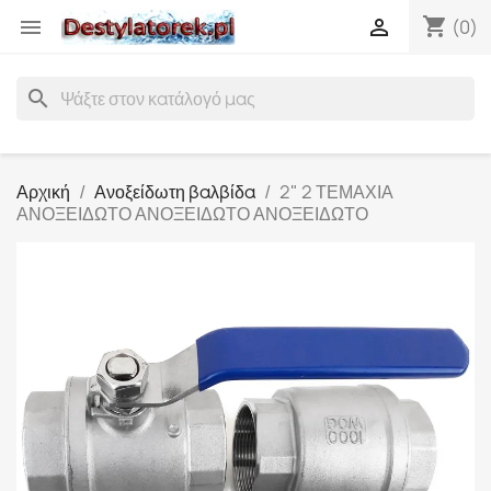
shopping_cart


(0)
search
Αρχική
Ανοξείδωτη βαλβίδα
2" 2 ΤΕΜΑΧΙΑ
ΑΝΟΞΕΙΔΩΤΟ ΑΝΟΞΕΙΔΩΤΟ ΑΝΟΞΕΙΔΩΤΟ