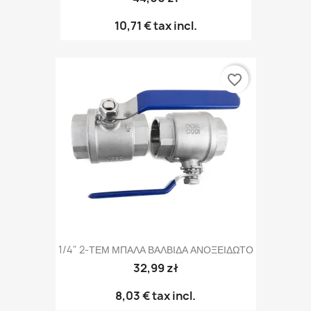
10,71 €
tax incl.
favorite_border
1/4" 2-ΤΕΜ ΜΠΑΛΑ ΒΑΛΒΙΔΑ ΑΝΟΞΕΙΔΩΤΟ
32,99 zł
8,03 €
tax incl.