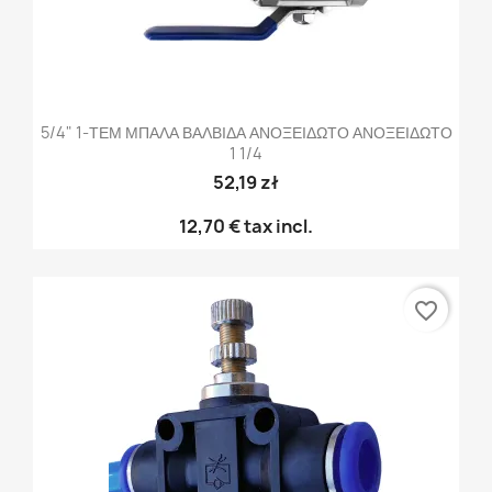
5/4" 1-ΤΕΜ ΜΠΑΛΑ ΒΑΛΒΙΔΑ ΑΝΟΞΕΙΔΩΤΟ ΑΝΟΞΕΙΔΩΤΟ
1 1/4
52,19 zł
12,70 €
tax incl.
favorite_border