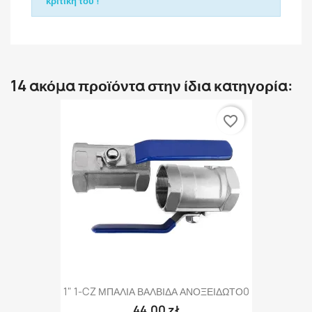
κριτική του !
14 ακόμα προϊόντα στην ίδια κατηγορία:
favorite_border
1" 1-CZ ΜΠΑΛΙΑ ΒΑΛΒΙΔΑ ΑΝΟΞΕΙΔΩΤΟ0
44,00 zł