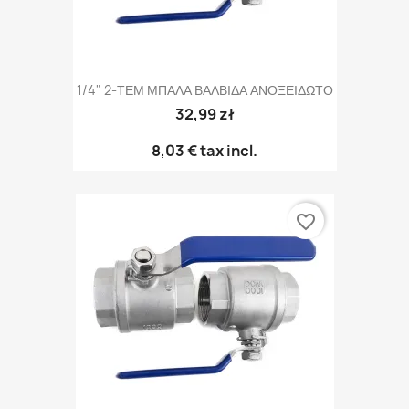
1/4" 2-ΤΕΜ ΜΠΑΛΑ ΒΑΛΒΙΔΑ ΑΝΟΞΕΙΔΩΤΟ
32,99 zł
8,03 €
tax incl.
favorite_border