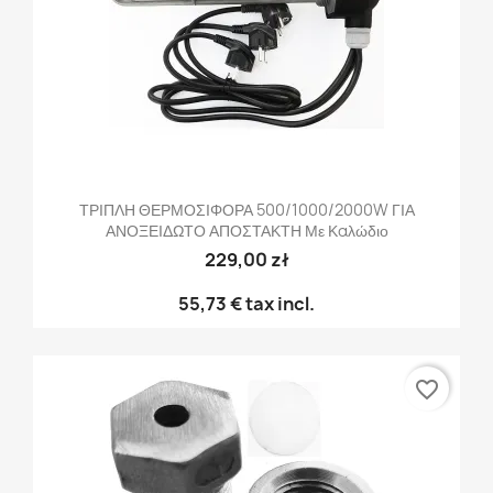
ΤΡΙΠΛΗ ΘΕΡΜΟΣΙΦΟΡΑ 500/1000/2000W ΓΙΑ
ΑΝΟΞΕΙΔΩΤΟ ΑΠΟΣΤΑΚΤΗ Με Καλώδιο
229,00 zł
55,73 €
tax incl.
favorite_border