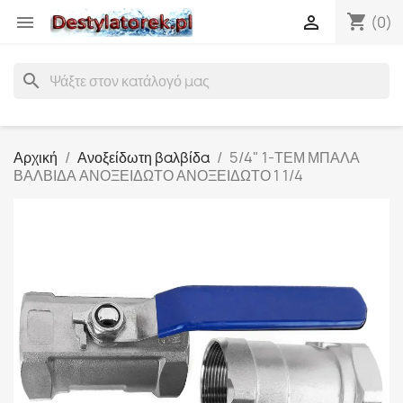
shopping_cart


(0)
search
Αρχική
Ανοξείδωτη βαλβίδα
5/4" 1-ΤΕΜ ΜΠΑΛΑ
ΒΑΛΒΙΔΑ ΑΝΟΞΕΙΔΩΤΟ ΑΝΟΞΕΙΔΩΤΟ 1 1/4