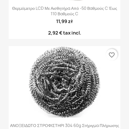
Θερμόμετρο LCD Με Αισθητήρα Από -50 Βαθμούς C Έως
110 Βαθμούς C
11,99 zł
2,92 €
tax incl.
favorite_border
ΑΝΟΞΕΙΔΩΤΟ ΣΤΡΟΦΙΣΤΗΡΙ 304 60g Στήριγμα Πλήρωσης