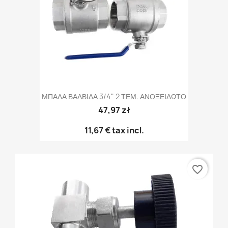
ΜΠΑΛΑ ΒΑΛΒΙΔΑ 3/4" 2 ΤΕΜ. ΑΝΟΞΕΙΔΩΤΟ
47,97 zł
11,67 €
tax incl.
favorite_border