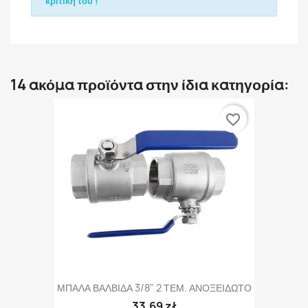
κριτική του !
14 ακόμα προϊόντα στην ίδια κατηγορία:
favorite_border
ΜΠΑΛΑ ΒΑΛΒΙΔΑ 3/8" 2 ΤΕΜ. ΑΝΟΞΕΙΔΩΤΟ
33,69 zł