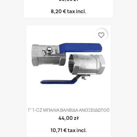
8,20 €
tax incl.
favorite_border
1" 1-CZ ΜΠΑΛΙΑ ΒΑΛΒΙΔΑ ΑΝΟΞΕΙΔΩΤΟ0
44,00 zł
10,71 €
tax incl.