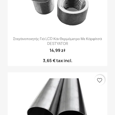
Στεγανοποιητής Για LCD Και Θερμόμετρο Με Καρφίτσα
DESTYATOR
14,99 zł
3,65 €
tax incl.
favorite_border