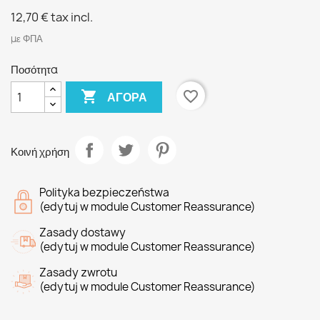
12,70 €
tax incl.
με ΦΠΑ
Ποσότητα

favorite_border
ΑΓΟΡΆ
Κοινή χρήση
Polityka bezpieczeństwa
(edytuj w module Customer Reassurance)
Zasady dostawy
(edytuj w module Customer Reassurance)
Zasady zwrotu
(edytuj w module Customer Reassurance)