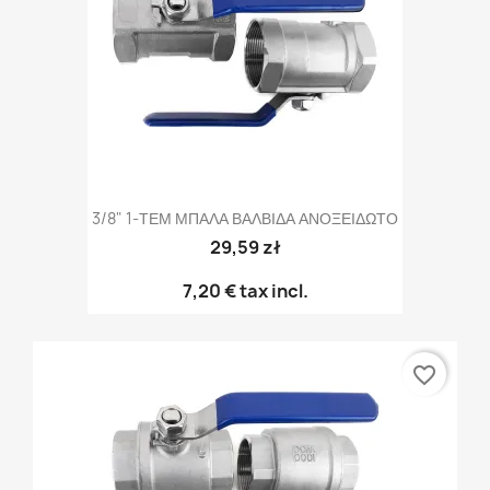
3/8" 1-ΤΕΜ ΜΠΑΛΑ ΒΑΛΒΙΔΑ ΑΝΟΞΕΙΔΩΤΟ
29,59 zł
7,20 €
tax incl.
favorite_border