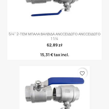
5/4" 2-ΤΕΜ ΜΠΑΛΑ ΒΑΛΒΙΔΑ ΑΝΟΞΕΙΔΩΤΟ ΑΝΟΞΕΙΔΩΤΟ
1 1/4
62,89 zł
15,31 €
tax incl.
favorite_border