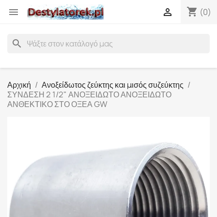
shopping_cart


(0)
search
Αρχική
Ανοξείδωτος ζεύκτης και μισός συζεύκτης
ΣΥΝΔΕΣΗ 2 1/2" ΑΝΟΞΕΙΔΩΤΟ ΑΝΟΞΕΙΔΩΤΟ
ΑΝΘΕΚΤΙΚΟ ΣΤΟ ΟΞΕΑ GW