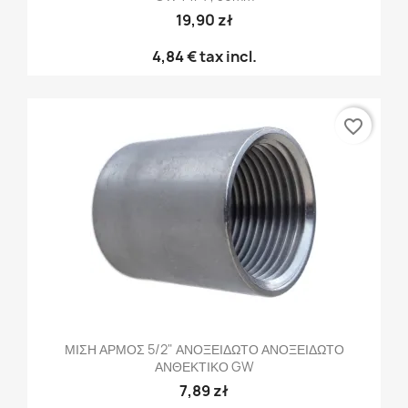
19,90 zł
4,84 €
tax incl.
favorite_border
ΜΙΣΗ ΑΡΜΟΣ 5/2" ΑΝΟΞΕΙΔΩΤΟ ΑΝΟΞΕΙΔΩΤΟ
ΑΝΘΕΚΤΙΚΟ GW
7,89 zł