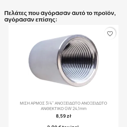
Πελάτες που αγόρασαν αυτό το προϊόν,
αγόρασαν επίσης:
favorite_border
ΜΙΣΗ ΑΡΜΟΣ 3/4" ΑΝΟΞΕΙΔΩΤΟ ΑΝΟΞΕΙΔΩΤΟ
ΑΝΘΕΚΤΙΚΟ GW 24,1mm
8,59 zł