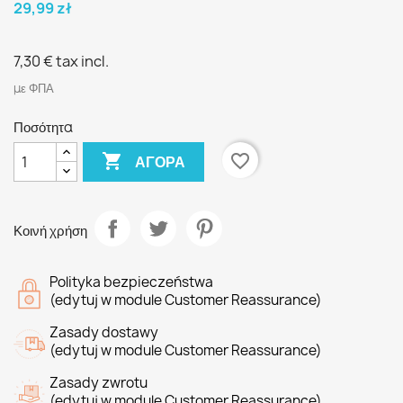
29,99 zł
7,30 €
tax incl.
με ΦΠΑ
Ποσότητα

favorite_border
ΑΓΟΡΆ
Κοινή χρήση
Polityka bezpieczeństwa
(edytuj w module Customer Reassurance)
Zasady dostawy
(edytuj w module Customer Reassurance)
Zasady zwrotu
(edytuj w module Customer Reassurance)