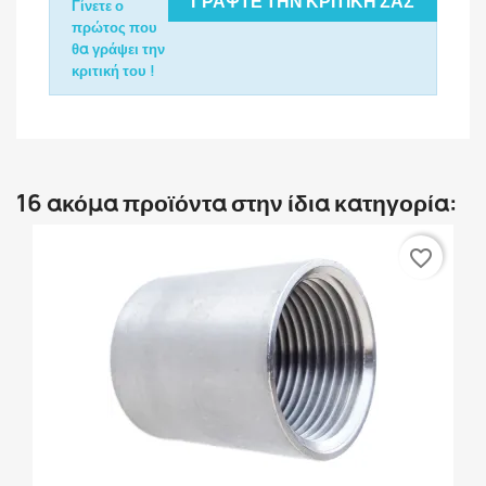
ΓΡΆΨΤΕ ΤΗΝ ΚΡΙΤΙΚΉ ΣΑΣ
Γίνετε ο
πρώτος που
θα γράψει την
κριτική του !
16 ακόμα προϊόντα στην ίδια κατηγορία:
favorite_border