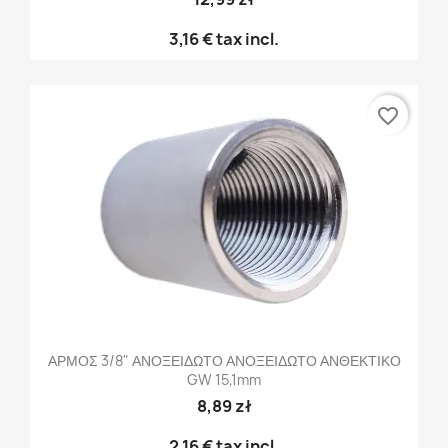
3,16 €
tax incl.
favorite_border
ΑΡΜΟΣ 3/8" ΑΝΟΞΕΙΔΩΤΟ ΑΝΟΞΕΙΔΩΤΟ ΑΝΘΕΚΤΙΚΟ
GW 15,1mm
8,89 zł
2,16 €
tax incl.