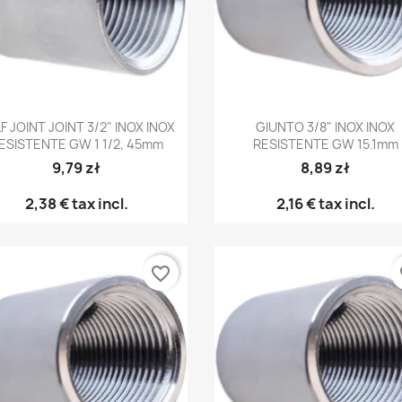
Anteprima
Anteprima


F JOINT JOINT 3/2" INOX INOX
GIUNTO 3/8" INOX INOX
ESISTENTE GW 1 1/2, 45mm
RESISTENTE GW 15.1mm
9,79 zł
8,89 zł
2,38 €
tax incl.
2,16 €
tax incl.
favorite_border
fa