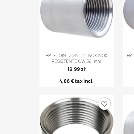
Anteprima

HALF JOINT JOINT 2" INOX INOX
HAL
RESISTENTE GW 56.1mm
19,99 zł
4,86 €
tax incl.
favorite_border