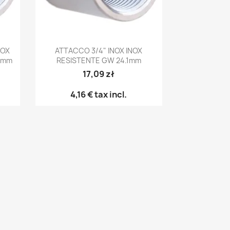
Anteprima

NOX
ATTACCO 3/4" INOX INOX
14mm
RESISTENTE GW 24.1mm
17,09 zł
4,16 €
tax incl.