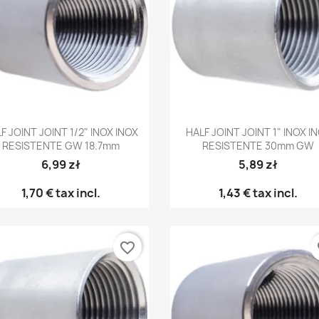
Anteprima
Anteprima


F JOINT JOINT 1/2" INOX INOX
HALF JOINT JOINT 1" INOX I
RESISTENTE GW 18.7mm
RESISTENTE 30mm GW
6,99 zł
5,89 zł
1,70 €
tax incl.
1,43 €
tax incl.
favorite_border
fa