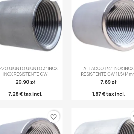
Anteprima
Anteprima


ZZO GIUNTO GIUNTO 3" INOX
ATTACCO 1/4" INOX INOX
INOX RESISTENTE GW
RESISTENTE GW 11.5/14m
29,90 zł
7,69 zł
7,28 €
tax incl.
1,87 €
tax incl.
favorite_border
fa