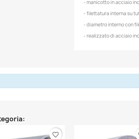
- manicotto in acciaio inox
- filettatura interna su t
- diametro interno con fi
- realizzato di acciaio i
ategoria:
favorite_border
fa