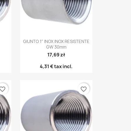
Anteprima

GIUNTO 1" INOX INOX RESISTENTE
GW 30mm
17,69 zł
4,31 €
tax incl.
vorite_border
favorite_border