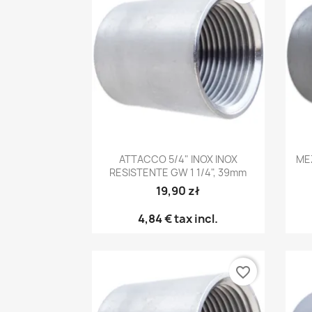
Anteprima

ATTACCO 5/4" INOX INOX
ME
RESISTENTE GW 1 1/4", 39mm
19,90 zł
4,84 €
tax incl.
favorite_border