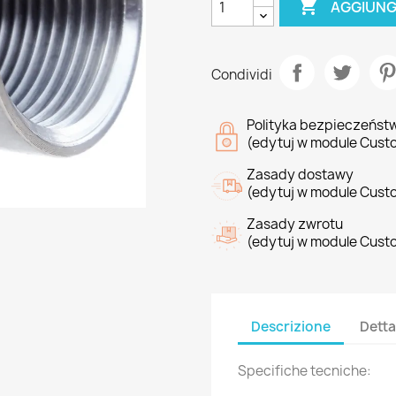

AGGIUNG
Condividi
Polityka bezpieczeńst
(edytuj w module Cust
Zasady dostawy
(edytuj w module Cust
Zasady zwrotu
(edytuj w module Cust
Descrizione
Detta
Specifiche tecniche: