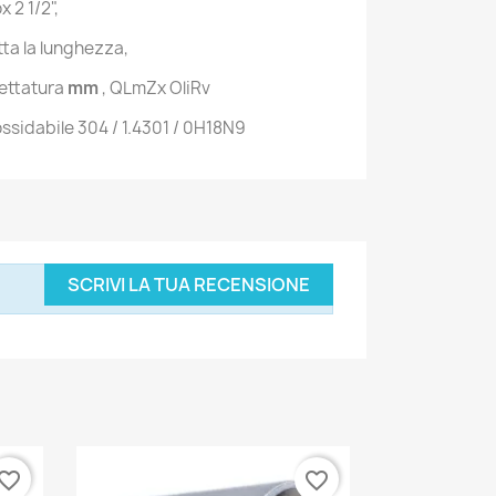
 2 1/2",
utta la lunghezza,
lettatura
mm
, QLmZx OliRv
nossidabile 304 / 1.4301 / 0H18N9
SCRIVI LA TUA RECENSIONE
vorite_border
favorite_border