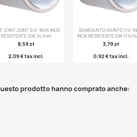
Anteprima
Anteprima


F JOINT JOINT 3/4" INOX INOX
SEMIGIUNTO GIUNTO 1/4" I
RESISTENTE GW 24.1mm
INOX RESISTENTE GW 11.5/
8,59 zł
3,79 zł
2,09 €
tax incl.
0,92 €
tax incl.
o questo prodotto hanno comprato anche: