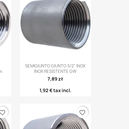
Anteprima

SEMIGIUNTO GIUNTO 5/2" INOX
m
INOX RESISTENTE GW
7,89 zł
1,92 €
tax incl.
vorite_border
favorite_border