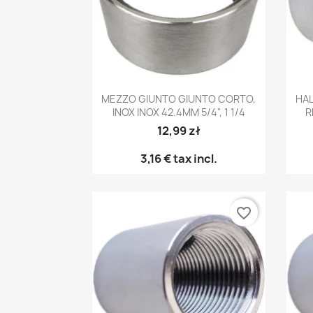
Anteprima

MEZZO GIUNTO GIUNTO CORTO,
HAL
INOX INOX 42.4MM 5/4", 1 1/4
R
12,99 zł
3,16 €
tax incl.
favorite_border