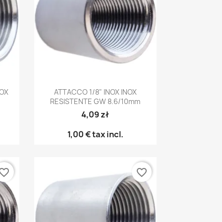
Anteprima

NOX
ATTACCO 1/8" INOX INOX
RESISTENTE GW 8.6/10mm
4,09 zł
1,00 €
tax incl.
vorite_border
favorite_border