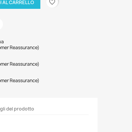
favorite_border
I AL CARRELLO
wa
omer Reassurance)
omer Reassurance)
omer Reassurance)
gli del prodotto