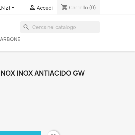
shopping_cart


Carrello
(0)
LN zł
Accedi
search
 CARBONE
INOX INOX ANTIACIDO GW