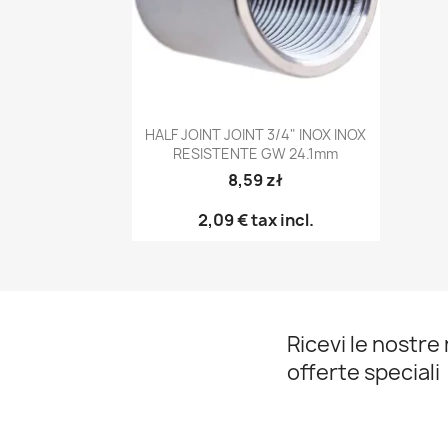
Anteprima

HALF JOINT JOINT 3/4" INOX INOX
RESISTENTE GW 24.1mm
8,59 zł
2,09 €
tax incl.
Ricevi le nostre 
offerte speciali