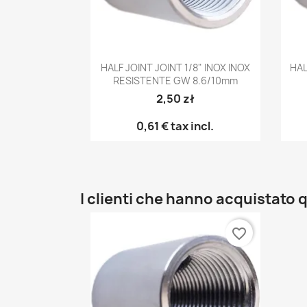
Anteprima

HALF JOINT JOINT 1/8" INOX INOX
HAL
RESISTENTE GW 8.6/10mm
2,50 zł
0,61 €
tax incl.
I clienti che hanno acquistat
favorite_border