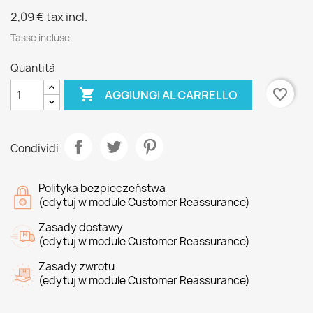
2,09 €
tax incl.
Tasse incluse
Quantità

favorite_border
AGGIUNGI AL CARRELLO
Condividi
Polityka bezpieczeństwa
(edytuj w module Customer Reassurance)
Zasady dostawy
(edytuj w module Customer Reassurance)
Zasady zwrotu
(edytuj w module Customer Reassurance)