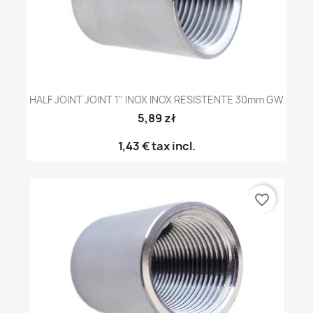
HALF JOINT JOINT 1" INOX INOX RESISTENTE 30mm GW
5,89 zł
1,43 €
tax incl.
favorite_border