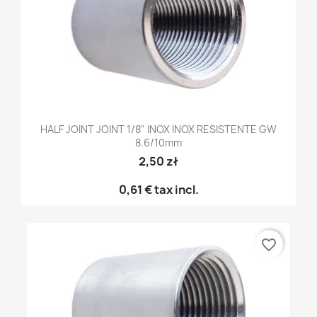
HALF JOINT JOINT 1/8" INOX INOX RESISTENTE GW
8.6/10mm
2,50 zł
0,61 €
tax incl.
favorite_border