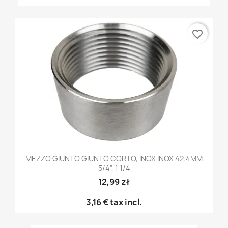
favorite_border
MEZZO GIUNTO GIUNTO CORTO, INOX INOX 42.4MM
5/4", 1 1/4
12,99 zł
3,16 €
tax incl.