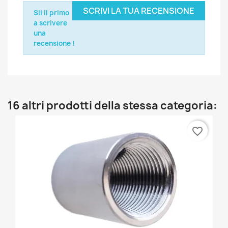
SCRIVI LA TUA RECENSIONE
Sii il primo
a scrivere
una
recensione !
16 altri prodotti della stessa categoria:
favorite_border