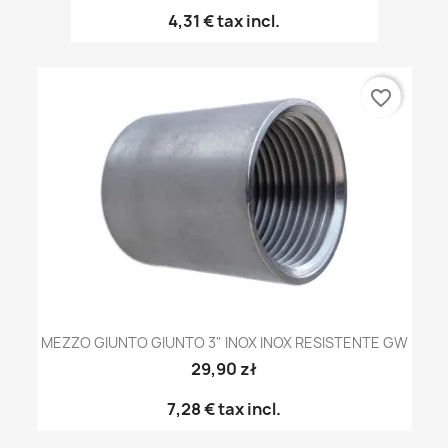
4,31 €
tax incl.
favorite_border
MEZZO GIUNTO GIUNTO 3" INOX INOX RESISTENTE GW
29,90 zł
7,28 €
tax incl.