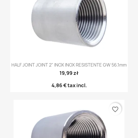
HALF JOINT JOINT 2" INOX INOX RESISTENTE GW 56.1mm
19,99 zł
4,86 €
tax incl.
favorite_border