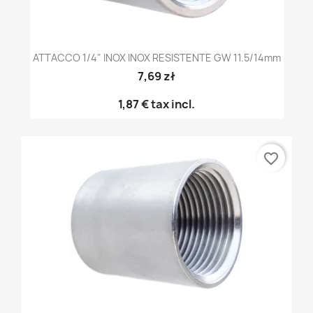
ATTACCO 1/4" INOX INOX RESISTENTE GW 11.5/14mm
7,69 zł
1,87 €
tax incl.
favorite_border