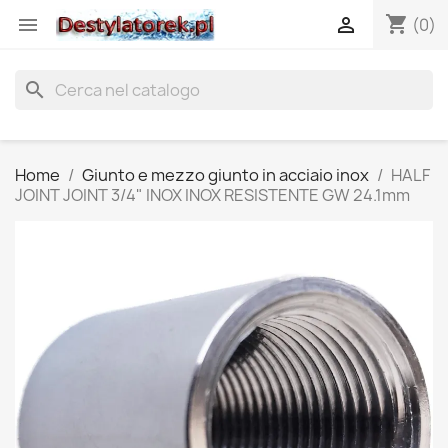
shopping_cart


(0)
search
Home
Giunto e mezzo giunto in acciaio inox
HALF
JOINT JOINT 3/4" INOX INOX RESISTENTE GW 24.1mm