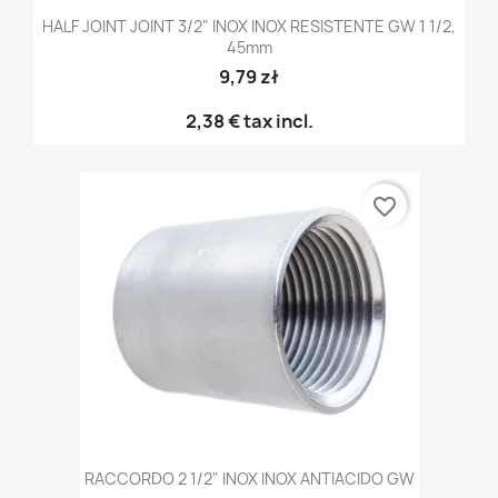
HALF JOINT JOINT 3/2" INOX INOX RESISTENTE GW 1 1/2,
45mm
9,79 zł
2,38 €
tax incl.
favorite_border
RACCORDO 2 1/2" INOX INOX ANTIACIDO GW