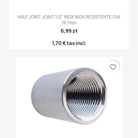
HALF JOINT JOINT 1/2" INOX INOX RESISTENTE GW
18.7mm
6,99 zł
1,70 €
tax incl.
favorite_border