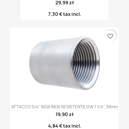
29,99 zł
7,30 €
tax incl.
favorite_border
ATTACCO 5/4" INOX INOX RESISTENTE GW 1 1/4", 39mm
19,90 zł
4,84 €
tax incl.