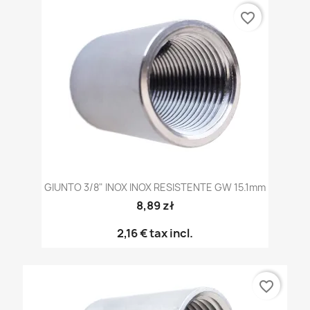
favorite_border
GIUNTO 3/8" INOX INOX RESISTENTE GW 15.1mm
8,89 zł
2,16 €
tax incl.
favorite_border