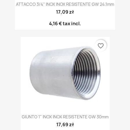
ATTACCO 3/4" INOX INOX RESISTENTE GW 24.1mm
17,09 zł
4,16 €
tax incl.
favorite_border
GIUNTO 1" INOX INOX RESISTENTE GW 30mm
17,69 zł