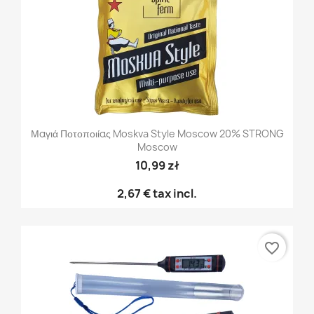
Μαγιά Ποτοποιίας Moskva Style Moscow 20% STRONG
Moscow
10,99 zł
2,67 €
tax incl.
favorite_border