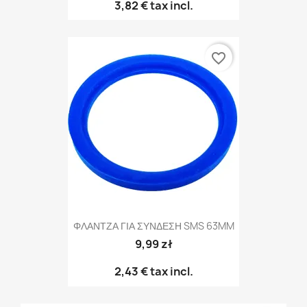
3,82 €
tax incl.
favorite_border
ΦΛΑΝΤΖΑ ΓΙΑ ΣΥΝΔΕΣΗ SMS 63MM
9,99 zł
2,43 €
tax incl.