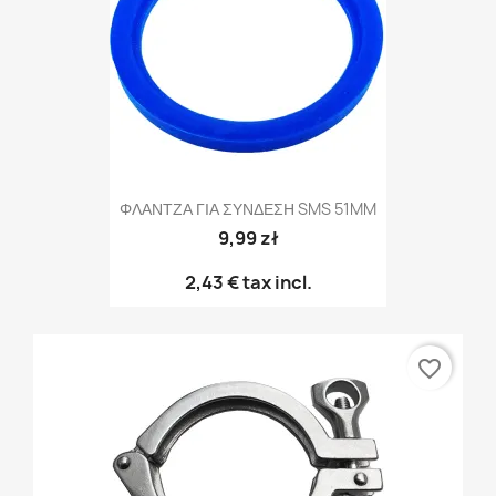
ΦΛΑΝΤΖΑ ΓΙΑ ΣΥΝΔΕΣΗ SMS 51MM
9,99 zł
2,43 €
tax incl.
favorite_border