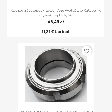
Κωνικός Σύνδεσμος - Ένωση Από Ανοξείδωτο Χάλυβα Για
Συγκόλληση 1 1/4, 5/4
46,49 zł
11,31 €
tax incl.
favorite_border