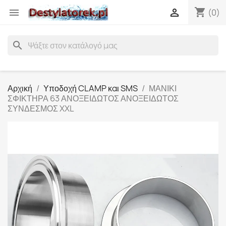
shopping_cart


(0)
search
Αρχική
Υποδοχή CLAMP και SMS
ΜΑΝΙΚΙ
ΣΦΙΚΤΗΡΑ 63 ΑΝΟΞΕΙΔΩΤΟΣ ΑΝΟΞΕΙΔΩΤΟΣ
ΣΥΝΔΕΣΜΟΣ XXL