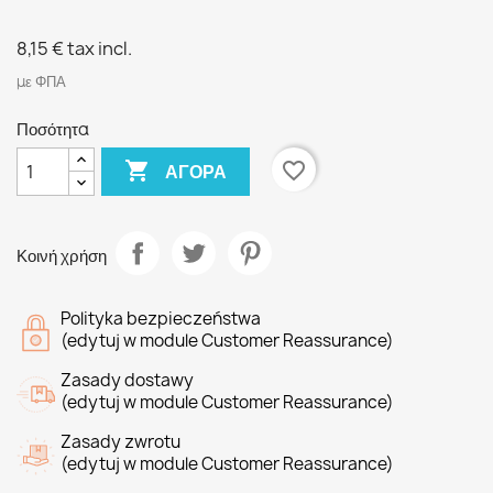
8,15 €
tax incl.
με ΦΠΑ
Ποσότητα

favorite_border
ΑΓΟΡΆ
Κοινή χρήση
Polityka bezpieczeństwa
(edytuj w module Customer Reassurance)
Zasady dostawy
(edytuj w module Customer Reassurance)
Zasady zwrotu
(edytuj w module Customer Reassurance)