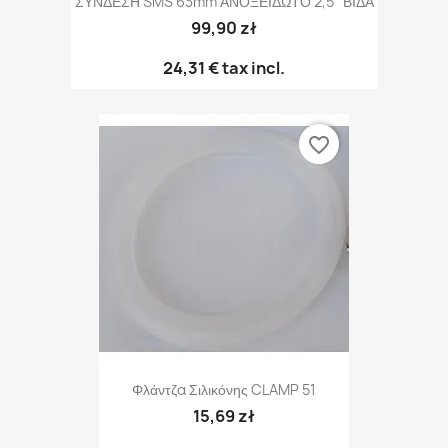
ΣΥΝΔΕΣΗ SMS 63mm ΑΝΟΞΕΙΔΩΤΟ 2,5" ΒΙΔΑ
99,90 zł
24,31 €
tax incl.
favorite_border
Φλάντζα Σιλικόνης CLAMP 51
15,69 zł