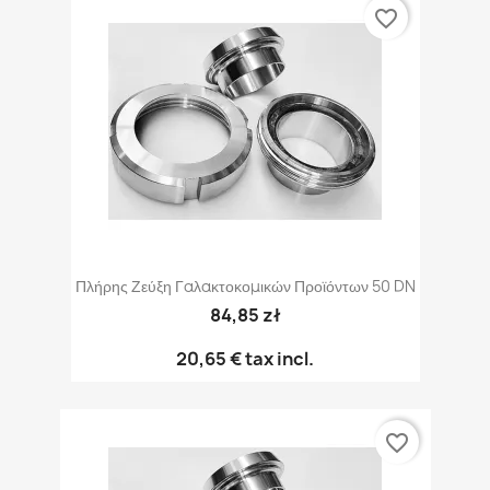
favorite_border
Πλήρης Ζεύξη Γαλακτοκομικών Προϊόντων 50 DN
84,85 zł
20,65 €
tax incl.
favorite_border