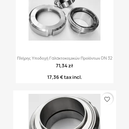
Πλήρης Υποδοχή Γαλακτοκομικών Προϊόντων DN 32
71,34 zł
17,36 €
tax incl.
favorite_border