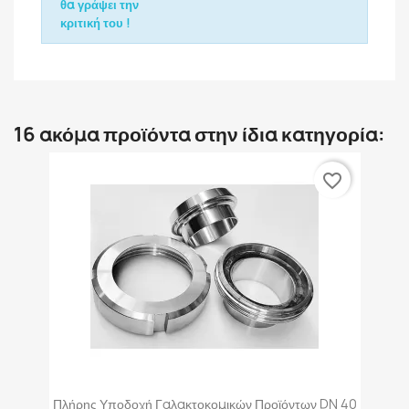
θα γράψει την
κριτική του !
16 ακόμα προϊόντα στην ίδια κατηγορία:
favorite_border
Πλήρης Υποδοχή Γαλακτοκομικών Προϊόντων DN 40