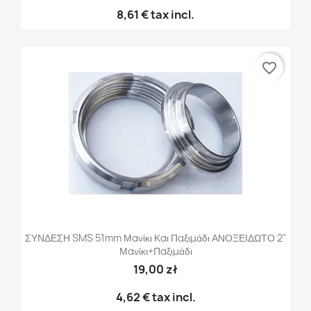
8,61 €
tax incl.
favorite_border
ΣΥΝΔΕΣΗ SMS 51mm Μανίκι Και Παξιμάδι ΑΝΟΞΕΙΔΩΤΟ 2"
Μανίκι+παξιμάδι
19,00 zł
4,62 €
tax incl.