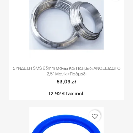
ΣΥΝΔΕΣΗ SMS 63mm Μανίκι Και Παξιμάδι ΑΝΟΞΕΙΔΩΤΟ
2,5" Μανίκι+παξιμάδι
53,09 zł
12,92 €
tax incl.
favorite_border