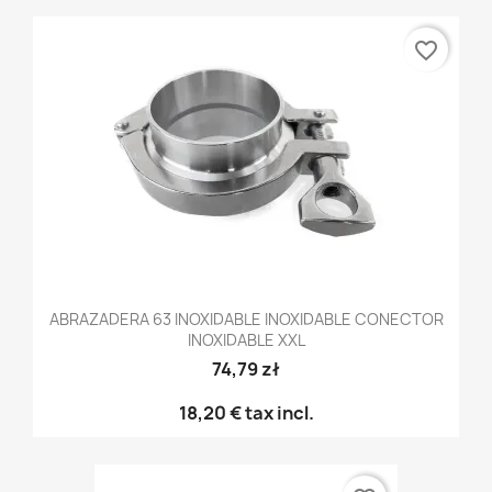
favorite_border
ABRAZADERA 63 INOXIDABLE INOXIDABLE CONECTOR
INOXIDABLE XXL
74,79 zł
18,20 €
tax incl.