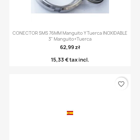
CONECTOR SMS 76MM Manguito Y Tuerca INOXIDABLE
3" Manguito+tuerca
62,99 zł
15,33 €
tax incl.
favorite_border