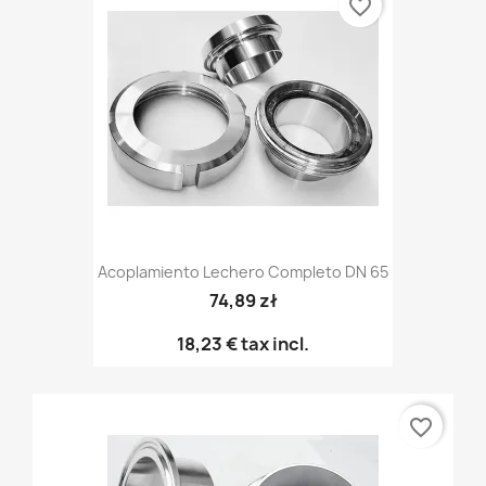
favorite_border
Acoplamiento Lechero Completo DN 65
74,89 zł
18,23 €
tax incl.
favorite_border