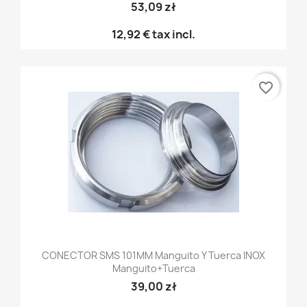
53,09 zł
12,92 €
tax incl.
favorite_border
CONECTOR SMS 101MM Manguito Y Tuerca INOX
Manguito+tuerca
39,00 zł