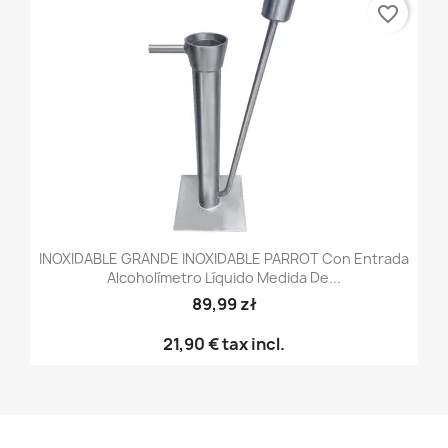
favorite_border
INOXIDABLE GRANDE INOXIDABLE PARROT Con Entrada
Alcoholímetro Líquido Medida De...
89,99 zł
21,90 €
tax incl.