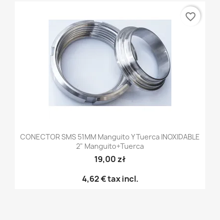
favorite_border
CONECTOR SMS 51MM Manguito Y Tuerca INOXIDABLE
2" Manguito+tuerca
19,00 zł
4,62 €
tax incl.