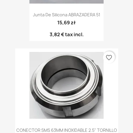
Junta De Silicona ABRAZADERA 51
15,69 zł
3,82 €
tax incl.
favorite_border
CONECTOR SMS 63MM INOXIDABLE 2.5" TORNILLO