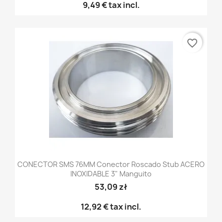
9,49 €
tax incl.
favorite_border
CONECTOR SMS 76MM Conector Roscado Stub ACERO
INOXIDABLE 3" Manguito
53,09 zł
12,92 €
tax incl.