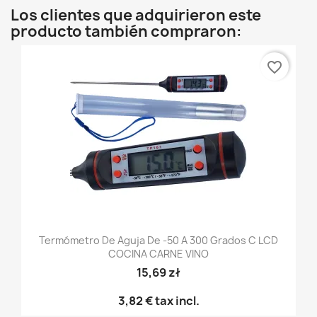
Los clientes que adquirieron este
producto también compraron:
favorite_border
Termómetro De Aguja De -50 A 300 Grados C LCD
COCINA CARNE VINO
15,69 zł
3,82 €
tax incl.