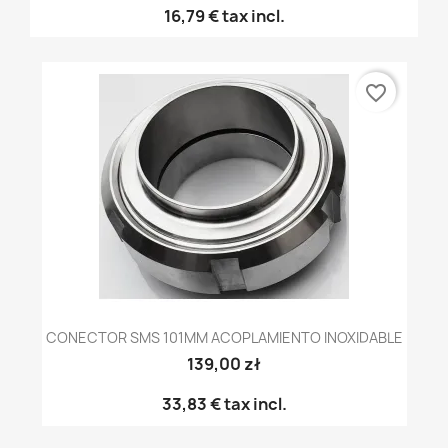
16,79 €
tax incl.
favorite_border
CONECTOR SMS 101MM ACOPLAMIENTO INOXIDABLE
139,00 zł
33,83 €
tax incl.