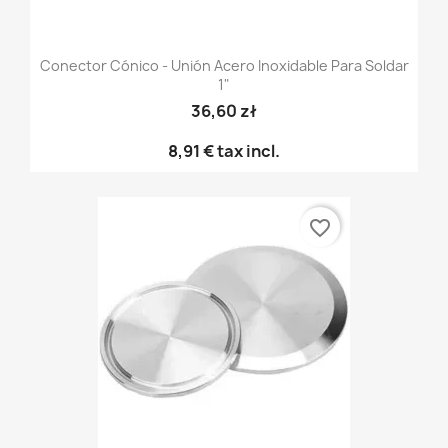
Conector Cónico - Unión Acero Inoxidable Para Soldar
1"
36,60 zł
8,91 €
tax incl.
favorite_border