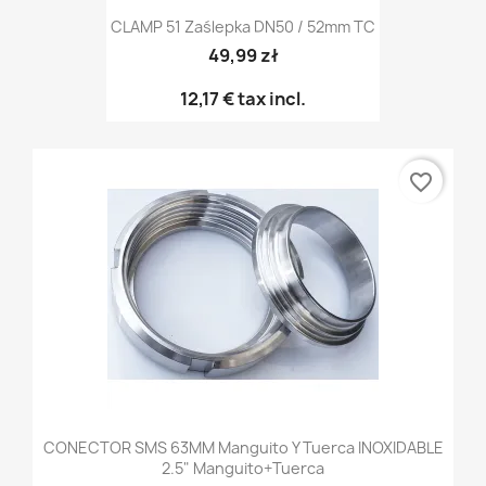
CLAMP 51 Zaślepka DN50 / 52mm TC
49,99 zł
12,17 €
tax incl.
favorite_border
CONECTOR SMS 63MM Manguito Y Tuerca INOXIDABLE
2.5" Manguito+tuerca