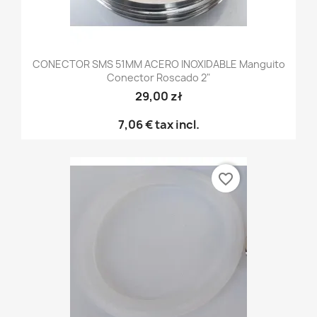
CONECTOR SMS 51MM ACERO INOXIDABLE Manguito
Conector Roscado 2"
29,00 zł
7,06 €
tax incl.
favorite_border