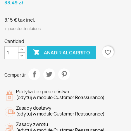
33,49 zł
8,15 €
tax incl.
Impuestos incluidos
Cantidad

favorite_border
AÑADIR AL CARRITO
Compartir
Polityka bezpieczeństwa
(edytuj w module Customer Reassurance)
Zasady dostawy
(edytuj w module Customer Reassurance)
Zasady zwrotu
(edytuj w module Customer Reassurance)