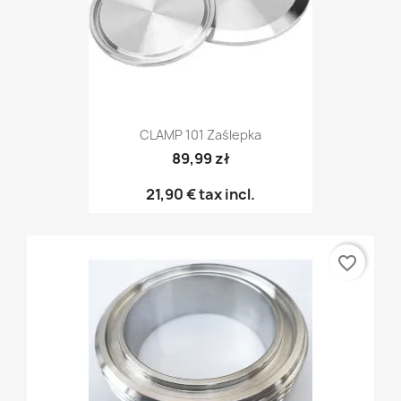
CLAMP 101 Zaślepka
89,99 zł
21,90 €
tax incl.
favorite_border