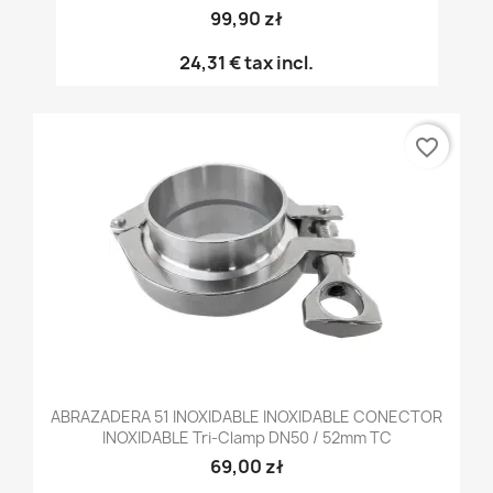
99,90 zł
24,31 €
tax incl.
favorite_border
ABRAZADERA 51 INOXIDABLE INOXIDABLE CONECTOR
INOXIDABLE Tri-Clamp DN50 / 52mm TC
69,00 zł