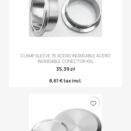
CLAMP SLEEVE 76 ACERO INOXIDABLE ACERO
INOXIDABLE CONECTOR XXL
35,39 zł
8,61 €
tax incl.
favorite_border