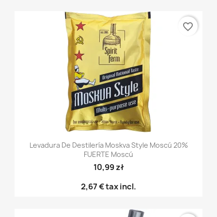
favorite_border
Levadura De Destilería Moskva Style Moscú 20%
FUERTE Moscú
10,99 zł
2,67 €
tax incl.