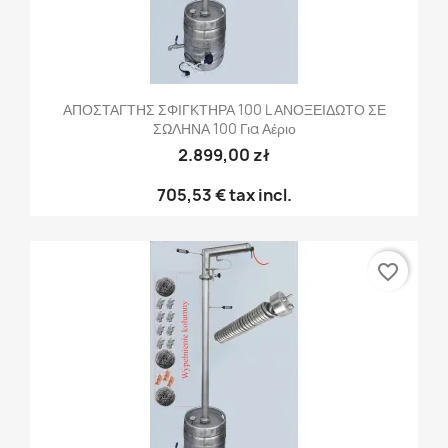
ΑΠΟΣΤΑΓΤΗΣ ΣΦΙΓΚΤΗΡΑ 100 L ΑΝΟΞΕΙΔΩΤΟ ΣΕ
ΣΩΛΗΝΑ 100 Για Αέριο
2.899,00 zł
705,53 €
tax incl.
favorite_border