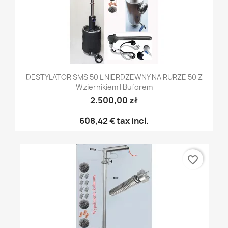
DESTYLATOR SMS 50 L NIERDZEWNY NA RURZE 50 Z
Wziernikiem I Buforem
2.500,00 zł
608,42 €
tax incl.
favorite_border