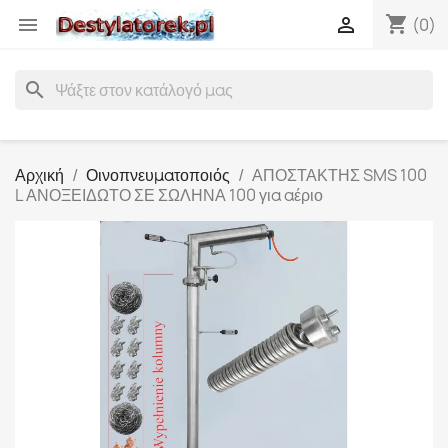
shopping_cart


(0)
search
Αρχική
Οινοπνευματοποιός
ΑΠΟΣΤΑΚΤΗΣ SMS 100
L ΑΝΟΞΕΙΔΩΤΟ ΣΕ ΣΩΛΗΝΑ 100 για αέριο