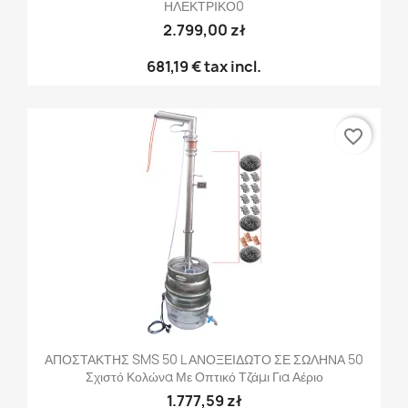
ΗΛΕΚΤΡΙΚΟ0
2.799,00 zł
681,19 €
tax incl.
favorite_border
ΑΠΟΣΤΑΚΤΗΣ SMS 50 L ΑΝΟΞΕΙΔΩΤΟ ΣΕ ΣΩΛΗΝΑ 50
Σχιστό Κολώνα Με Οπτικό Τζάμι Για Αέριο
1.777,59 zł