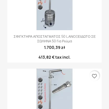
ΣΦΙΓΚΤΗΡΑ ΑΠΟΣΤΑΓΜΑΤΟΣ 50 L ΑΝΟΞΕΙΔΩΤΟ ΣΕ
ΣΩΛΗΝΑ 50 Για Ρεύμα
1.700,39 zł
413,82 €
tax incl.
favorite_border