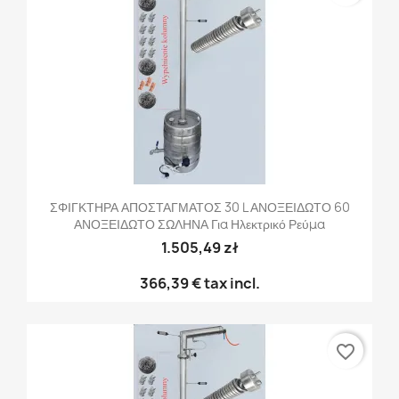
ΣΦΙΓΚΤΗΡΑ ΑΠΟΣΤΑΓΜΑΤΟΣ 30 L ΑΝΟΞΕΙΔΩΤΟ 60
ΑΝΟΞΕΙΔΩΤΟ ΣΩΛΗΝΑ Για Ηλεκτρικό Ρεύμα
1.505,49 zł
366,39 €
tax incl.
favorite_border