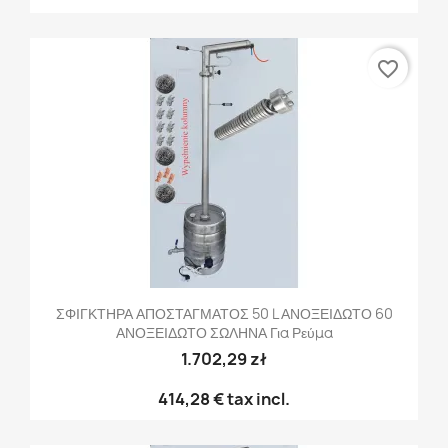
favorite_border
ΣΦΙΓΚΤΗΡΑ ΑΠΟΣΤΑΓΜΑΤΟΣ 50 L ΑΝΟΞΕΙΔΩΤΟ 60
ΑΝΟΞΕΙΔΩΤΟ ΣΩΛΗΝΑ Για Ρεύμα
1.702,29 zł
414,28 €
tax incl.