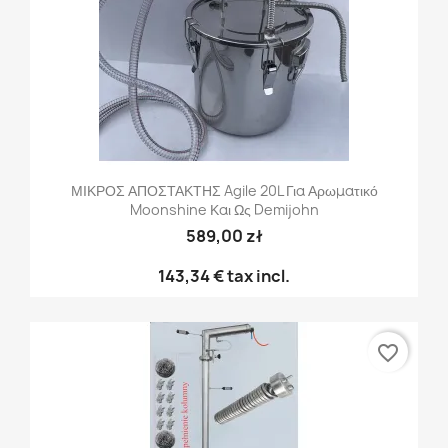
ΜΙΚΡΟΣ ΑΠΟΣΤΑΚΤΗΣ Agile 20L Για Αρωματικό
Moonshine Και Ως Demijohn
589,00 zł
143,34 €
tax incl.
favorite_border