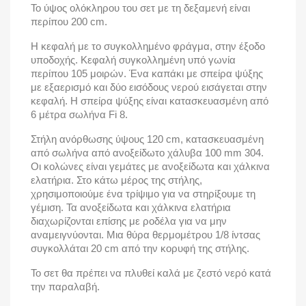
Το ύψος ολόκληρου του σετ με τη δεξαμενή είναι
περίπου 200 cm.
Η κεφαλή με το συγκολλημένο φράγμα, στην έξοδο
υποδοχής. Κεφαλή συγκολλημένη υπό γωνία
περίπου 105 μοιρών. Ένα καπάκι με σπείρα ψύξης
με εξαερισμό και δύο εισόδους νερού εισάγεται στην
κεφαλή. Η σπείρα ψύξης είναι κατασκευασμένη από
6 μέτρα σωλήνα Fi 8.
Στήλη ανόρθωσης ύψους 120 cm, κατασκευασμένη
από σωλήνα από ανοξείδωτο χάλυβα 100
mm 304.
Οι κολώνες είναι γεμάτες με ανοξείδωτα και χάλκινα
ελατήρια. Στο κάτω μέρος της στήλης,
χρησιμοποιούμε ένα τρίψιμο για να στηρίξουμε τη
γέμιση. Τα ανοξείδωτα και χάλκινα ελατήρια
διαχωρίζονται επίσης με ροδέλα για να μην
αναμειγνύονται. Μια θύρα θερμομέτρου 1/8 ίντσας
συγκολλάται 20 cm από την κορυφή της στήλης.
Το σετ θα πρέπει να πλυθεί καλά με ζεστό νερό κατά
την παραλαβή.