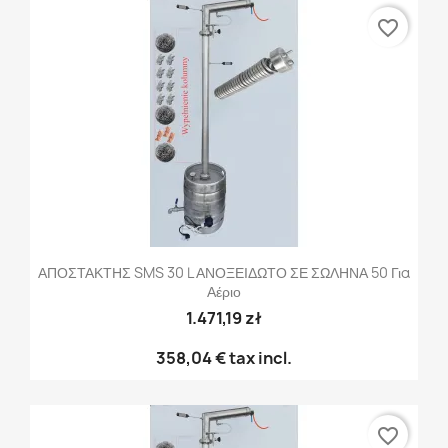
favorite_border
ΑΠΟΣΤΑΚΤΗΣ SMS 30 L ΑΝΟΞΕΙΔΩΤΟ ΣΕ ΣΩΛΗΝΑ 50 Για
Αέριο
1.471,19 zł
358,04 €
tax incl.
favorite_border