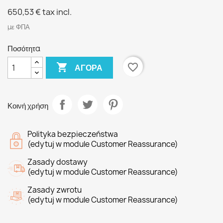
650,53 €
tax incl.
με ΦΠΑ
Ποσότητα

favorite_border
ΑΓΟΡΆ
Κοινή χρήση
Polityka bezpieczeństwa
(edytuj w module Customer Reassurance)
Zasady dostawy
(edytuj w module Customer Reassurance)
Zasady zwrotu
(edytuj w module Customer Reassurance)