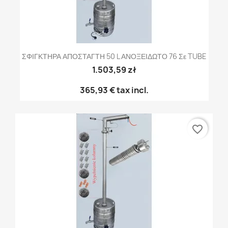
ΣΦΙΓΚΤΗΡΑ ΑΠΟΣΤΑΓΤΗ 50 L ΑΝΟΞΕΙΔΩΤΟ 76 Σε TUBE
1.503,59 zł
365,93 €
tax incl.
favorite_border