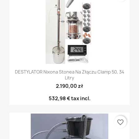
DESTYLATOR Nixona Stonea Na Złączu Clamp 50, 34
Litry
2.190,00 zł
532,98 €
tax incl.
favorite_border