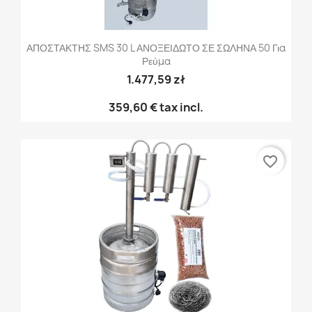
ΑΠΟΣΤΑΚΤΗΣ SMS 30 L ΑΝΟΞΕΙΔΩΤΟ ΣΕ ΣΩΛΗΝΑ 50 Για
Ρεύμα
1.477,59 zł
359,60 €
tax incl.
favorite_border