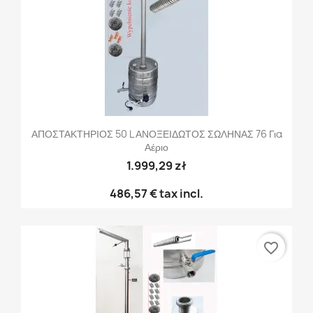
ΑΠΟΣΤΑΚΤΗΡΙΟΣ 50 L ΑΝΟΞΕΙΔΩΤΟΣ ΣΩΛΗΝΑΣ 76 Για
Αέριο
1.999,29 zł
486,57 €
tax incl.
favorite_border