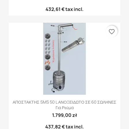
432,61 €
tax incl.
favorite_border
ΑΠΟΣΤΑΚΤΗΣ SMS 50 L ΑΝΟΞΕΙΔΩΤΟ ΣΕ 60 ΣΩΛΗΝΕΣ
Για Ρεύμα
1.799,00 zł
437,82 €
tax incl.