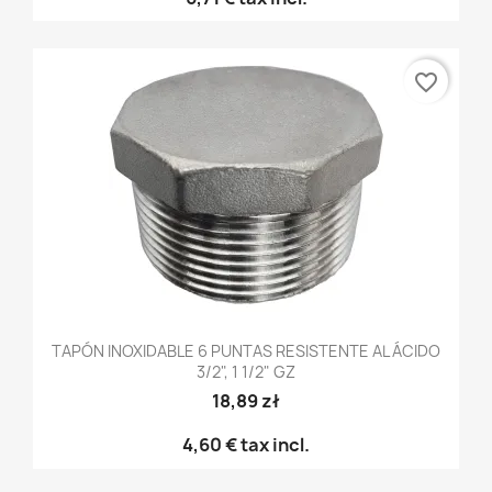
favorite_border
TAPÓN INOXIDABLE 6 PUNTAS RESISTENTE AL ÁCIDO
3/2", 1 1/2" GZ
18,89 zł
4,60 €
tax incl.