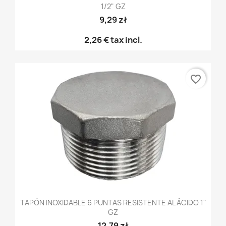
1/2" GZ
9,29 zł
2,26 €
tax incl.
favorite_border
TAPÓN INOXIDABLE 6 PUNTAS RESISTENTE AL ÁCIDO 1"
GZ
12,79 zł