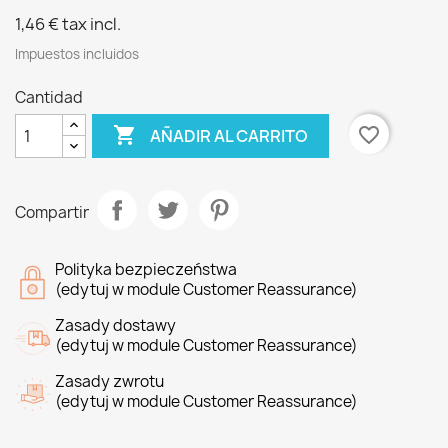
1,46 €
tax incl.
Impuestos incluidos
Cantidad

favorite_border
AÑADIR AL CARRITO
Compartir
Polityka bezpieczeństwa
(edytuj w module Customer Reassurance)
Zasady dostawy
(edytuj w module Customer Reassurance)
Zasady zwrotu
(edytuj w module Customer Reassurance)