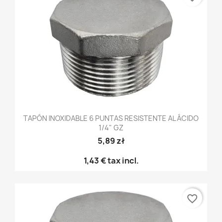
TAPÓN INOXIDABLE 6 PUNTAS RESISTENTE AL ÁCIDO
1/4" GZ
5,89 zł
1,43 €
tax incl.
favorite_border