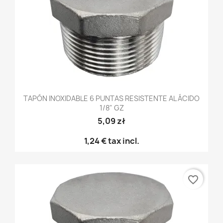
TAPÓN INOXIDABLE 6 PUNTAS RESISTENTE AL ÁCIDO
1/8" GZ
5,09 zł
1,24 €
tax incl.
favorite_border