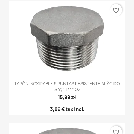
favorite_border
TAPÓN INOXIDABLE 6 PUNTAS RESISTENTE AL ÁCIDO
5/4", 1 1/4" GZ
15,99 zł
3,89 €
tax incl.
favorite_border