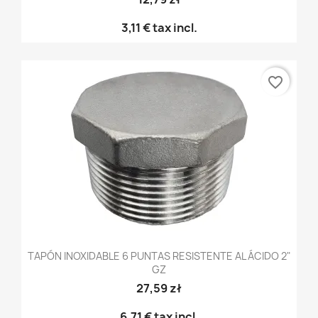
3,11 €
tax incl.
favorite_border
TAPÓN INOXIDABLE 6 PUNTAS RESISTENTE AL ÁCIDO 2"
GZ
27,59 zł
6,71 €
tax incl.