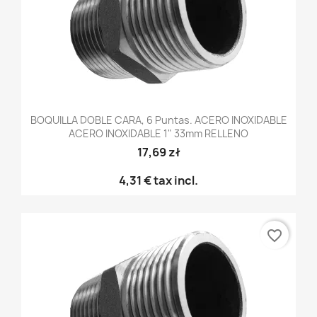
BOQUILLA DOBLE CARA, 6 Puntas. ACERO INOXIDABLE
ACERO INOXIDABLE 1" 33mm RELLENO
17,69 zł
4,31 €
tax incl.
favorite_border