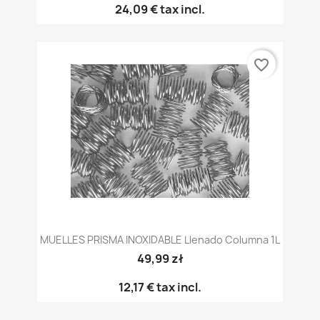
24,09 €
tax incl.
favorite_border
MUELLES PRISMA INOXIDABLE Llenado Columna 1L
49,99 zł
12,17 €
tax incl.