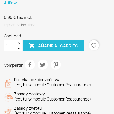
3,89 zł
0,95 €
tax incl.
Impuestos incluidos
Cantidad

favorite_border
AÑADIR AL CARRITO
Compartir
Polityka bezpieczeństwa
(edytuj w module Customer Reassurance)
Zasady dostawy
(edytuj w module Customer Reassurance)
Zasady zwrotu
(edytuj w module Customer Reassurance)