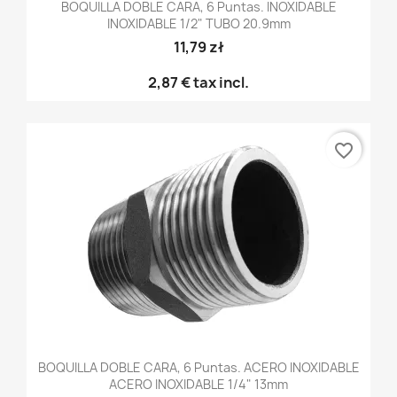
BOQUILLA DOBLE CARA, 6 Puntas. INOXIDABLE
INOXIDABLE 1/2" TUBO 20.9mm
11,79 zł
2,87 €
tax incl.
favorite_border
BOQUILLA DOBLE CARA, 6 Puntas. ACERO INOXIDABLE
ACERO INOXIDABLE 1/4" 13mm