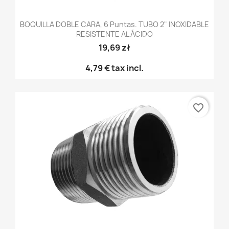
BOQUILLA DOBLE CARA, 6 Puntas. TUBO 2" INOXIDABLE
RESISTENTE AL ÁCIDO
19,69 zł
4,79 €
tax incl.
favorite_border