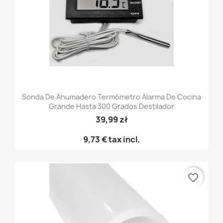
Sonda De Ahumadero Termómetro Alarma De Cocina
Grande Hasta 300 Grados Destilador
39,99 zł
9,73 €
tax incl.
favorite_border