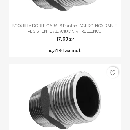
BOQUILLA DOBLE CARA, 6 Puntas. ACERO INOXIDABLE,
RESISTENTE AL ÁCIDO 5/4" RELLENO...
17,69 zł
4,31 €
tax incl.
favorite_border