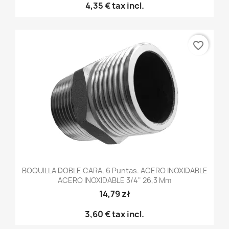
4,35 €
tax incl.
favorite_border
BOQUILLA DOBLE CARA, 6 Puntas. ACERO INOXIDABLE
ACERO INOXIDABLE 3/4" 26,3 Mm
14,79 zł
3,60 €
tax incl.