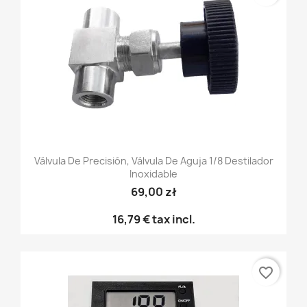
Válvula De Precisión, Válvula De Aguja 1/8 Destilador
Inoxidable
69,00 zł
16,79 €
tax incl.
favorite_border