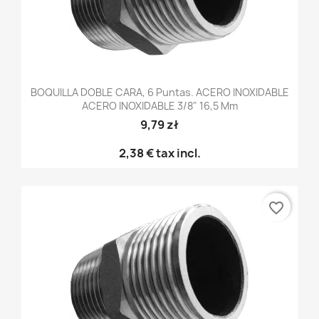
BOQUILLA DOBLE CARA, 6 Puntas. ACERO INOXIDABLE
ACERO INOXIDABLE 3/8" 16,5 Mm
9,79 zł
2,38 €
tax incl.
favorite_border