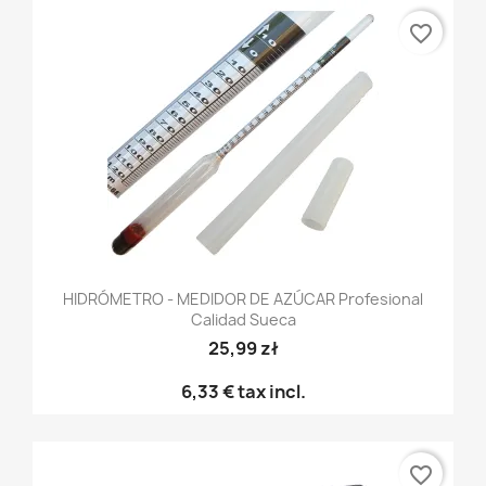
favorite_border
HIDRÓMETRO - MEDIDOR DE AZÚCAR Profesional
Calidad Sueca
25,99 zł
6,33 €
tax incl.
favorite_border