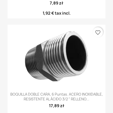
7,89 zł
1,92 €
tax incl.
favorite_border
BOQUILLA DOBLE CARA, 6 Puntas. ACERO INOXIDABLE,
RESISTENTE AL ÁCIDO 3/2 " RELLENO...
17,89 zł