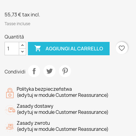
55,73 €
tax incl.
Tasse incluse
Quantità

favorite_border
AGGIUNGI AL CARRELLO
Condividi
Polityka bezpieczeństwa
(edytuj w module Customer Reassurance)
Zasady dostawy
(edytuj w module Customer Reassurance)
Zasady zwrotu
(edytuj w module Customer Reassurance)