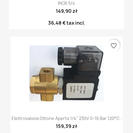
INOX 5/4
149,90 zł
36,48 €
tax incl.
favorite_border
Elettrovalvola Ottone Aperta 1/4" 230V 0-16 Bar 120°C :
159,39 zł