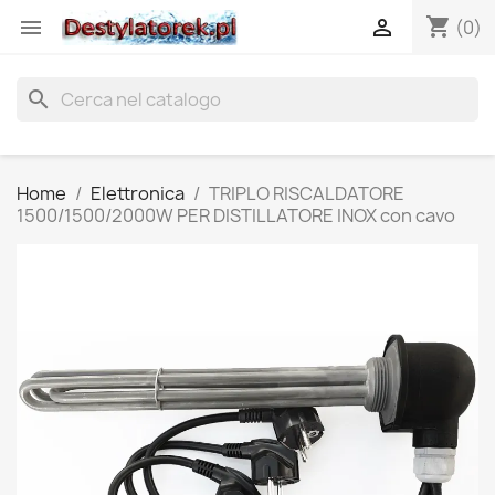
shopping_cart


(0)
search
Home
Elettronica
TRIPLO RISCALDATORE
1500/1500/2000W PER DISTILLATORE INOX con cavo