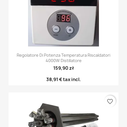
Regolatore Di Potenza Temperatura Riscaldatori
4000W Distillatore
159,90 zł
38,91 €
tax incl.
favorite_border