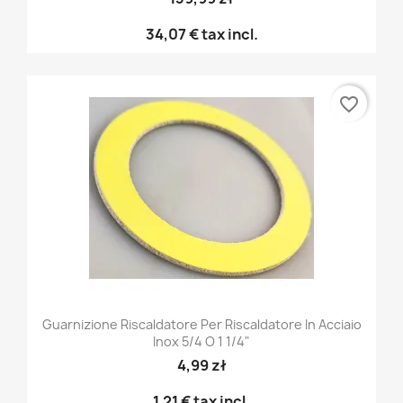
34,07 €
tax incl.
favorite_border
Guarnizione Riscaldatore Per Riscaldatore In Acciaio
Inox 5/4 O 1 1/4"
4,99 zł
1,21 €
tax incl.