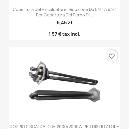
Copertura Del Riscaldatore, Riduzione Da 5/4" A 6/4"
Per Copertura Del Perno Di...
6,46 zł
1,57 €
tax incl.
favorite_border
DOPPIO RISCALDATORE 2000/2000W PER DISTILLATORE