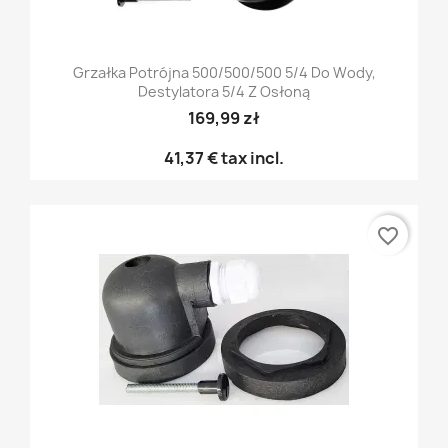
Grzałka Potrójna 500/500/500 5/4 Do Wody,
Destylatora 5/4 Z Osłoną
169,99 zł
41,37 €
tax incl.
favorite_border