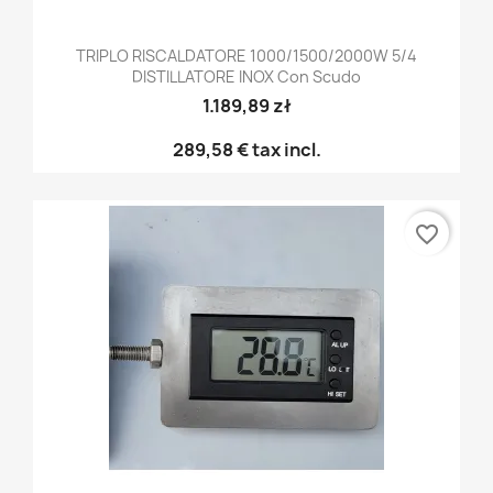
TRIPLO RISCALDATORE 1000/1500/2000W 5/4
DISTILLATORE INOX Con Scudo
1.189,89 zł
289,58 €
tax incl.
favorite_border