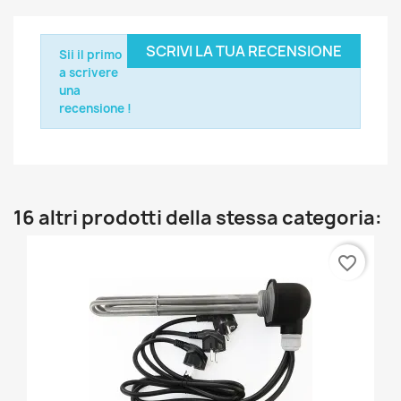
SCRIVI LA TUA RECENSIONE
Sii il primo
a scrivere
una
recensione !
16 altri prodotti della stessa categoria:
favorite_border