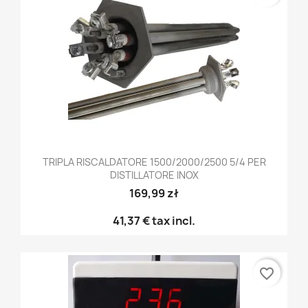
TRIPLA RISCALDATORE 1500/2000/2500 5/4 PER
DISTILLATORE INOX
169,99 zł
41,37 €
tax incl.
favorite_border