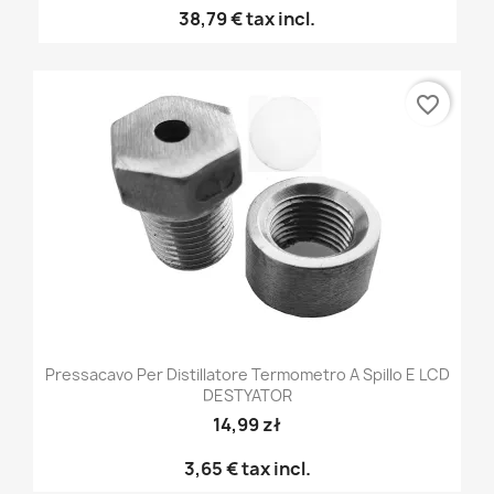
38,79 €
tax incl.
favorite_border
Pressacavo Per Distillatore Termometro A Spillo E LCD
DESTYATOR
14,99 zł
3,65 €
tax incl.