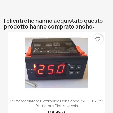
I clienti che hanno acquistato questo
prodotto hanno comprato anche:
favorite_border
Termoregolatore Elettronico Con Sonda 230V, 30A Per
Distillatore Elettrovalvola
139,99 zł