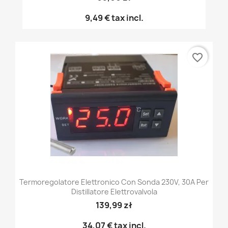
9,49 €
tax incl.
favorite_border
Termoregolatore Elettronico Con Sonda 230V, 30A Per
Distillatore Elettrovalvola
139,99 zł
34,07 €
tax incl.