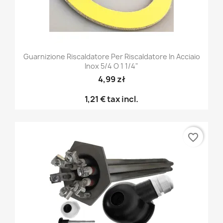
Guarnizione Riscaldatore Per Riscaldatore In Acciaio
Inox 5/4 O 1 1/4"
4,99 zł
1,21 €
tax incl.
favorite_border