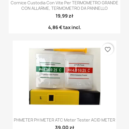
Cornice Custodia Con Vite Per TERMOMETRO GRANDE
CON ALLARME, TERMOMETRO DA PANNELLO
19,99 zł
4,86 €
tax incl.
favorite_border
PHMETER PH METER ATC Meter Tester ACID METER
39,00 zł