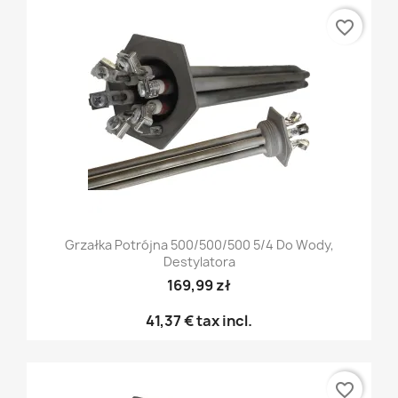
favorite_border
Grzałka Potrójna 500/500/500 5/4 Do Wody,
Destylatora
169,99 zł
41,37 €
tax incl.
favorite_border