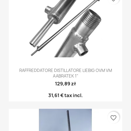
RAFFREDDATORE DISTILLATORE LIEBIG OVM VM
AABRATEK 1"
129,89 zł
31,61 €
tax incl.
favorite_border