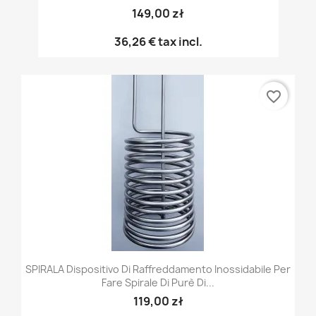
149,00 zł
36,26 €
tax incl.
favorite_border
SPIRALA Dispositivo Di Raffreddamento Inossidabile Per
Fare Spirale Di Purè Di...
119,00 zł