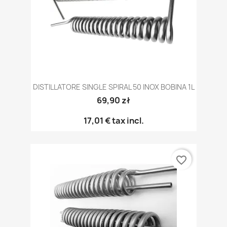
DISTILLATORE SINGLE SPIRAL 50 INOX BOBINA 1L
69,90 zł
17,01 €
tax incl.
favorite_border