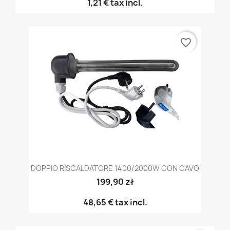
1,21 €
tax incl.
favorite_border
DOPPIO RISCALDATORE 1400/2000W CON CAVO
199,90 zł
48,65 €
tax incl.