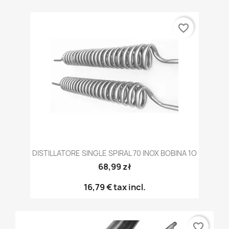
favorite_border
DISTILLATORE SINGLE SPIRAL 70 INOX BOBINA 1O
68,99 zł
16,79 €
tax incl.
favorite_border