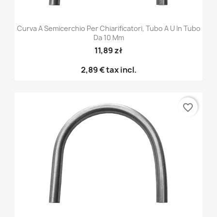
Curva A Semicerchio Per Chiarificatori, Tubo A U In Tubo
Da 10 Mm
11,89 zł
2,89 €
tax incl.
favorite_border