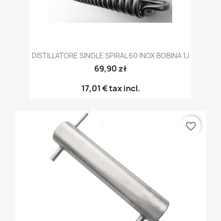
DISTILLATORE SINGLE SPIRAL 60 INOX BOBINA 1J
69,90 zł
17,01 €
tax incl.
favorite_border