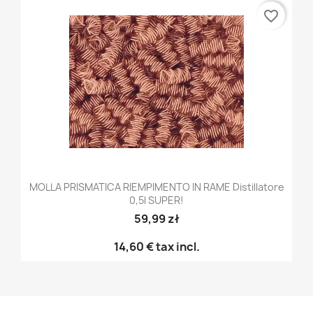
favorite_border
MOLLA PRISMATICA RIEMPIMENTO IN RAME Distillatore
0,5l SUPER!
59,99 zł
14,60 €
tax incl.