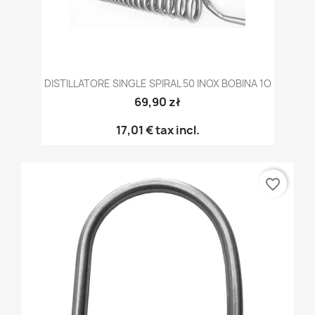
DISTILLATORE SINGLE SPIRAL 50 INOX BOBINA 1O
69,90 zł
17,01 €
tax incl.
favorite_border