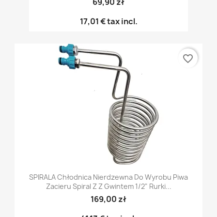
69,90 zł
17,01 €
tax incl.
favorite_border
SPIRALA Chłodnica Nierdzewna Do Wyrobu Piwa
Zacieru Spiral Z Z Gwintem 1/2" Rurki...
169,00 zł