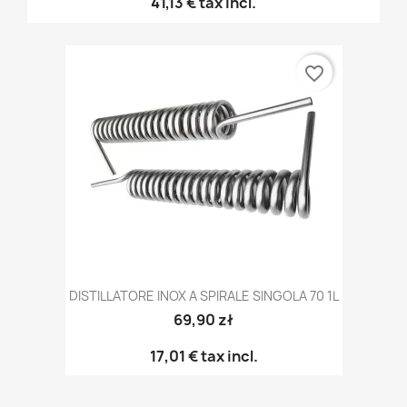
41,13 €
tax incl.
favorite_border
DISTILLATORE INOX A SPIRALE SINGOLA 70 1L
69,90 zł
17,01 €
tax incl.