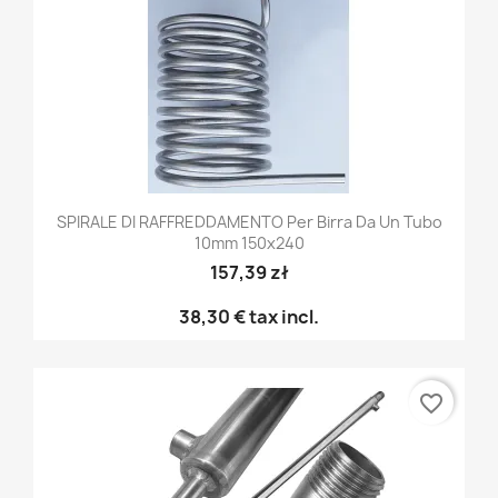
SPIRALE DI RAFFREDDAMENTO Per Birra Da Un Tubo
10mm 150x240
157,39 zł
38,30 €
tax incl.
favorite_border