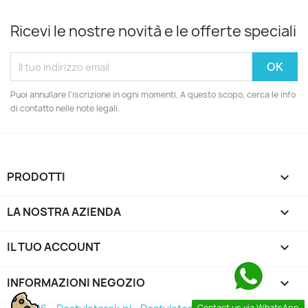
Ricevi le nostre novità e le offerte speciali
Puoi annullare l'iscrizione in ogni momenti. A questo scopo, cerca le info
di contatto nelle note legali.
PRODOTTI

LA NOSTRA AZIENDA

IL TUO ACCOUNT

INFORMAZIONI NEGOZIO
keyboard_arrow_down
Contact us via WhatsApp