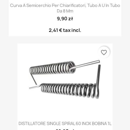
Curva A Semicerchio Per Chiarificatori, Tubo A U In Tubo
Da 8 Mm
9,90 zł
2,41 €
tax incl.
favorite_border
DISTILLATORE SINGLE SPIRAL 60 INOX BOBINA 1L