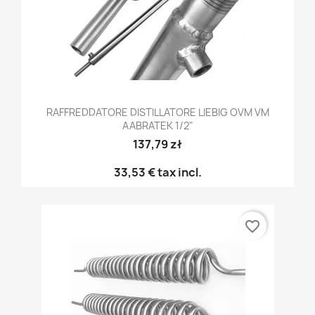
RAFFREDDATORE DISTILLATORE LIEBIG OVM VM
AABRATEK 1/2"
137,79 zł
33,53 €
tax incl.
favorite_border