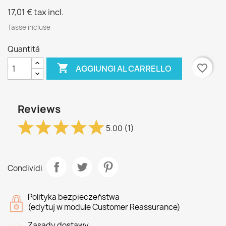
17,01 €
tax incl.
Tasse incluse
Quantità

favorite_border
AGGIUNGI AL CARRELLO
Reviews
5.00
(1)
Condividi
Polityka bezpieczeństwa
(edytuj w module Customer Reassurance)
Zasady dostawy