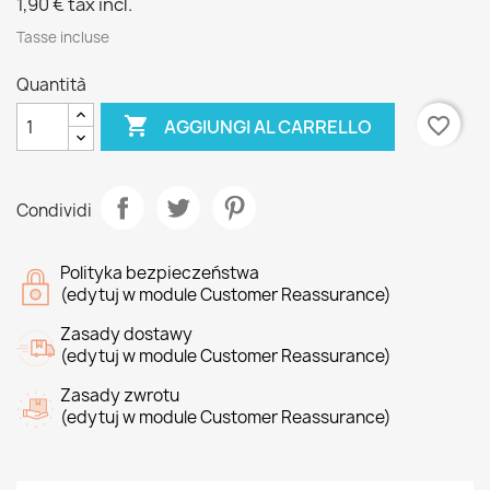
1,90 €
tax incl.
Tasse incluse
Quantità

favorite_border
AGGIUNGI AL CARRELLO
Condividi
Polityka bezpieczeństwa
(edytuj w module Customer Reassurance)
Zasady dostawy
(edytuj w module Customer Reassurance)
Zasady zwrotu
(edytuj w module Customer Reassurance)