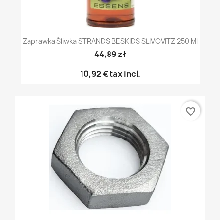
Zaprawka Śliwka STRANDS BESKIDS SLIVOVITZ 250 Ml
44,89 zł
10,92 €
tax incl.
favorite_border