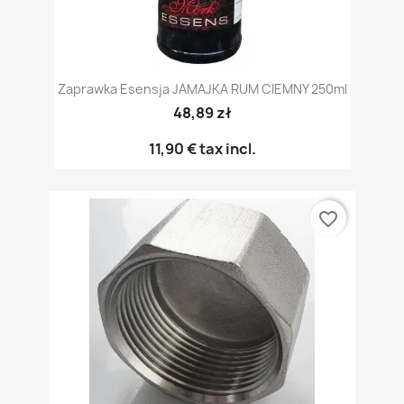
Zaprawka Esensja JAMAJKA RUM CIEMNY 250ml
48,89 zł
11,90 €
tax incl.
favorite_border