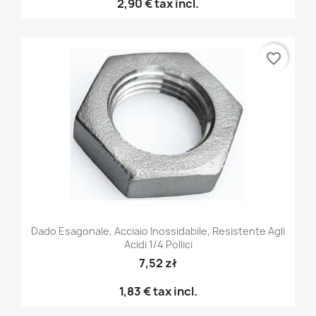
2,90 €
tax incl.
favorite_border
Dado Esagonale, Acciaio Inossidabile, Resistente Agli
Acidi 1/4 Pollici
7,52 zł
1,83 €
tax incl.