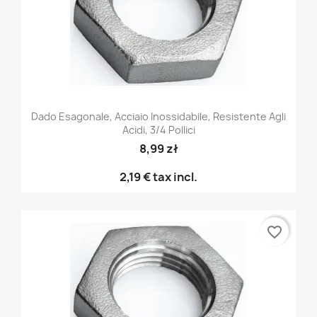
Dado Esagonale, Acciaio Inossidabile, Resistente Agli
Acidi, 3/4 Pollici
8,99 zł
2,19 €
tax incl.
favorite_border