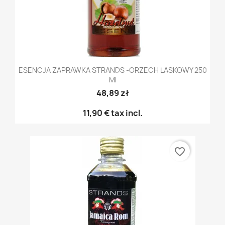
ESENCJA ZAPRAWKA STRANDS -ORZECH LASKOWY 250
Ml
48,89 zł
11,90 €
tax incl.
favorite_border