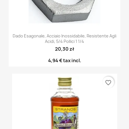
Dado Esagonale, Acciaio Inossidabile, Resistente Agli
Acidi, 5/4 Pollici 1 1/4
20,30 zł
4,94 €
tax incl.
favorite_border