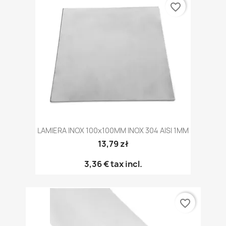
favorite_border
LAMIERA INOX 100x100MM INOX 304 AISI 1MM
13,79 zł
3,36 €
tax incl.
favorite_border