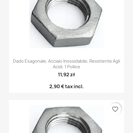
Dado Esagonale, Acciaio Inossidabile, Resistente Agli
Acidi, 1 Pollice
11,92 zł
2,90 €
tax incl.
favorite_border