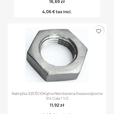
16,69 zł
4,06 €
tax incl.
favorite_border
Nakrętka SZEŚCIOKątna Nierdzewna Kwasoodporna
3/4 Cala 1 1/2
11,92 zł