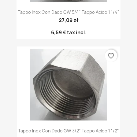
Tappo Inox Con Dado GW 5/4" Tappo Acido 1 1/4"
27,09 zł
6,59 €
tax incl.
favorite_border
Tappo Inox Con Dado GW 3/2" Tappo Acido 1 1/2"