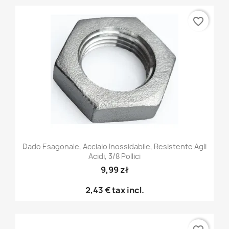
favorite_border
Dado Esagonale, Acciaio Inossidabile, Resistente Agli
Acidi, 3/8 Pollici
9,99 zł
2,43 €
tax incl.