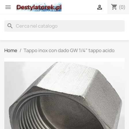
shopping_cart


(0)
search
Home
Tappo inox con dado GW 1/4" tappo acido