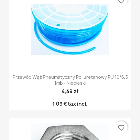
favorite_border
Przewód Wąż Pneumatyczny Poliuretanowy PU 10/6,5
1mb - Niebieski
4,49 zł
1,09 €
tax incl.
favorite_border