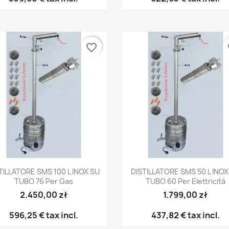
favorite_border
fa
Anteprima
Anteprima


TILLATORE SMS 100 L INOX SU
DISTILLATORE SMS 50 L INOX
TUBO 76 Per Gas
TUBO 60 Per Elettricità
2.450,00 zł
1.799,00 zł
596,25 €
tax incl.
437,82 €
tax incl.