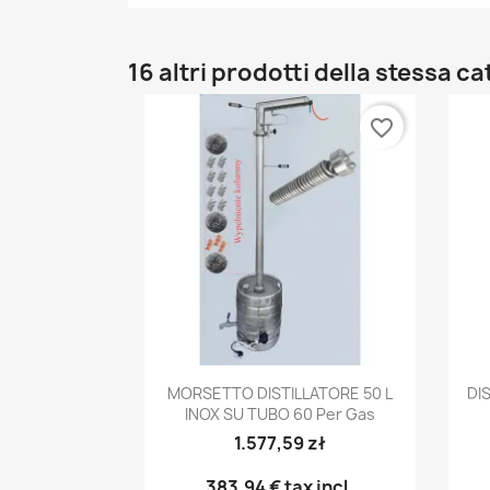
16 altri prodotti della stessa c
favorite_border
Anteprima

MORSETTO DISTILLATORE 50 L
DI
INOX SU TUBO 60 Per Gas
1.577,59 zł
383,94 €
tax incl.