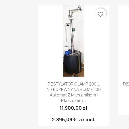
favorite_border
Anteprima

DESTYLATOR CLAMP 200 L
DI
NIERDZEWNY NA RURZE 100
Automat Z Mieszlnikiem I
Płaszczem...
11.900,00 zł
2.896,09 €
tax incl.