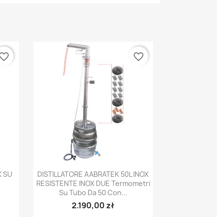
vorite_border
favorite_border
Anteprima

X SU
DISTILLATORE AABRATEK 50L INOX
RESISTENTE INOX DUE Termometri
Su Tubo Da 50 Con...
2.190,00 zł