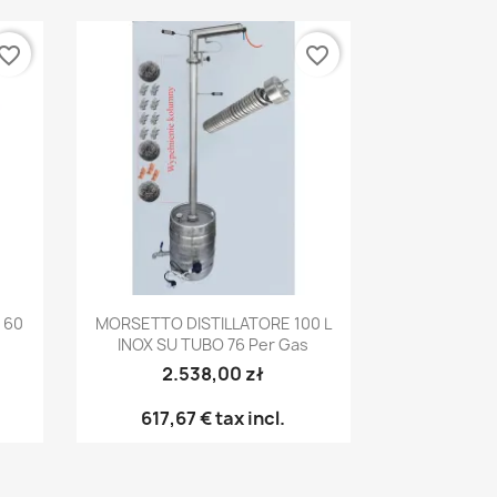
vorite_border
favorite_border
Anteprima

 60
MORSETTO DISTILLATORE 100 L
INOX SU TUBO 76 Per Gas
2.538,00 zł
617,67 €
tax incl.