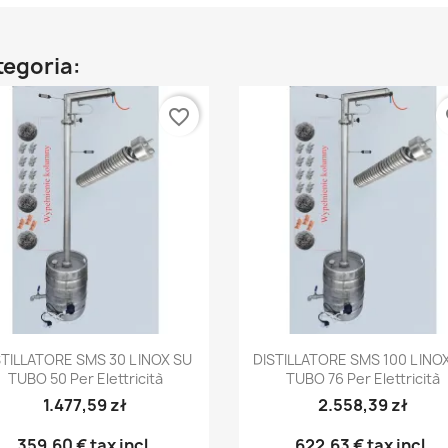
ategoria:
favorite_border
fa
Anteprima
Anteprima


STILLATORE SMS 30 L INOX SU
DISTILLATORE SMS 100 L INO
TUBO 50 Per Elettricità
TUBO 76 Per Elettricità
1.477,59 zł
2.558,39 zł
359,60 €
tax incl.
622,63 €
tax incl.