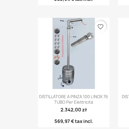
favorite_border
Anteprima

DISTILLATORE A PINZA 100 L INOX 76
DIS
TUBO Per Elettricità
2.342,00 zł
569,97 €
tax incl.