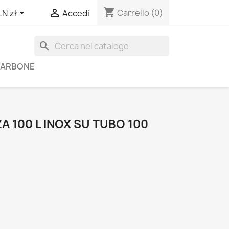
shopping_cart


Carrello
(0)
LN zł
Accedi
search
 CARBONE
A 100 L INOX SU TUBO 100