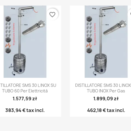
favorite_border
fa
Anteprima
Anteprima


STILLATORE SMS 30 L INOX SU
DISTILLATORE SMS 30 L INOX
TUBO 60 Per Elettricità
TUBO INOX Per Gas
1.577,59 zł
1.899,09 zł
383,94 €
tax incl.
462,18 €
tax incl.