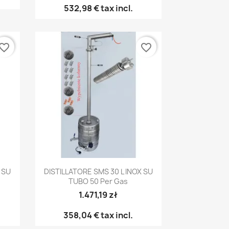
532,98 €
tax incl.
vorite_border
favorite_border
Anteprima

 SU
DISTILLATORE SMS 30 L INOX SU
TUBO 50 Per Gas
1.471,19 zł
358,04 €
tax incl.