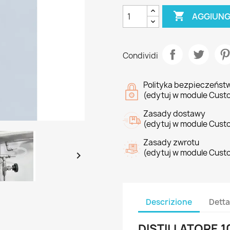

AGGIUNG
Condividi
Polityka bezpieczeńst
(edytuj w module Cust
Zasady dostawy
(edytuj w module Cust
Zasady zwrotu
(edytuj w module Cust

Descrizione
Detta
DISTILLATORE 1