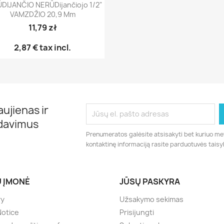
DIJANČIO NERŪDijančiojo 1/2"
VAMZDŽIO 20,9 Mm
11,79 zł
2,87 €
tax incl.
ujienas ir
rdavimus
Prenumeratos galėsite atsisakyti bet kuriuo me
kontaktinę informaciją rasite parduotuvės taisy
 ĮMONĖ
JŪSŲ PASKYRA
ry
Užsakymo sekimas
Notice
Prisijungti