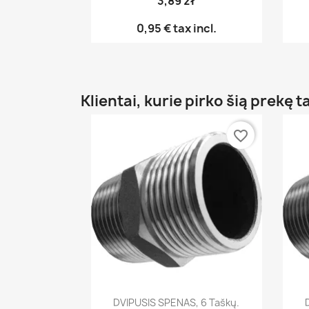
3,89 zł
0,95 €
tax incl.
Klientai, kurie pirko šią prekę t
favorite_border
Greita peržiūra

DVIPUSIS SPENAS, 6 Taškų.