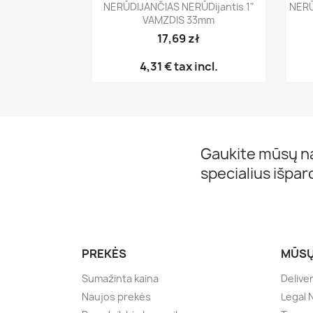
NERŪDIJANČIAS NERŪDijantis 1"
NERŪ
VAMZDIS 33mm
17,69 zł
4,31 €
tax incl.
Gaukite mūsų na
specialius išpa
PREKĖS
MŪSŲ
Sumažinta kaina
Delive
Naujos prekės
Legal 