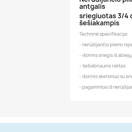
antgalis
sriegiuotas 3/4 
šešiakampis
Techninė specifikacija:
- nerūdijančio plieno nipel
- išorinis sriegis iš abiej
– šešiabriaunis raktas
- išorinis skersmuo su sr
- pagamintas iš nerūdijan