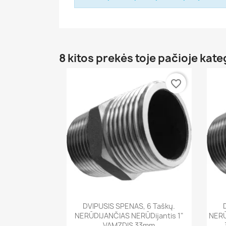
8 kitos prekės toje pačioje kate
favorite_border
Greita peržiūra

DVIPUSIS SPENAS, 6 Taškų.
NERŪDIJANČIAS NERŪDijantis 1"
NERŪ
VAMZDIS 33mm