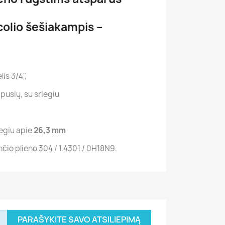
colio šešiakampis –
is 3/4",
ų pusių, su sriegiu
iegiu apie
26,3 mm
čio plieno 304 / 1.4301 / 0H18N9.
PARAŠYKITE SAVO ATSILIEPIMĄ