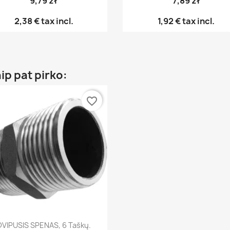
9,79 zł
7,89 zł
2,38 €
tax incl.
1,92 €
tax incl.
aip pat pirko:
favorite_border
Greita peržiūra

DVIPUSIS SPENAS, 6 Taškų.