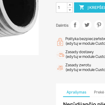

Į KREPŠE
Dalintis
Polityka bezpieczeńst
(edytuj w module Cust
Zasady dostawy
(edytuj w module Cust
Zasady zwrotu
(edytuj w module Cust
Aprašymas
Prekė 
Nerūdijančio pl