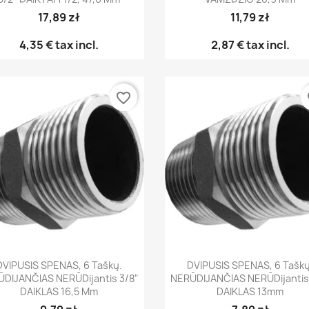
17,89 zł
11,79 zł
4,35 €
tax incl.
2,87 €
tax incl.
favorite_border
fa
Greita peržiūra
Greita peržiūra


DVIPUSIS SPENAS, 6 Taškų.
DVIPUSIS SPENAS, 6 Taškų
DIJANČIAS NERŪDijantis 3/8"
NERŪDIJANČIAS NERŪDijantis
DAIKLAS 16,5 Mm
DAIKLAS 13mm