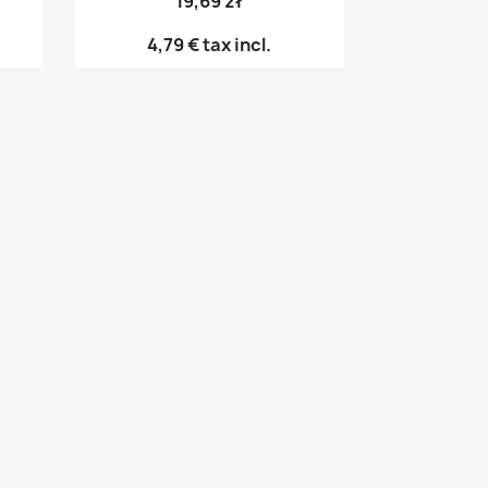
19,69 zł
4,79 €
tax incl.