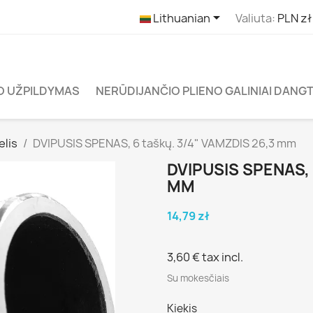

Lithuanian
Valiuta:
PLN zł
O UŽPILDYMAS
NERŪDIJANČIO PLIENO GALINIAI DANGT
elis
DVIPUSIS SPENAS, 6 taškų. 3/4" VAMZDIS 26,3 mm
DVIPUSIS SPENAS, 
MM
14,79 zł
3,60 €
tax incl.
Su mokesčiais
Kiekis