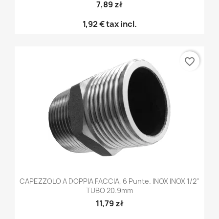
7,89 zł
1,92 €
tax incl.
favorite_border
CAPEZZOLO A DOPPIA FACCIA, 6 Punte. INOX INOX 1/2"
TUBO 20.9mm
11,79 zł