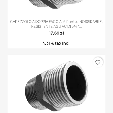
CAPEZZOLO A DOPPIA FACCIA, 6 Punte. INOSSIDABILE,
RESISTENTE AGLI ACIDI 5/4 "...
17,69 zł
4,31 €
tax incl.
favorite_border