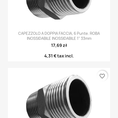
CAPEZZOLO A DOPPIA FACCIA, 6 Punte. ROBA
INOSSIDABILE INOSSIDABILE 1" 33mm
17,69 zł
4,31 €
tax incl.
favorite_border