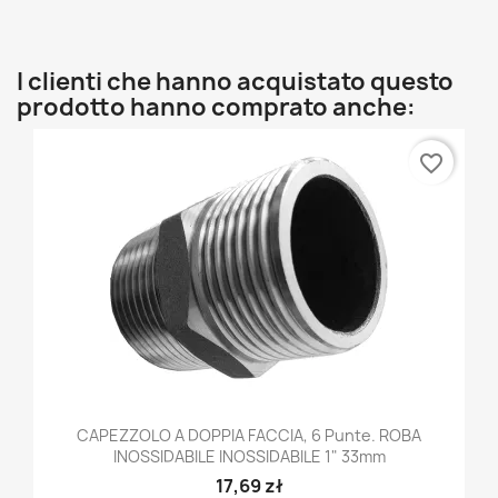
I clienti che hanno acquistato questo
prodotto hanno comprato anche:
favorite_border
CAPEZZOLO A DOPPIA FACCIA, 6 Punte. ROBA
INOSSIDABILE INOSSIDABILE 1" 33mm
17,69 zł