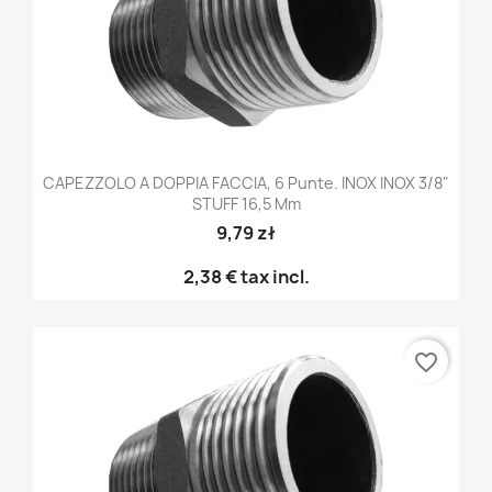
CAPEZZOLO A DOPPIA FACCIA, 6 Punte. INOX INOX 3/8"
STUFF 16,5 Mm
9,79 zł
2,38 €
tax incl.
favorite_border