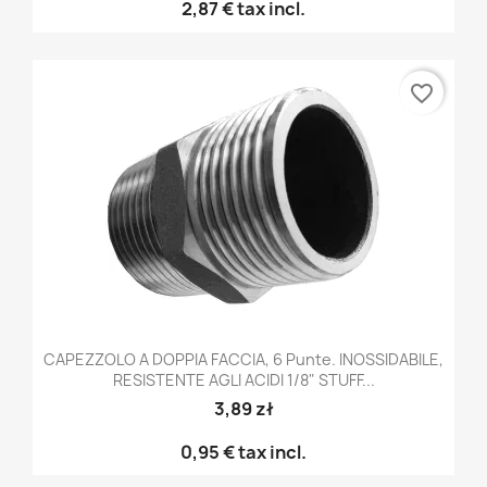
2,87 €
tax incl.
favorite_border
CAPEZZOLO A DOPPIA FACCIA, 6 Punte. INOSSIDABILE,
RESISTENTE AGLI ACIDI 1/8" STUFF...
3,89 zł
0,95 €
tax incl.