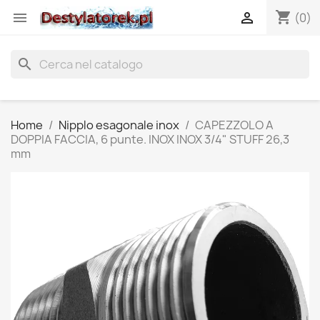
shopping_cart


(0)
search
Home
Nipplo esagonale inox
CAPEZZOLO A
DOPPIA FACCIA, 6 punte. INOX INOX 3/4" STUFF 26,3
mm