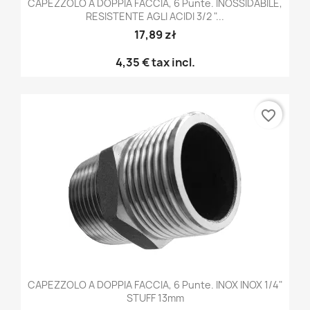
CAPEZZOLO A DOPPIA FACCIA, 6 Punte. INOSSIDABILE,
RESISTENTE AGLI ACIDI 3/2 "...
17,89 zł
4,35 €
tax incl.
favorite_border
CAPEZZOLO A DOPPIA FACCIA, 6 Punte. INOX INOX 1/4"
STUFF 13mm