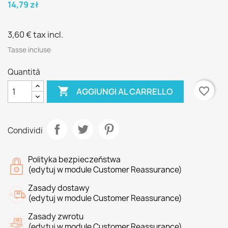
14,79 zł
3,60 €
tax incl.
Tasse incluse
Quantità

favorite_border
AGGIUNGI AL CARRELLO
Condividi
Polityka bezpieczeństwa
(edytuj w module Customer Reassurance)
Zasady dostawy
(edytuj w module Customer Reassurance)
Zasady zwrotu
(edytuj w module Customer Reassurance)