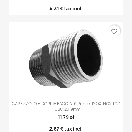
4,31 €
tax incl.
favorite_border
CAPEZZOLO A DOPPIA FACCIA, 6 Punte. INOX INOX 1/2"
TUBO 20.9mm
11,79 zł
2,87 €
tax incl.