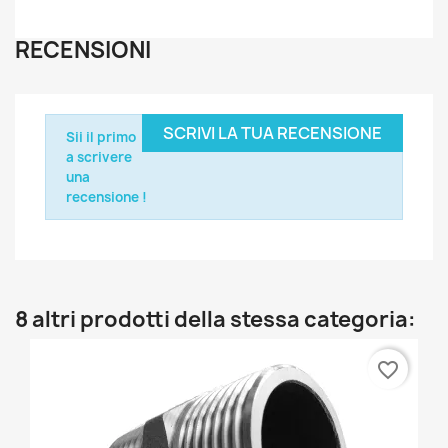
RECENSIONI
SCRIVI LA TUA RECENSIONE
Sii il primo
a scrivere
una
recensione !
8 altri prodotti della stessa categoria:
favorite_border