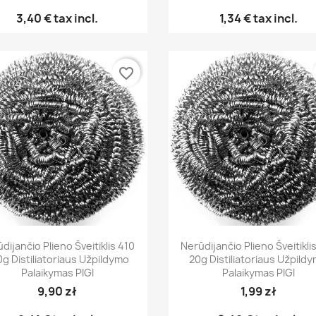
3,40 €
tax incl.
1,34 €
tax incl.
favorite_border
Greita peržiūra
Greita peržiūra


dijančio Plieno Šveitiklis 410
Nerūdijančio Plieno Šveitikli
0g Distiliatoriaus Užpildymo
20g Distiliatoriaus Užpild
Palaikymas PIGI
Palaikymas PIGI
9,90 zł
1,99 zł