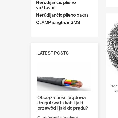
Nerūdijančio plieno
vožtuvas
Nerūdijančio plieno bakas
CLAMP jungtis ir SMS
LATEST POSTS
Nerū
60
Obciążalność prądowa
Jak podł
długotrwała kabli jaki
destylat
przewód i jaki do prądu?
220V cz
ężynki
?
Obciążalność prądowa