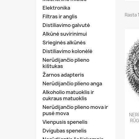
Elektronika
Rasta 
Filtras ir anglis
Distiliavimo galvutė
Alkūnė suvirinimui
Srieginės alkūnės
Distiliavimo kolonėlė
Nerūdijančio plieno
kištukas
Žarnos adapteris
Nerūdijančio plieno anga
Alkoholio matuoklis ir
cukraus matuoklis
Nerūdijančio plieno mova ir
pusė mova
NERŪ
RŪG
Vienpusis spenelis
Dvigubas spenelis