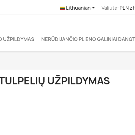

Lithuanian
Valiuta:
PLN zł
O UŽPILDYMAS
NERŪDIJANČIO PLIENO GALINIAI DANGT
TULPELIŲ UŽPILDYMAS