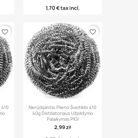
1,70 €
tax incl.
favorite_border
favorite_border
Greita peržiūra

s 410
Nerūdijančio Plieno Šveitiklis 410
ymo
40g Distiliatoriaus Užpildymo
Palaikymas PIGI
2,99 zł