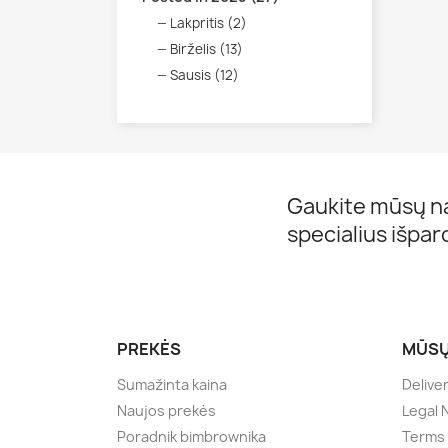
Lakpritis (2)
Birželis (13)
Sausis (12)
Gaukite mūsų na
specialius išpa
PREKĖS
MŪSŲ
Sumažinta kaina
Delive
Naujos prekės
Legal 
Poradnik bimbrownika
Terms 