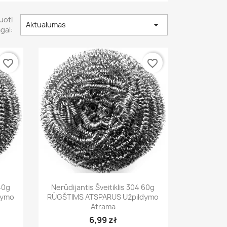
iuoti

Aktualumas
gal:
favorite_border
favorite_border
Greita peržiūra

 40g
Nerūdijantis Šveitiklis 304 60g
dymo
RŪGŠTIMS ATSPARUS Užpildymo
Atrama
6,99 zł