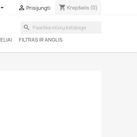
shopping_cart


Krepšelis
(0)
Prisijungti
search
ELIAI
FILTRAS IR ANGLIS