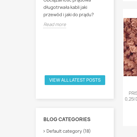
Jak podłą
długotrwała kabli jaki
destylato
żynki miedziane?
przewód i jaki do prądu?
400V gwiaz
Read more
Read mor
VIEW ALL LATEST POSTS
PRI
0,25l 
BLOG CATEGORIES
Default category (18)