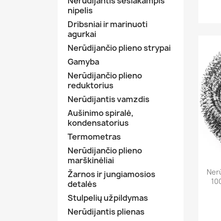
Nerūdijantis šešiakampis
nipelis
Dribsniai ir marinuoti
agurkai
Nerūdijančio plieno strypai
Gamyba
Nerūdijančio plieno
reduktorius
Nerūdijantis vamzdis
Aušinimo spiralė,
kondensatorius
Termometras
Nerūdijančio plieno
marškinėliai
Nerū
Žarnos ir jungiamosios
10
detalės
Stulpelių užpildymas
Nerūdijantis plienas