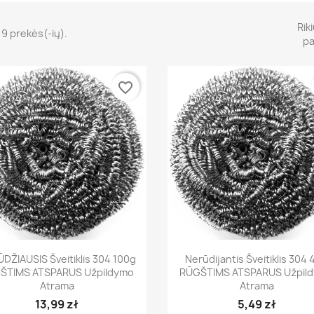
Rik
19 prekės(-ių).
pa
favorite_border
Greita peržiūra
Greita peržiūra


DŽIAUSIS Šveitiklis 304 100g
Nerūdijantis Šveitiklis 304
ŠTIMS ATSPARUS Užpildymo
RŪGŠTIMS ATSPARUS Užpil
Atrama
Atrama
13,99 zł
5,49 zł