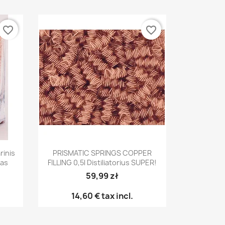
Read more
dzaj destylatora
 - rodzaje
favorite_border
favorite_border
atorów
Jak
more
des
Jak 
des
Rea
Greita peržiūra

rinis
PRISMATIC SPRINGS COPPER
das
FILLING 0,5l Distiliatorius SUPER!
59,99 zł
14,60 €
tax incl.