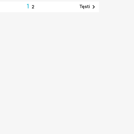
1

Tęsti
2