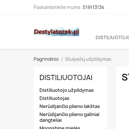
Paskambinkite mums:
519113134
DISTILIUOTOJ
Pagrindinis
Stulpelių užpildymas
S
DISTILIUOTOJAI
Distiliuotojo užpildymas
Distiliuotojas
Nerūdijančio plieno lakštas
Nerūdijančio plieno galiniai
dangteliai
Moonshine mielės