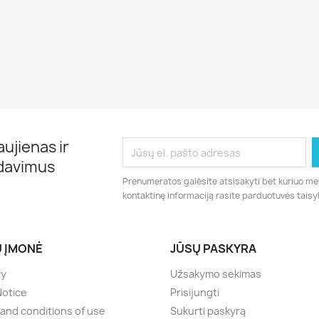
ujienas ir
rdavimus
Prenumeratos galėsite atsisakyti bet kuriuo me
kontaktinę informaciją rasite parduotuvės taisy
 ĮMONĖ
JŪSŲ PASKYRA
ry
Užsakymo sekimas
Notice
Prisijungti
and conditions of use
Sukurti paskyrą