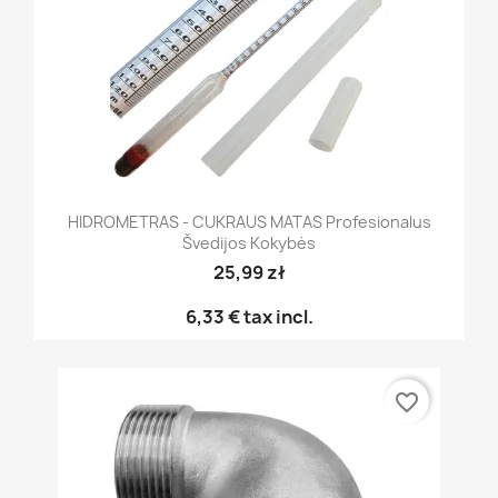
HIDROMETRAS - CUKRAUS MATAS Profesionalus
Švedijos Kokybės
25,99 zł
6,33 €
tax incl.
favorite_border