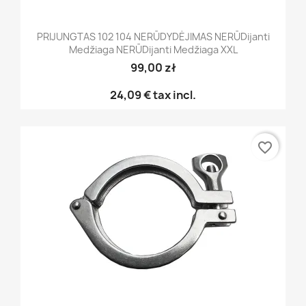
PRIJUNGTAS 102 104 NERŪDYDĖJIMAS NERŪDijanti
Medžiaga NERŪDijanti Medžiaga XXL
99,00 zł
24,09 €
tax incl.
favorite_border