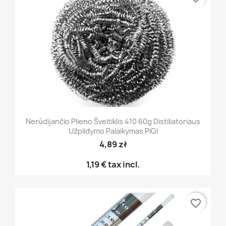
Nerūdijančio Plieno Šveitiklis 410 60g Distiliatoriaus
Užpildymo Palaikymas PIGI
4,89 zł
1,19 €
tax incl.
favorite_border