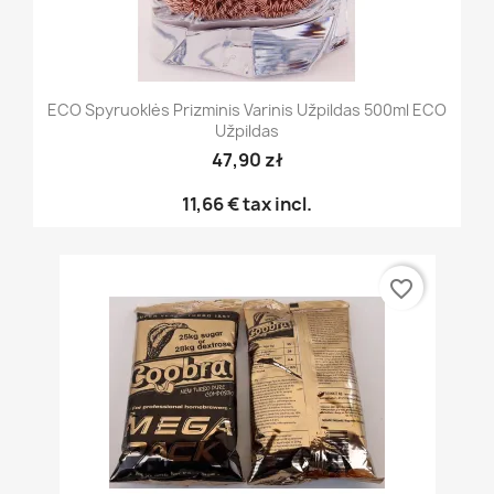
ECO Spyruoklės Prizminis Varinis Užpildas 500ml ECO
Užpildas
47,90 zł
11,66 €
tax incl.
favorite_border