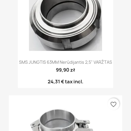
SMS JUNGTIS 63MM Nerūdijantis 2,5" VARŽTAS
99,90 zł
24,31 €
tax incl.
favorite_border