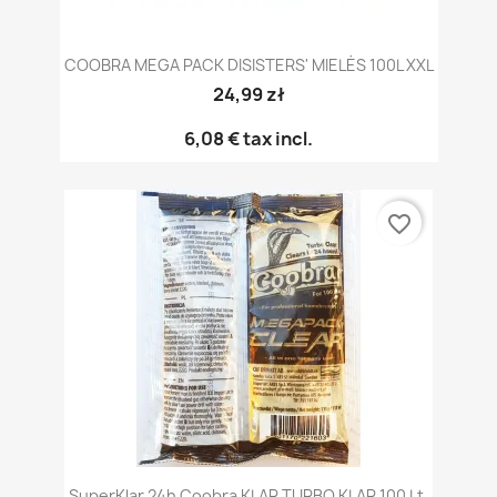
COOBRA MEGA PACK DISISTERS' MIELĖS 100L XXL
24,99 zł
6,08 €
tax incl.
favorite_border
SuperKlar 24h Coobra KLAR TURBO KLAR 100 Lt.