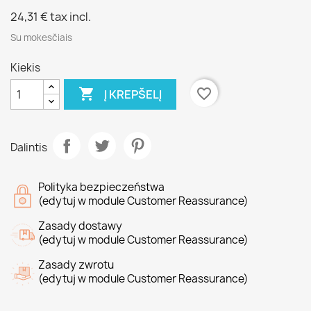
24,31 €
tax incl.
Su mokesčiais
Kiekis

favorite_border
Į KREPŠELĮ
Dalintis
Polityka bezpieczeństwa
(edytuj w module Customer Reassurance)
Zasady dostawy
(edytuj w module Customer Reassurance)
Zasady zwrotu
(edytuj w module Customer Reassurance)