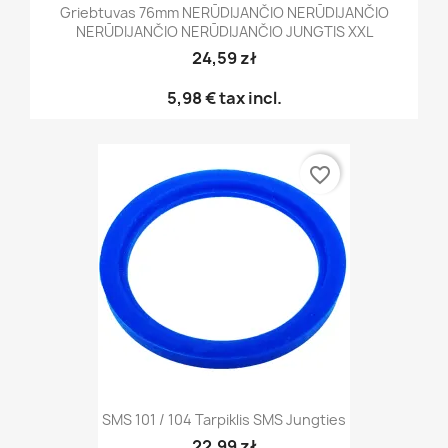
Griebtuvas 76mm NERŪDIJANČIO NERŪDIJANČIO
NERŪDIJANČIO NERŪDIJANČIO JUNGTIS XXL
24,59 zł
5,98 €
tax incl.
favorite_border
SMS 101 / 104 Tarpiklis SMS Jungties
22,99 zł