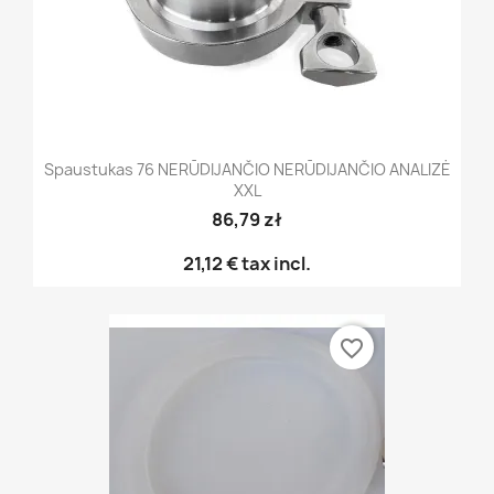
Spaustukas 76 NERŪDIJANČIO NERŪDIJANČIO ANALIZĖ
XXL
86,79 zł
21,12 €
tax incl.
favorite_border