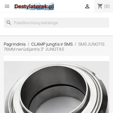
shopping_cart


(0)
search
Pagrindinis
CLAMP jungtis ir SMS
SMS JUNGTIS
76MM nerūdijantis 3" JUNGTAS