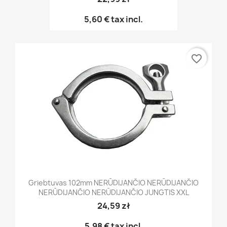
5,60 €
tax incl.
favorite_border
Griebtuvas 102mm NERŪDIJANČIO NERŪDIJANČIO
NERŪDIJANČIO NERŪDIJANČIO JUNGTIS XXL
24,59 zł
5,98 €
tax incl.