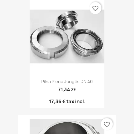
favorite_border
Pilna Pieno Jungtis DN 40
71,34 zł
17,36 €
tax incl.
favorite_border