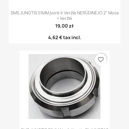
SMS JUNGTIS 51MM Įvorė Ir Veržlė NERŪDINĖJO 2" Mova
+ Veržlė
19,00 zł
4,62 €
tax incl.
favorite_border