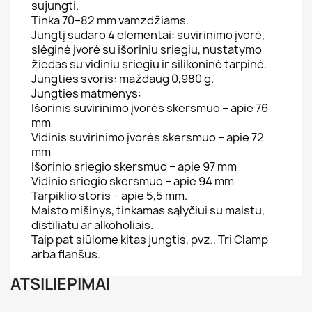
sujungti.
Tinka 70–82 mm vamzdžiams.
Jungtį sudaro 4 elementai: suvirinimo įvorė,
slėginė įvorė su išoriniu sriegiu, nustatymo
žiedas su vidiniu sriegiu ir silikoninė tarpinė.
Jungties svoris: maždaug 0,980 g.
Jungties matmenys:
Išorinis suvirinimo įvorės skersmuo – apie 76
mm
Vidinis suvirinimo įvorės skersmuo – apie 72
mm
Išorinio sriegio skersmuo – apie 97 mm
Vidinio sriegio skersmuo – apie 94 mm
Tarpiklio storis – apie 5,5 mm.
Maisto mišinys, tinkamas sąlyčiui su maistu,
distiliatu ar alkoholiais.
Taip pat siūlome kitas jungtis, pvz., Tri Clamp
arba flanšus.
ATSILIEPIMAI