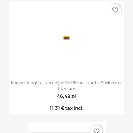
favorite_border
Kūginė Jungtis - Nerūdijančio Plieno Jungtis Suvirinimui
1 1/4, 5/4
46,49 zł
11,31 €
tax incl.
favorite_border