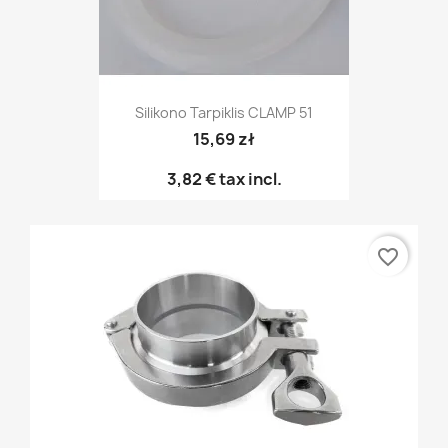
Silikono Tarpiklis CLAMP 51
15,69 zł
3,82 €
tax incl.
favorite_border