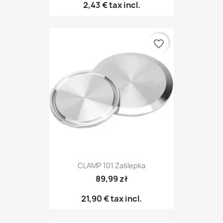
2,43 €
tax incl.
favorite_border
CLAMP 101 Zaślepka
89,99 zł
21,90 €
tax incl.