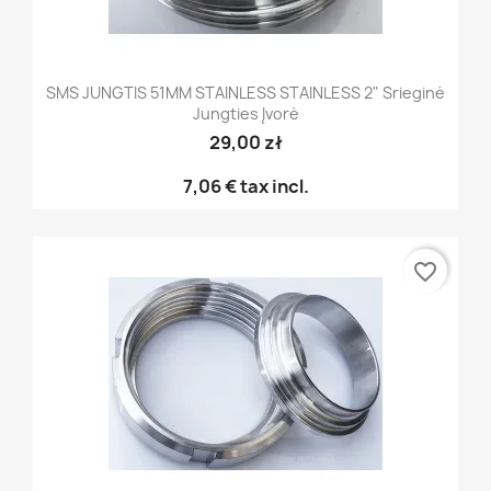
SMS JUNGTIS 51MM STAINLESS STAINLESS 2" Srieginė
Jungties Įvorė
29,00 zł
7,06 €
tax incl.
favorite_border