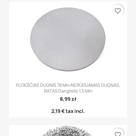
favorite_border
PLOKŠČIAS DUGNIS 78 Mm NERŪDIJAMAS DUGNAS,
RATAS Dangtelis 1,5 Mm
8,99 zł
2,19 €
tax incl.
favorite_border