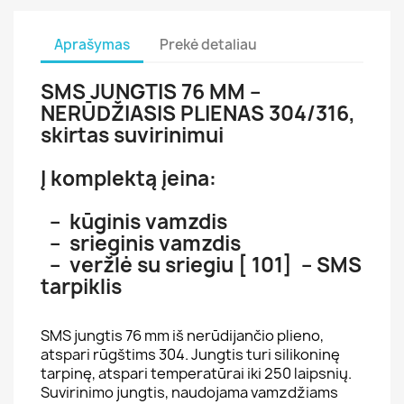
Aprašymas
Prekė detaliau
SMS JUNGTIS 76 MM –
NERŪDŽIASIS PLIENAS 304/316,
skirtas suvirinimui
Į komplektą įeina:
– kūginis vamzdis
– srieginis vamzdis
– veržlė su sriegiu [ 101] – SMS
tarpiklis
SMS jungtis 76 mm iš nerūdijančio plieno,
atspari rūgštims 304. Jungtis turi silikoninę
tarpinę, atspari temperatūrai iki 250 laipsnių.
Suvirinimo jungtis, naudojama vamzdžiams