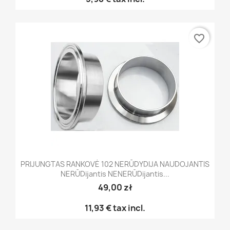
favorite_border
PRIJUNGTAS RANKOVĖ 102 NERŪDYDIJA NAUDOJANTIS
NERŪDijantis NENERŪDijantis...
49,00 zł
11,93 €
tax incl.