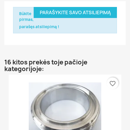
PARAŠYKITE SAVO ATSILIEPIMĄ
Būkite
pirmas,
parašęs atsiliepimą !
16 kitos prekės toje pačioje
kategorijoje:
favorite_border