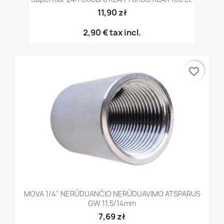
11,90 zł
2,90 €
tax incl.
favorite_border
MOVA 1/4" NERŪDIJANČIO NERŪDIJAVIMO ATSPARUS
GW 11,5/14mm
7,69 zł