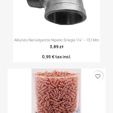
Alkūnės Nerūdijančio Nipelio Sriegis 1/4" – 13,1 Mm
3,89 zł
0,95 €
tax incl.
favorite_border