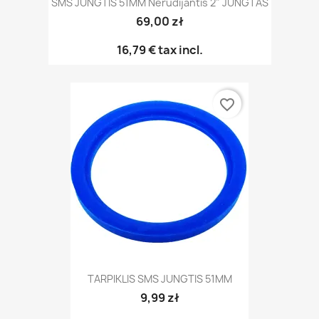
SMS JUNGTIS 51MM Nerūdijantis 2" JUNGTAS
69,00 zł
16,79 €
tax incl.
favorite_border
TARPIKLIS SMS JUNGTIS 51MM
9,99 zł