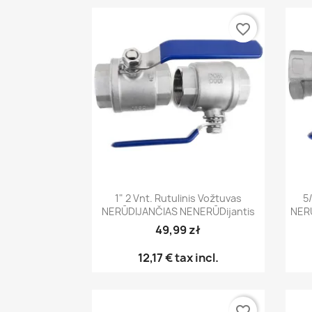
favorite_border
Greita peržiūra

1" 2 Vnt. Rutulinis Vožtuvas
5/
NERŪDIJANČIAS NENERŪDijantis
NERŪ
49,99 zł
12,17 €
tax incl.
favorite_border