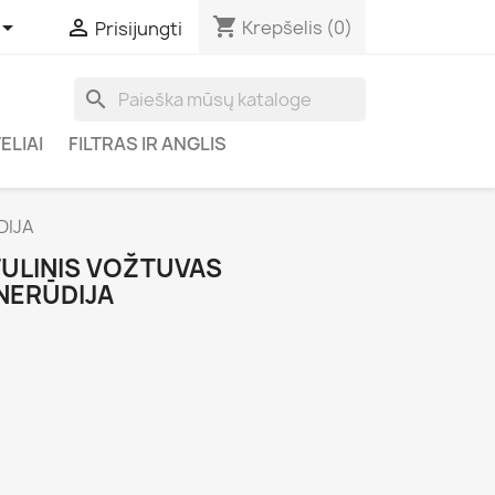
shopping_cart


Krepšelis
(0)
Prisijungti
search
ELIAI
FILTRAS IR ANGLIS
DIJA
UTULINIS VOŽTUVAS
NERŪDIJA