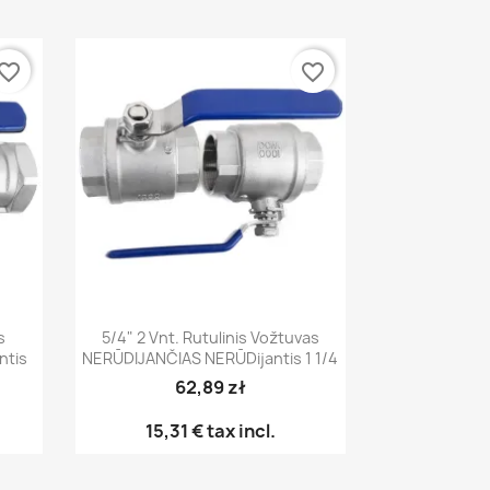
vorite_border
favorite_border
Greita peržiūra

s
5/4" 2 Vnt. Rutulinis Vožtuvas
ntis
NERŪDIJANČIAS NERŪDijantis 1 1/4
62,89 zł
15,31 €
tax incl.