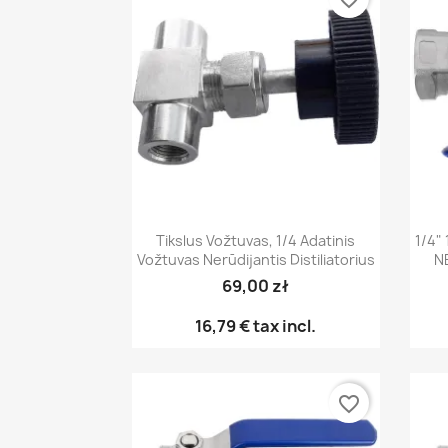
Greita peržiūra

Tikslus Vožtuvas, 1/4 Adatinis
1/4"
Vožtuvas Nerūdijantis Distiliatorius
N
69,00 zł
16,79 €
tax incl.
favorite_border