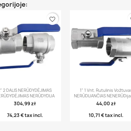
egorijoje:
favorite_border
fa
Greita peržiūra
Greita peržiūra


2" 2 DALIS NERŪDYDĖJIMAS
1" 1 Vnt. Rutulinis Vožtuva
ERŪDYDĖJIMAS NERŪDYDIJA
NERŪDIJANČIAS NENERŪDija
304,99 zł
44,00 zł
74,23 €
tax incl.
10,71 €
tax incl.