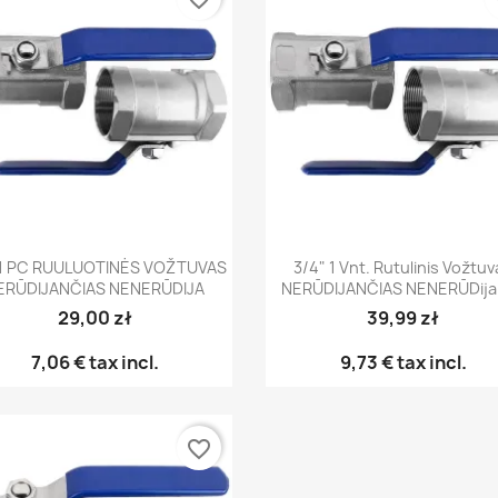
Greita peržiūra
Greita peržiūra


 1 PC RUULUOTINĖS VOŽTUVAS
3/4" 1 Vnt. Rutulinis Vožtu
ERŪDIJANČIAS NENERŪDIJA
NERŪDIJANČIAS NENERŪDija
29,00 zł
39,99 zł
7,06 €
tax incl.
9,73 €
tax incl.
favorite_border