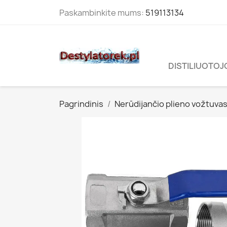
Paskambinkite mums:
519113134
DISTILIUOTOJ
Pagrindinis
Nerūdijančio plieno vožtuva