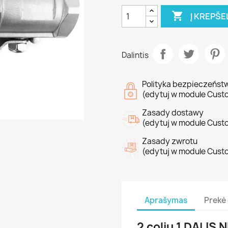

Į KREPŠE
Dalintis
Polityka bezpieczeńst
(edytuj w module Cust
Zasady dostawy
(edytuj w module Cust
Zasady zwrotu
(edytuj w module Cust
Aprašymas
Prekė 
2 colių 1 DALIS