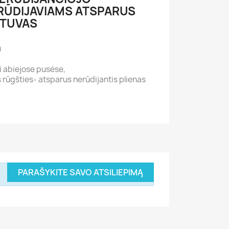
RŪDIJAVIAMS ATSPARUS
ŽTUVAS
)
i abiejose pusėse,
 rūgšties- atsparus nerūdijantis plienas
PARAŠYKITE SAVO ATSILIEPIMĄ