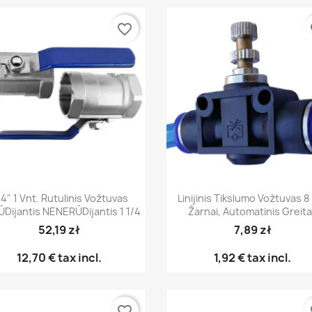
favorite_border
fa
Greita peržiūra
Greita peržiūra


4" 1 Vnt. Rutulinis Vožtuvas
Linijinis Tikslumo Vožtuvas 
Dijantis NENERŪDijantis 1 1/4
Žarnai, Automatinis Greit
52,19 zł
7,89 zł
12,70 €
tax incl.
1,92 €
tax incl.
favorite_border
fa