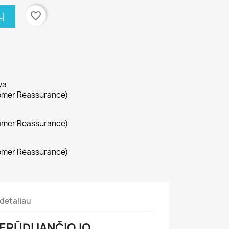
favorite_border
LĮ
wa
omer Reassurance)
omer Reassurance)
omer Reassurance)
detaliau
 NERŪDIJANČIOJO