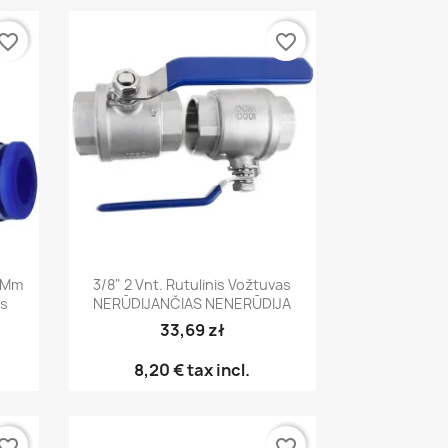
vorite_border
favorite_border
Greita peržiūra

8 Mm
3/8" 2 Vnt. Rutulinis Vožtuvas
as
NERŪDIJANČIAS NENERŪDIJA
33,69 zł
8,20 €
tax incl.
vorite_border
favorite_border