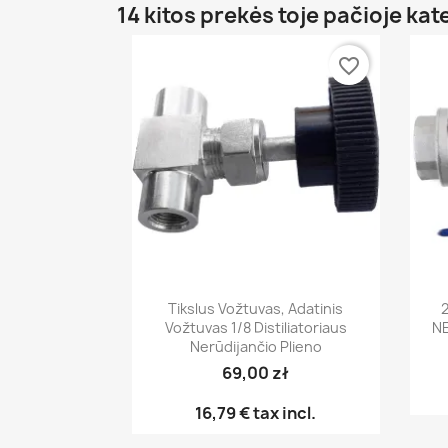
14 kitos prekės toje pačioje kat
favorite_border
Greita peržiūra

Tikslus Vožtuvas, Adatinis
Vožtuvas 1/8 Distiliatoriaus
N
Nerūdijančio Plieno
69,00 zł
16,79 €
tax incl.