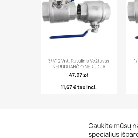
Greita peržiūra

3/4" 2 Vnt. Rutulinis Vožtuvas
1/
NERŪDIJANČIO NERŪDIJA
47,97 zł
11,67 €
tax incl.
Gaukite mūsų na
specialius išpa