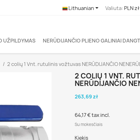

Lithuanian
Valiuta:
PLN zł
O UŽPILDYMAS
NERŪDIJANČIO PLIENO GALINIAI DANGT
s
2 colių 1 Vnt. rutulinis vožtuvas NERŪDIJANČIO NENERŪ
2 COLIŲ 1 VNT. R
NERŪDIJANČIO NE
263,69 zł
64,17 €
tax incl.
Su mokesčiais
Kiekis