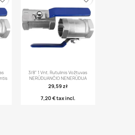
Greita peržiūra

vas
3/8" 1 Vnt. Rutulinis Vožtuvas
ntis
NERŪDIJANČIO NENERŪDIJA
29,59 zł
7,20 €
tax incl.