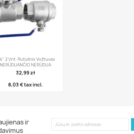
Greita peržiūra

4" 2 Vnt. Rutulinis Vožtuvas
NERŪDIJANČIO NERŪDIJA
32,99 zł
8,03 €
tax incl.
ujienas ir
rdavimus