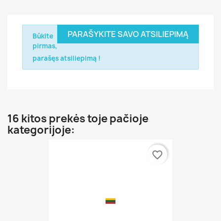
PARAŠYKITE SAVO ATSILIEPIMĄ
Būkite
pirmas,
parašęs atsiliepimą !
16 kitos prekės toje pačioje
kategorijoje:
favorite_border