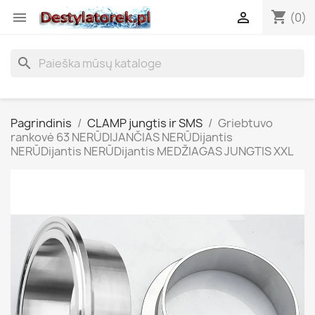
shopping_cart


(0)
search
Pagrindinis
CLAMP jungtis ir SMS
Griebtuvo
rankovė 63 NERŪDIJANČIAS NERŪDijantis
NERŪDijantis NERŪDijantis MEDŽIAGAS JUNGTIS XXL