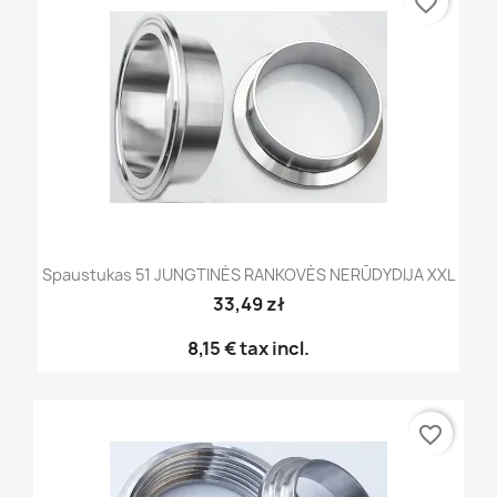
favorite_border
Spaustukas 51 JUNGTINĖS RANKOVĖS NERŪDYDIJA XXL
33,49 zł
8,15 €
tax incl.
favorite_border