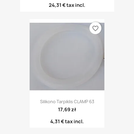
24,31 €
tax incl.
favorite_border
Silikono Tarpiklis CLAMP 63
17,69 zł
4,31 €
tax incl.