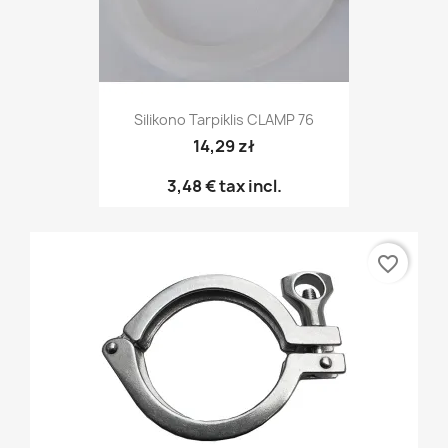
Silikono Tarpiklis CLAMP 76
14,29 zł
3,48 €
tax incl.
favorite_border