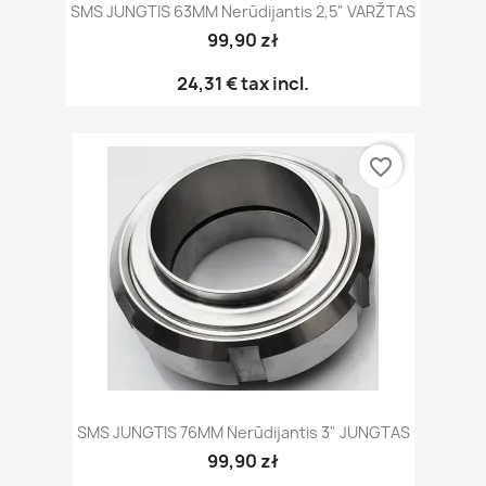
SMS JUNGTIS 63MM Nerūdijantis 2,5" VARŽTAS
99,90 zł
24,31 €
tax incl.
favorite_border
SMS JUNGTIS 76MM Nerūdijantis 3" JUNGTAS
99,90 zł