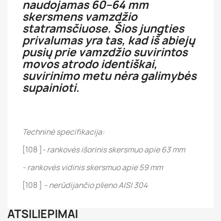
naudojamas 60–64 mm
skersmens vamzdžio
statramsčiuose. Šios jungties
privalumas yra tas, kad iš abiejų
pusių prie vamzdžio suvirintos
movos atrodo identiškai,
suvirinimo metu nėra galimybės
supainioti.
Techninė specifikacija:
[108 ]
- rankovės išorinis skersmuo apie 63 mm
- rankovės vidinis skersmuo apie 59 mm
[108 ]
– nerūdijančio plieno AISI 304
ATSILIEPIMAI