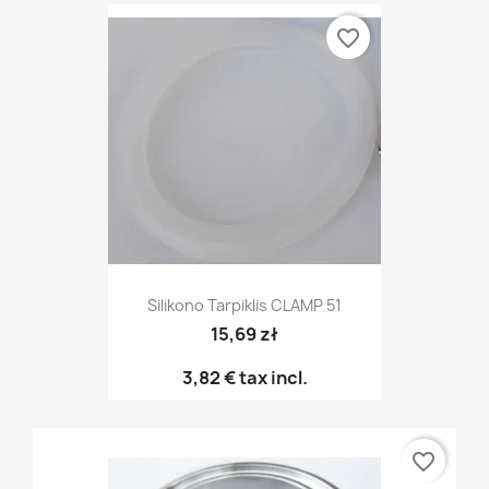
favorite_border
Silikono Tarpiklis CLAMP 51
15,69 zł
3,82 €
tax incl.
favorite_border