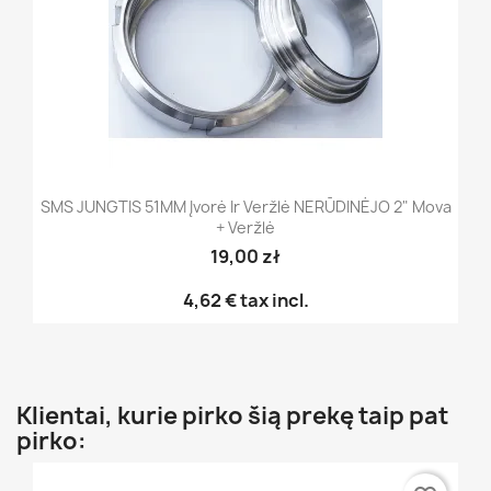
SMS JUNGTIS 51MM Įvorė Ir Veržlė NERŪDINĖJO 2" Mova
+ Veržlė
19,00 zł
4,62 €
tax incl.
Klientai, kurie pirko šią prekę taip pat
pirko: