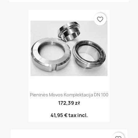
favorite_border
Pieninės Movos Komplektacija DN 100
172,39 zł
41,95 €
tax incl.