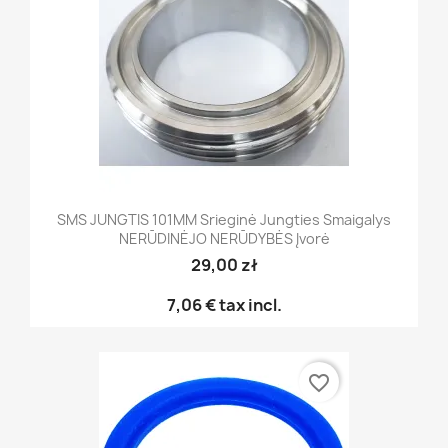
SMS JUNGTIS 101MM Srieginė Jungties Smaigalys
NERŪDINĖJO NERŪDYBĖS Įvorė
29,00 zł
7,06 €
tax incl.
favorite_border