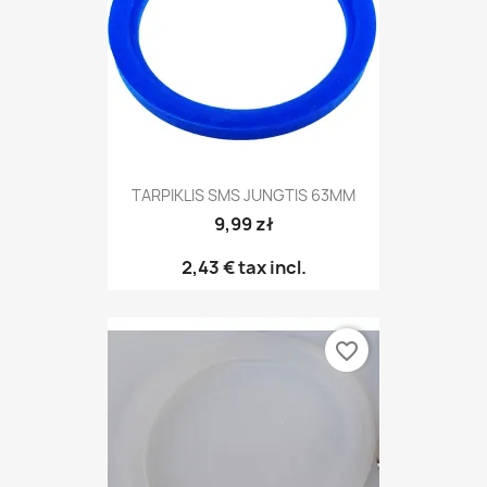
TARPIKLIS SMS JUNGTIS 63MM
9,99 zł
2,43 €
tax incl.
favorite_border