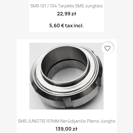
SMS 101 / 104 Tarpiklis SMS Jungties
22,99 zł
5,60 €
tax incl.
favorite_border
SMS JUNGTIS 101MM Nerūdijančio Plieno Jungtis
139,00 zł