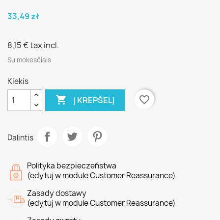
33,49 zł
8,15 €
tax incl.
Su mokesčiais
Kiekis

favorite_border
Į KREPŠELĮ
Dalintis
Polityka bezpieczeństwa
(edytuj w module Customer Reassurance)
Zasady dostawy
(edytuj w module Customer Reassurance)