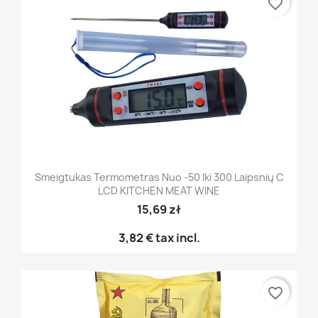
favorite_border
Smeigtukas Termometras Nuo -50 Iki 300 Laipsnių C
LCD KITCHEN MEAT WINE
15,69 zł
3,82 €
tax incl.
favorite_border