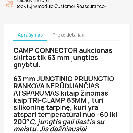
Zasady zwrotu
(edytuj w module Customer Reassurance)
Aprašymas
Prekė detaliau
CAMP CONNECTOR aukcionas
skirtas tik 63 mm jungties
gnybtui.
63 mm JUNGTINIO PRIJUNGTIO
RANKOVA NERŪDIJANČIAS
ATSPARUMAS kitaip žinomas
kaip TRI-CLAMP 63MM , turi
silikoninę tarpinę, kuri yra
atspari temperatūrai nuo -60 iki
200
°
C, jungtis gali liestis su
maistu. Jis dažniausiai