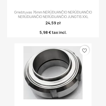
Griebtuvas 76mm NERŪDIJANČIO NERŪDIJANČIO
NERŪDIJANČIO NERŪDIJANČIO JUNGTIS XXL
24,59 zł
5,98 €
tax incl.
favorite_border