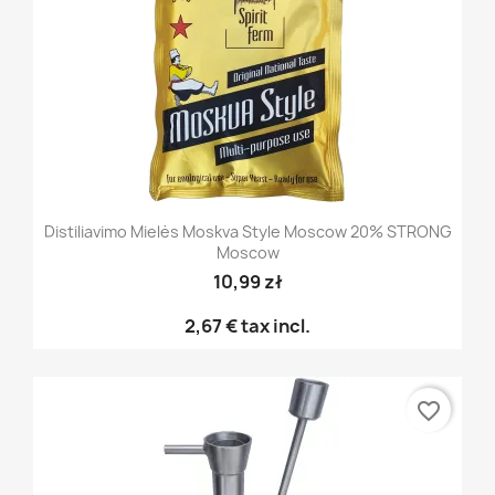
Distiliavimo Mielės Moskva Style Moscow 20% STRONG
Moscow
10,99 zł
2,67 €
tax incl.
favorite_border