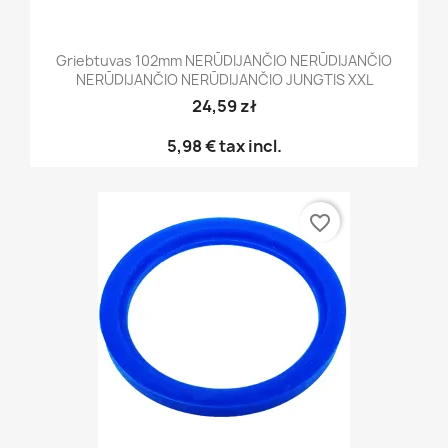
Griebtuvas 102mm NERŪDIJANČIO NERŪDIJANČIO
NERŪDIJANČIO NERŪDIJANČIO JUNGTIS XXL
24,59 zł
5,98 €
tax incl.
favorite_border