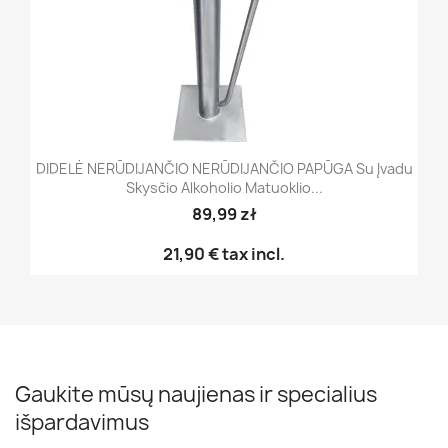
DIDELĖ NERŪDIJANČIO NERŪDIJANČIO PAPŪGA Su Įvadu
Skysčio Alkoholio Matuoklio...
89,99 zł
21,90 €
tax incl.
Gaukite mūsų naujienas ir specialius
išpardavimus