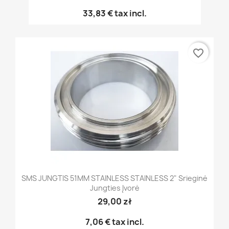
33,83 €
tax incl.
favorite_border
SMS JUNGTIS 51MM STAINLESS STAINLESS 2" Srieginė
Jungties Įvorė
29,00 zł
7,06 €
tax incl.