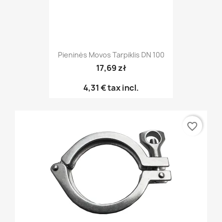
Pieninės Movos Tarpiklis DN 100
17,69 zł
4,31 €
tax incl.
favorite_border