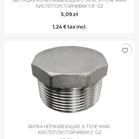
ЗАГЛУШКА ИЗ НЕРЖАВЕЮЩЕЙ СТАЛИ, 6-ТОЧЕЧНАЯ,
КИСЛОТОУСТОЙЧИВАЯ 1/8" GZ
5,09 zł
1,24 €
tax incl.
favorite_border
ВИЛКА НЕРЖАВЕЮЩАЯ, 6-ТОЧЕЧНАЯ,
КИСЛОТОУСТОЙЧИВАЯ 2" GZ