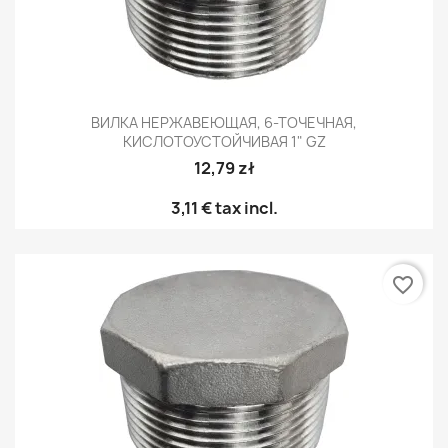
ВИЛКА НЕРЖАВЕЮЩАЯ, 6-ТОЧЕЧНАЯ,
КИСЛОТОУСТОЙЧИВАЯ 1" GZ
12,79 zł
3,11 €
tax incl.
favorite_border