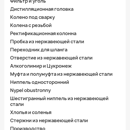
Фильтр и уголь
Дистилляционная головка
Колено под сварку
Колена с резьбой
Ректификационная колонна
Пробка из нержавеющей стали
Переходник для шланга
Отверстие из нержавеющей стали
Алкоголимир и Цукромеж
Муфта и полумуфта из нержавеющей стали
Ниппель односторонний
Nypel obustronny
Шестигранный ниппель из нержавеющей
стали
Хлопья и соленья
Стержни из нержавеющей стали
Производство