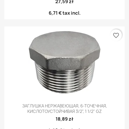
27,59 zł
6,71 €
tax incl.
favorite_border
ЗАГЛУШКА НЕРЖАВЕЮЩАЯ, 6-ТОЧЕЧНАЯ,
КИСЛОТОУСТОЙЧИВАЯ 3/2", 1 1/2" GZ
18,89 zł