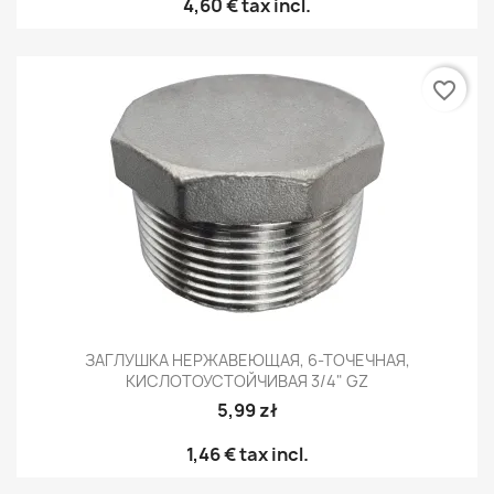
4,60 €
tax incl.
favorite_border
ЗАГЛУШКА НЕРЖАВЕЮЩАЯ, 6-ТОЧЕЧНАЯ,
КИСЛОТОУСТОЙЧИВАЯ 3/4" GZ
5,99 zł
1,46 €
tax incl.