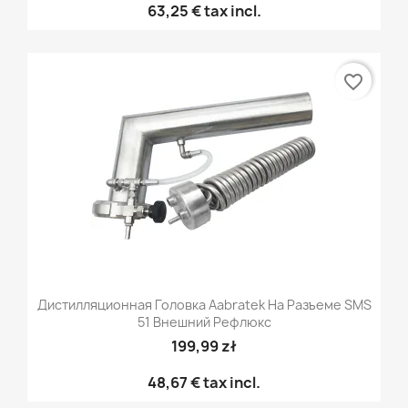
63,25 €
tax incl.
favorite_border
Дистилляционная Головка Aabratek На Разъеме SMS
51 Внешний Рефлюкс
199,99 zł
48,67 €
tax incl.