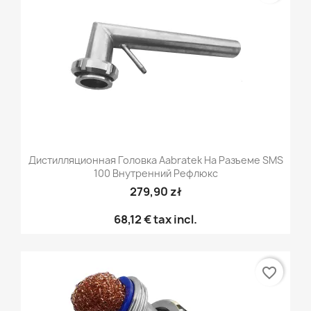
Дистилляционная Головка Aabratek На Разъеме SMS
100 Внутренний Рефлюкс
279,90 zł
68,12 €
tax incl.
favorite_border