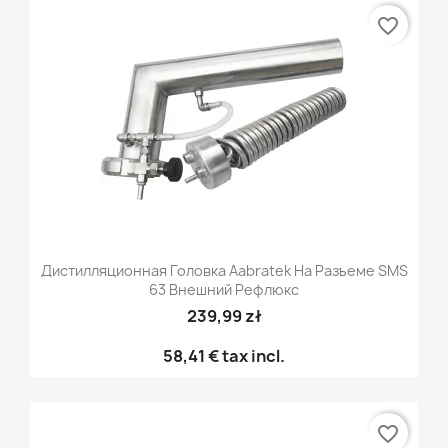
favorite_border
Дистилляционная Головка Aabratek На Разъеме SMS
63 Внешний Рефлюкс
239,99 zł
58,41 €
tax incl.
favorite_border