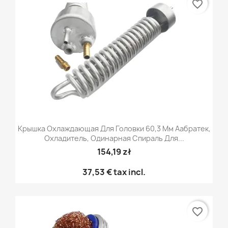
favorite_border
Крышка Охлаждающая Для Головки 60,3 Мм Аабратек,
Охладитель, Одинарная Спираль Для...
154,19 zł
37,53 €
tax incl.
favorite_border