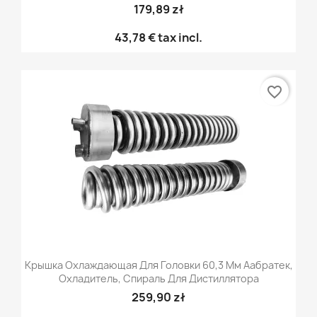
179,89 zł
43,78 €
tax incl.
favorite_border
Крышка Охлаждающая Для Головки 60,3 Мм Аабратек,
Охладитель, Спираль Для Дистиллятора
259,90 zł