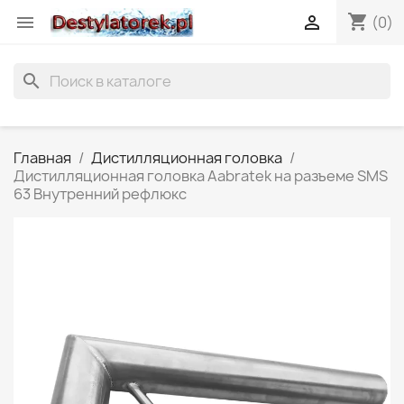
shopping_cart


(0)
search
Главная
Дистилляционная головка
Дистилляционная головка Aabratek на разъеме SMS
63 Внутренний рефлюкс