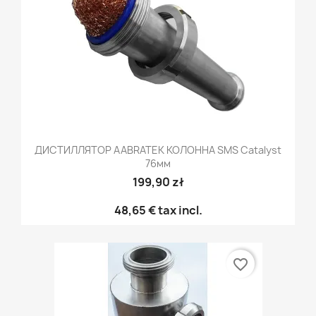
ДИСТИЛЛЯТОР AABRATEK КОЛОННА SMS Catalyst
76мм
199,90 zł
48,65 €
tax incl.
favorite_border