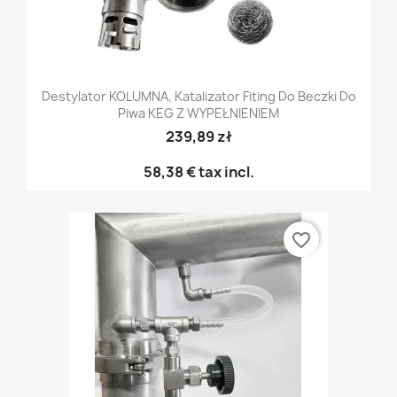
Destylator KOLUMNA, Katalizator Fiting Do Beczki Do
Piwa KEG Z WYPEŁNIENIEM
239,89 zł
58,38 €
tax incl.
favorite_border