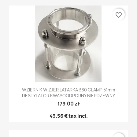
favorite_border
WZIERNIK WIZJER LATARKA 360 CLAMP 51mm
DESTYLATOR KWASOODPORNY NIERDZEWNY
179,00 zł
43,56 €
tax incl.