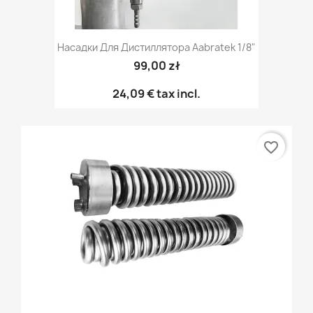
Насадки Для Дистиллятора Aabratek 1/8"
99,00 zł
24,09 €
tax incl.
favorite_border