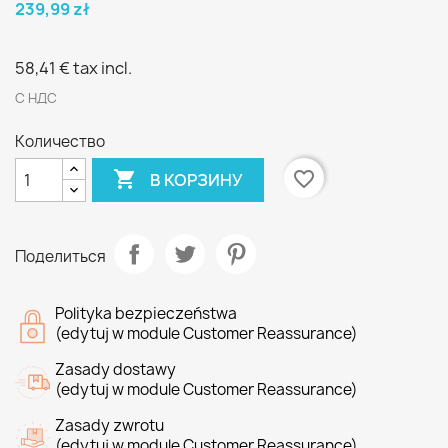
239,99 zł
58,41 €
tax incl.
С НДС
Количество

favorite_border
В КОРЗИНУ
Поделиться
Polityka bezpieczeństwa
(edytuj w module Customer Reassurance)
Zasady dostawy
(edytuj w module Customer Reassurance)
Zasady zwrotu
(edytuj w module Customer Reassurance)