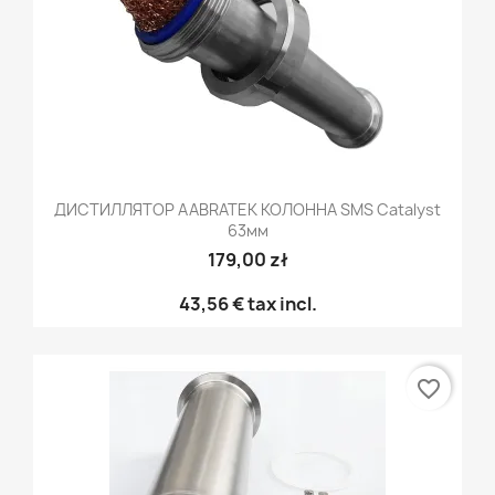
ДИСТИЛЛЯТОР AABRATEK КОЛОННА SMS Catalyst
63мм
179,00 zł
43,56 €
tax incl.
favorite_border