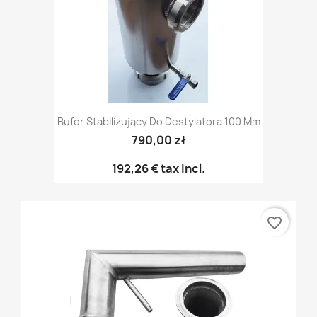
Bufor Stabilizujący Do Destylatora 100 Mm
790,00 zł
192,26 €
tax incl.
favorite_border