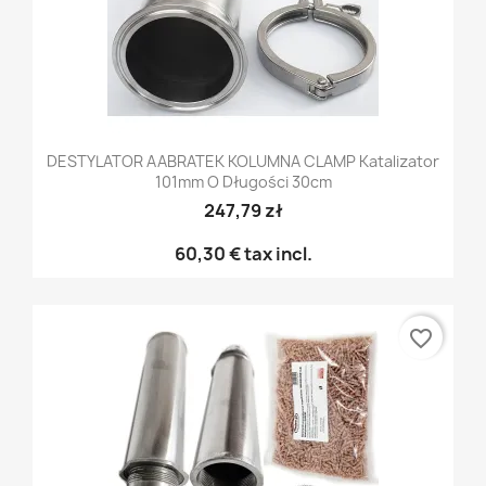
DESTYLATOR AABRATEK KOLUMNA CLAMP Katalizator
101mm O Długości 30cm
247,79 zł
60,30 €
tax incl.
favorite_border