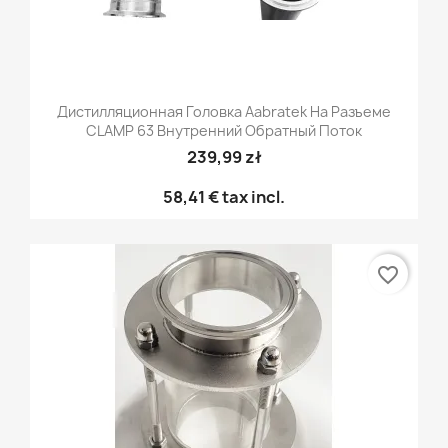
Дистилляционная Головка Aabratek На Разъеме
CLAMP 63 Внутренний Обратный Поток
239,99 zł
58,41 €
tax incl.
favorite_border