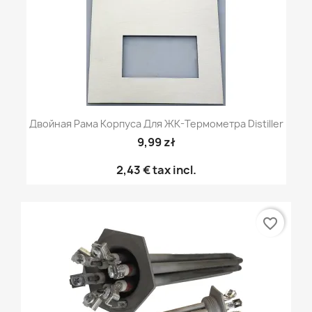
Двойная Рама Корпуса Для ЖК-Термометра Distiller
9,99 zł
2,43 €
tax incl.
favorite_border