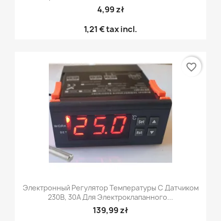
4,99 zł
1,21 €
tax incl.
favorite_border
Электронный Регулятор Температуры С Датчиком
230В, 30А Для Электроклапанного...
139,99 zł