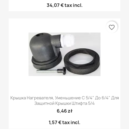
34,07 €
tax incl.
favorite_border
Крышка Нагревателя, Уменьшение С 5/4" До 6/4" Для
Защитной Крышки Штифта 5/4
6,46 zł
1,57 €
tax incl.