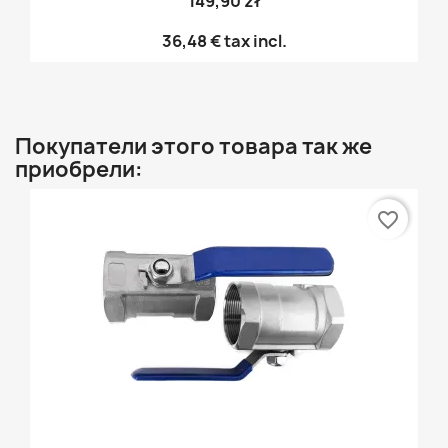
149,90 zł
36,48 €
tax incl.
Покупатели этого товара так же
приобрели:
favorite_border