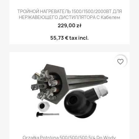
ТРОЙНОЙ НАГРЕВАТЕЛЬ 1500/1500/2000ВТ ДЛЯ
НЕРЖАВЕЮЩЕГО ДИСТИЛЛЯТОРА С Кабелем
229,00 zł
55,73 €
tax incl.
favorite_border
Grzałka Potrójna 500/500/500 5/4 Do Wody,