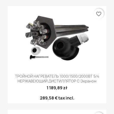
favorite_border
ТРОЙНОЙ НАГРЕВАТЕЛЬ 1000/1500/2000ВТ 5/4
НЕРЖАВЕЮЩИЙ ДИСТИЛЛЯТОР С Экраном
1 189,89 zł
289,58 €
tax incl.