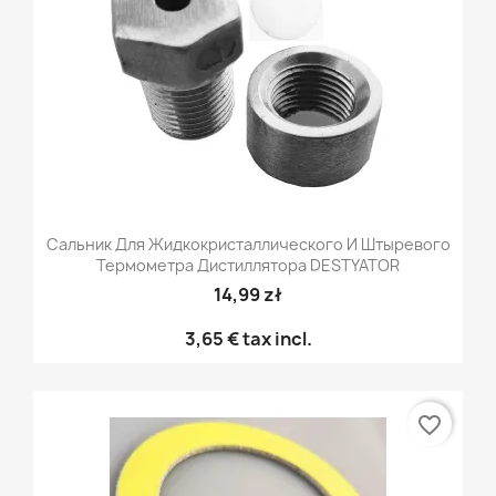
Сальник Для Жидкокристаллического И Штыревого
Термометра Дистиллятора DESTYATOR
14,99 zł
3,65 €
tax incl.
favorite_border