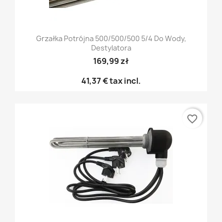
Grzałka Potrójna 500/500/500 5/4 Do Wody,
Destylatora
169,99 zł
41,37 €
tax incl.
favorite_border