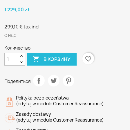
1 229,00 zł
299,10 €
tax incl.
С НДС
Количество

favorite_border
В КОРЗИНУ
Поделиться
Polityka bezpieczeństwa
(edytuj w module Customer Reassurance)
Zasady dostawy
(edytuj w module Customer Reassurance)