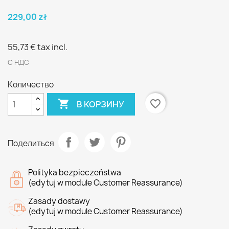
229,00 zł
55,73 €
tax incl.
С НДС
Количество

favorite_border
В КОРЗИНУ
Поделиться
Polityka bezpieczeństwa
(edytuj w module Customer Reassurance)
Zasady dostawy
(edytuj w module Customer Reassurance)