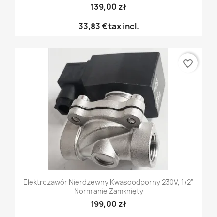
139,00 zł
33,83 €
tax incl.
favorite_border
Elektrozawór Nierdzewny Kwasoodporny 230V, 1/2"
Normlanie Zamknięty
199,00 zł