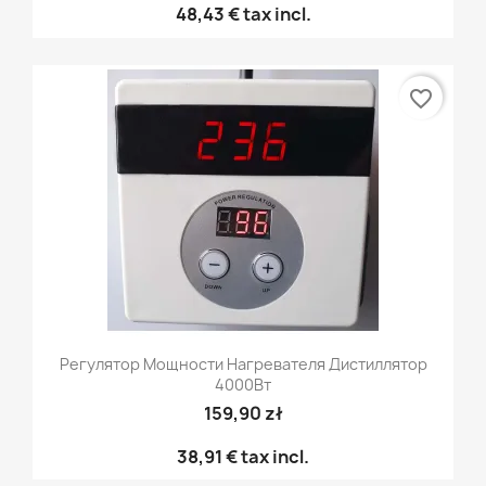
48,43 €
tax incl.
favorite_border
Регулятор Мощности Нагревателя Дистиллятор
4000Вт
159,90 zł
38,91 €
tax incl.