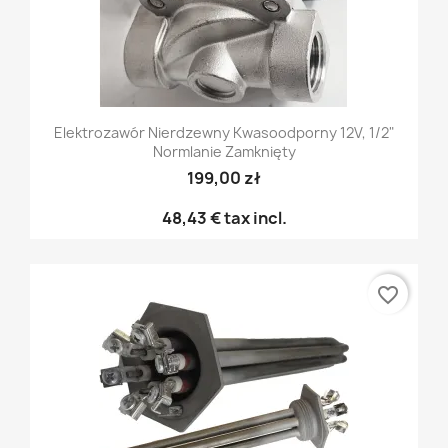
Elektrozawór Nierdzewny Kwasoodporny 12V, 1/2"
Normlanie Zamknięty
199,00 zł
48,43 €
tax incl.
favorite_border