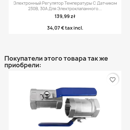
Электронный Регулятор Температуры С Датчиком
230В, 30А Для Электроклапанного...
139,99 zł
34,07 €
tax incl.
Покупатели этого товара так же
приобрели:
favorite_border