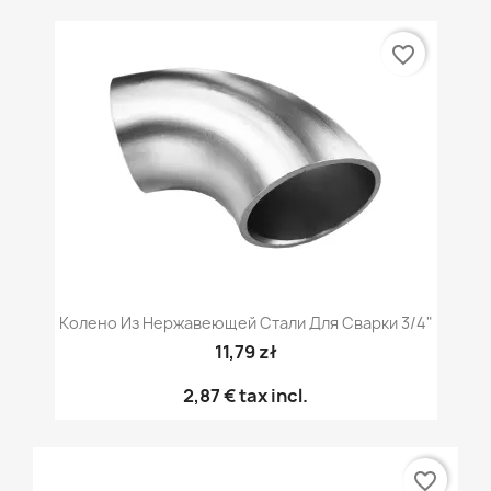
favorite_border
Колено Из Нержавеющей Стали Для Сварки 3/4"
11,79 zł
2,87 €
tax incl.
favorite_border