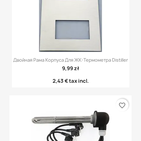
Двойная Рама Корпуса Для ЖК-Термометра Distiller
9,99 zł
2,43 €
tax incl.
favorite_border