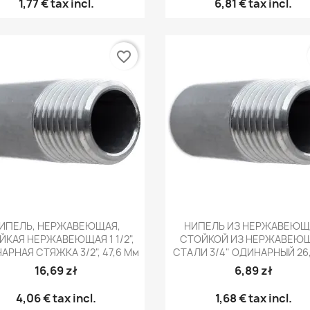
1,77 €
tax incl.
6,81 €
tax incl.
favorite_border
Быстрый просмотр
Быстрый просмот


ИПЕЛЬ, НЕРЖАВЕЮЩАЯ,
НИПЕЛЬ ИЗ НЕРЖАВЕЮЩ
ЙКАЯ НЕРЖАВЕЮЩАЯ 1 1/2",
СТОЙКОЙ ИЗ НЕРЖАВЕЮ
АРНАЯ СТЯЖКА 3/2", 47,6 Мм
СТАЛИ 3/4" ОДИНАРНЫЙ 26
16,69 zł
6,89 zł
ączyć grzałkę do
4,06 €
tax incl.
1,68 €
tax incl.
ora na 230V
Jaki r
Alembiki i abratki