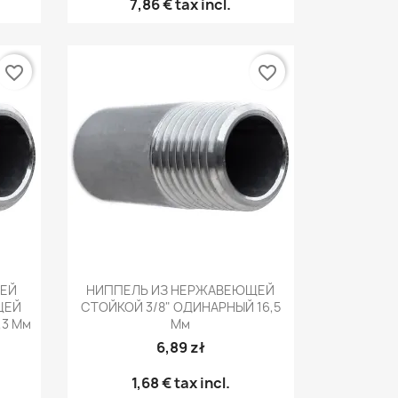
7,86 €
tax incl.
favorite_border
favorite_border
р
Быстрый просмотр

ЕЙ
НИППЕЛЬ ИЗ НЕРЖАВЕЮЩЕЙ
ЩЕЙ
СТОЙКОЙ 3/8" ОДИНАРНЫЙ 16,5
,3 Мм
Мм
6,89 zł
Jak wyklarować zacier -
1,68 €
tax incl.
odpowiedzi
odzaj destylatora