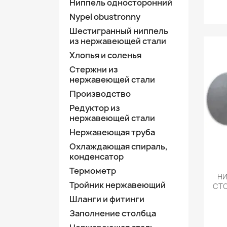
Ниппель односторонний
Nypel obustronny
Шестигранный ниппель
из нержавеющей стали
Хлопья и соленья
Стержни из
нержавеющей стали
Производство
Редуктор из
нержавеющей стали
Нержавеющая труба
Охлаждающая спираль,
конденсатор
Термометр
Н
Тройник нержавеющий
СТО
Шланги и фитинги
Заполнение столбца