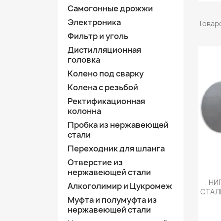
Самогонные дрожжи
Электроника
Товаро
Фильтр и уголь
Дистилляционная
головка
Колено под сварку
Колена с резьбой
Ректификационная
колонна
Пробка из нержавеющей
стали
Переходник для шланга
Отверстие из
нержавеющей стали
НИ
Алкоголимир и Цукромеж
СТАЛ
Муфта и полумуфта из
нержавеющей стали