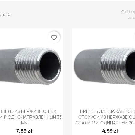
Сорти
в: 10.
ать
favorite_border
Быстрый просмотр
Быстрый просмот


ППЕЛЬ ИЗ НЕРЖАВЕЮЩЕЙ
НИПЕЛЬ ИЗ НЕРЖАВЕЮЩ
И 1" ОДНОНАПРАВЛЕННЫЙ 33
СТОЙКОЙ ИЗ НЕРЖАВЕЮ
Мм
СТАЛИ 1/2" ОДИНАРНЫЙ 20
7,89 zł
4,99 zł