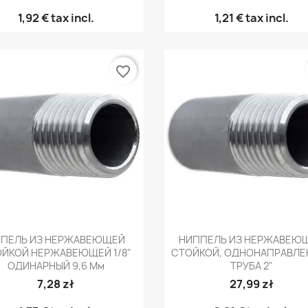
1,92 €
tax incl.
1,21 €
tax incl.
favorite_border
Быстрый просмотр
Быстрый просмот


ИПЕЛЬ ИЗ НЕРЖАВЕЮЩЕЙ
НИППЕЛЬ ИЗ НЕРЖАВЕЮ
ЙКОЙ НЕРЖАВЕЮЩЕЙ 1/8"
СТОЙКОЙ, ОДНОНАПРАВЛЕ
ОДИНАРНЫЙ 9,6 Мм
ТРУБА 2"
7,28 zł
27,99 zł