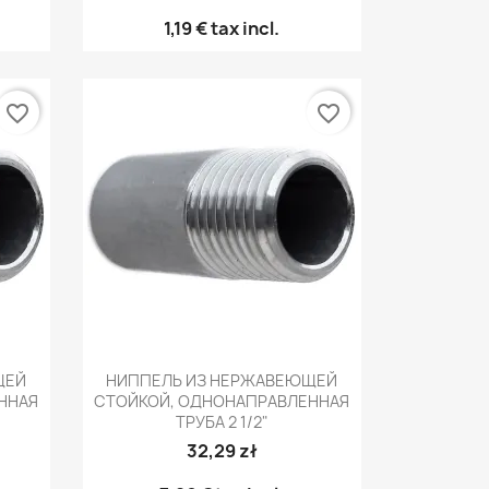
1,19 €
tax incl.
favorite_border
favorite_border
р
Быстрый просмотр

ЩЕЙ
НИППЕЛЬ ИЗ НЕРЖАВЕЮЩЕЙ
ННАЯ
СТОЙКОЙ, ОДНОНАПРАВЛЕННАЯ
ТРУБА 2 1/2"
32,29 zł