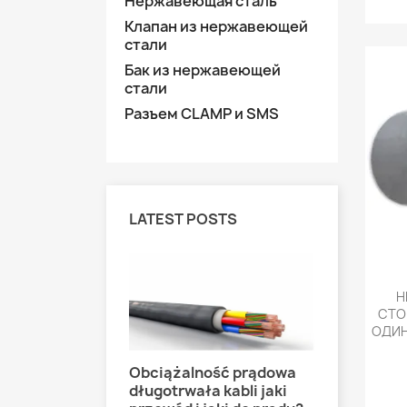
Нержавеющая сталь
Клапан из нержавеющей
стали
Бак из нержавеющей
стали
Разъем CLAMP и SMS
LATEST POSTS
Н
СТО
ОДИН
Obciążalność prądowa
Jak podł
długotrwała kabli jaki
destylat