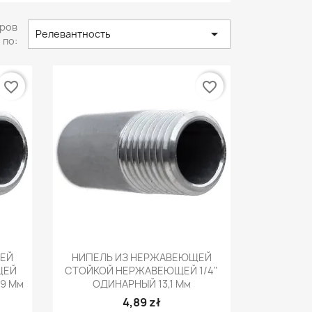
ров

Релевантность
 по:
favorite_border
favorite_border
р
Быстрый просмотр

ЕЙ
НИПЕЛЬ ИЗ НЕРЖАВЕЮЩЕЙ
ЩЕЙ
СТОЙКОЙ НЕРЖАВЕЮЩЕЙ 1/4"
,9 Мм
ОДИНАРНЫЙ 13,1 Мм
4,89 zł