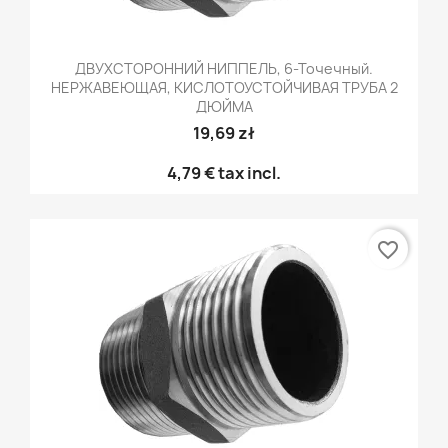
ДВУХСТОРОННИЙ НИППЕЛЬ, 6-Точечный.
НЕРЖАВЕЮЩАЯ, КИСЛОТОУСТОЙЧИВАЯ ТРУБА 2
ДЮЙМА
19,69 zł
4,79 €
tax incl.
favorite_border