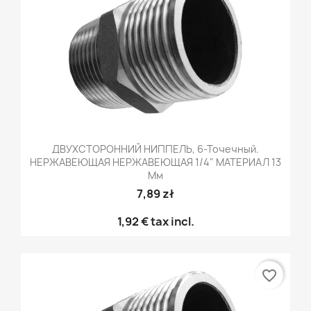
ДВУХСТОРОННИЙ НИППЕЛЬ, 6-Точечный.
НЕРЖАВЕЮЩАЯ НЕРЖАВЕЮЩАЯ 1/4" МАТЕРИАЛ 13
Мм
7,89 zł
1,92 €
tax incl.
favorite_border