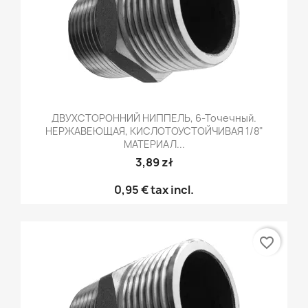
ДВУХСТОРОННИЙ НИППЕЛЬ, 6-Точечный.
НЕРЖАВЕЮЩАЯ, КИСЛОТОУСТОЙЧИВАЯ 1/8"
МАТЕРИАЛ...
3,89 zł
0,95 €
tax incl.
favorite_border