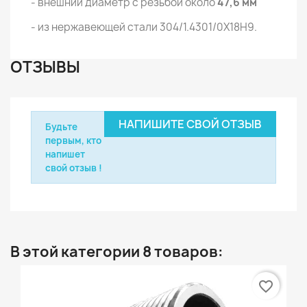
- внешний диаметр с резьбой около
47,6 мм
- из нержавеющей стали 304/1.4301/0Х18Н9.
ОТЗЫВЫ
НАПИШИТЕ СВОЙ ОТЗЫВ
Будьте
первым, кто
напишет
свой отзыв !
В этой категории 8 товаров:
favorite_border