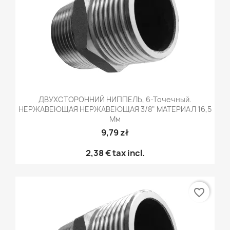
ДВУХСТОРОННИЙ НИППЕЛЬ, 6-Точечный.
НЕРЖАВЕЮЩАЯ НЕРЖАВЕЮЩАЯ 3/8" МАТЕРИАЛ 16,5
Мм
9,79 zł
2,38 €
tax incl.
favorite_border