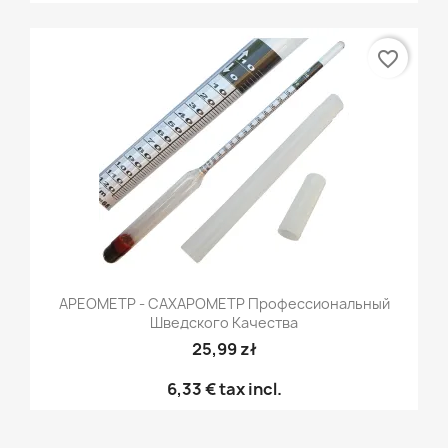
favorite_border
АРЕОМЕТР - САХАРОМЕТР Профессиональный
Шведского Качества
25,99 zł
6,33 €
tax incl.