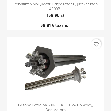
Регулятор Мощности Нагревателя Дистиллятор
4000Вт
159,90 zł
38,91 €
tax incl.
favorite_border
Grzałka Potrójna 500/500/500 5/4 Do Wody,
Destylatora