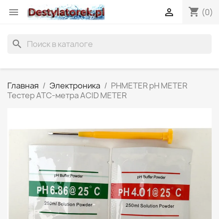
shopping_cart


(0)
search
Главная
Электроника
PHMETER pH METER
Тестер ATC-метра ACID METER