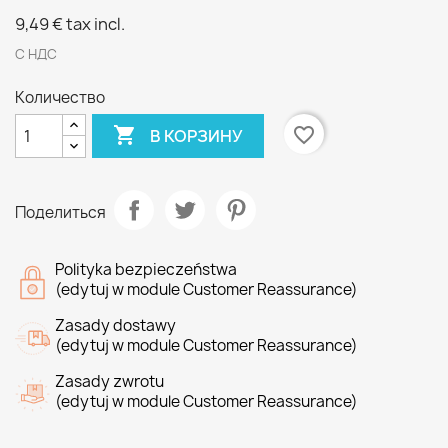
9,49 €
tax incl.
С НДС
Количество

favorite_border
В КОРЗИНУ
Поделиться
Polityka bezpieczeństwa
(edytuj w module Customer Reassurance)
Zasady dostawy
(edytuj w module Customer Reassurance)
Zasady zwrotu
(edytuj w module Customer Reassurance)