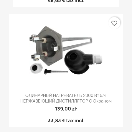
48,65 €
tax incl.
favorite_border
ОДИНАРНЫЙ НАГРЕВАТЕЛЬ 2000 Вт 5/4
НЕРЖАВЕЮЩИЙ ДИСТИЛЛЯТОР С Экраном
139,00 zł
33,83 €
tax incl.