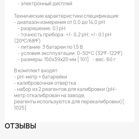
- электронный дисплей
Технические характеристики спецификация:
- диапазон измерения от 0,0 до 14,0 pH
- разрешение: 0,1 pH
- точность прибора: +/- 0,2 pH; +/- 0,1 pH
(20ºC/68ºF)
- питание: 3 батареи по 1,5 В
- условия эксплуатации: 0–50º C (32ºF-122ºF)
- размеры: 150x39x20 мм [ 101] - вес: 60 г
В комплект входят:
- рН-метр + батарейки
- калибровочная отвертка
- набор из 2 реагентов для калибровки (рН-
метр откалиброван на заводе,
реагенты используются для перекалибровки)[
1025]
ОТЗЫВЫ