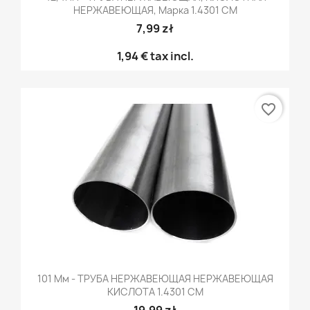
НЕРЖАВЕЮЩАЯ, Марка 1.4301 CM
7,99 zł
1,94 €
tax incl.
favorite_border
101 Мм - ТРУБА НЕРЖАВЕЮЩАЯ НЕРЖАВЕЮЩАЯ
КИСЛОТА 1.4301 CM