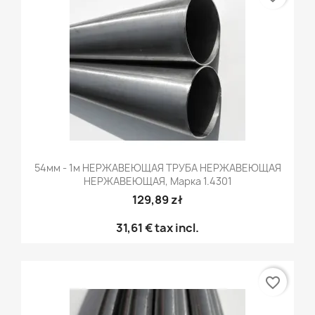
54мм - 1м НЕРЖАВЕЮЩАЯ ТРУБА НЕРЖАВЕЮЩАЯ
НЕРЖАВЕЮЩАЯ, Марка 1.4301
129,89 zł
31,61 €
tax incl.
favorite_border