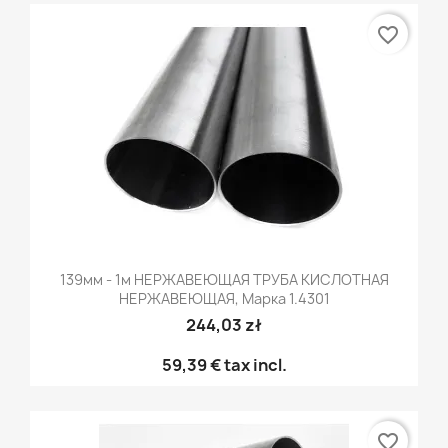
favorite_border
139мм - 1м НЕРЖАВЕЮЩАЯ ТРУБА КИСЛОТНАЯ
НЕРЖАВЕЮЩАЯ, Марка 1.4301
244,03 zł
59,39 €
tax incl.
favorite_border