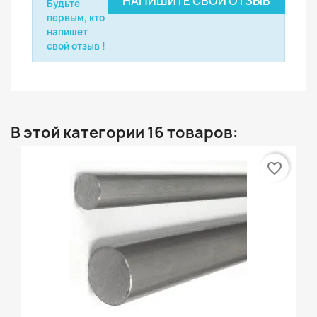
НАПИШИТЕ СВОЙ ОТЗЫВ
Будьте
первым, кто
напишет
свой отзыв !
В этой категории 16 товаров:
favorite_border