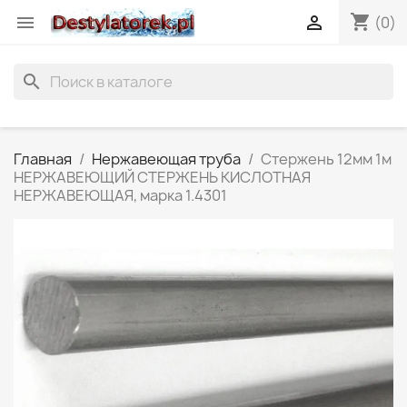
shopping_cart


(0)
search
Главная
Нержавеющая труба
Стержень 12мм 1м
НЕРЖАВЕЮЩИЙ СТЕРЖЕНЬ КИСЛОТНАЯ
НЕРЖАВЕЮЩАЯ, марка 1.4301