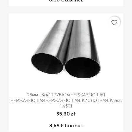
favorite_border
26мм - 3/4" ТРУБА 1м НЕРЖАВЕЮЩАЯ
НЕРЖАВЕЮЩАЯ НЕРЖАВЕЮЩАЯ, КИСЛОТНАЯ, Класс
1.4301
35,30 zł
8,59 €
tax incl.