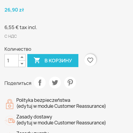
26,90 zł
6,55 €
tax incl.
С НДС
Количество

favorite_border
В КОРЗИНУ
Поделиться
Polityka bezpieczeństwa
(edytuj w module Customer Reassurance)
Zasady dostawy
(edytuj w module Customer Reassurance)