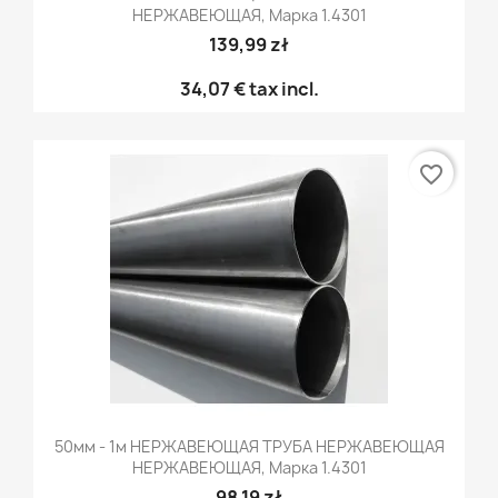
НЕРЖАВЕЮЩАЯ, Марка 1.4301
139,99 zł
34,07 €
tax incl.
favorite_border
50мм - 1м НЕРЖАВЕЮЩАЯ ТРУБА НЕРЖАВЕЮЩАЯ
НЕРЖАВЕЮЩАЯ, Марка 1.4301
98,19 zł