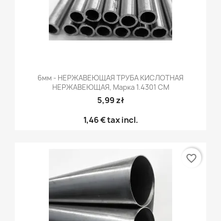
6мм - НЕРЖАВЕЮЩАЯ ТРУБА КИСЛОТНАЯ
НЕРЖАВЕЮЩАЯ, Марка 1.4301 CM
5,99 zł
1,46 €
tax incl.
favorite_border