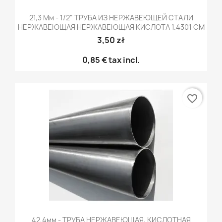
21,3 Мм - 1/2" ТРУБА ИЗ НЕРЖАВЕЮЩЕЙ СТАЛИ
НЕРЖАВЕЮЩАЯ НЕРЖАВЕЮЩАЯ КИСЛОТА 1.4301 CM
3,50 zł
0,85 €
tax incl.
favorite_border
42,4мм - ТРУБА НЕРЖАВЕЮЩАЯ, КИСЛОТНАЯ