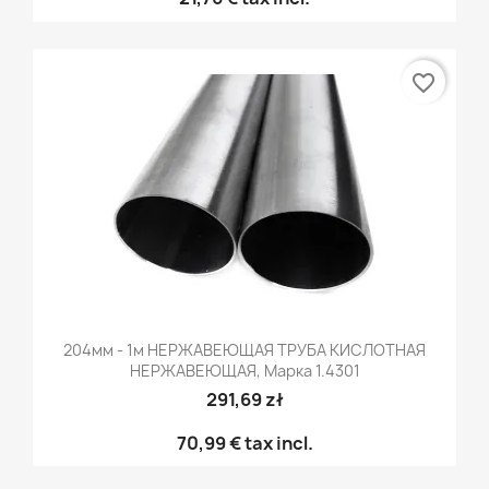
favorite_border
204мм - 1м НЕРЖАВЕЮЩАЯ ТРУБА КИСЛОТНАЯ
НЕРЖАВЕЮЩАЯ, Марка 1.4301
291,69 zł
70,99 €
tax incl.