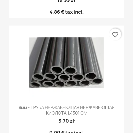
19,99 zł
4,86 €
tax incl.
favorite_border
8мм - ТРУБА НЕРЖАВЕЮЩАЯ НЕРЖАВЕЮЩАЯ
КИСЛОТА 1.4301 CM
3,70 zł
0,90 €
tax incl.