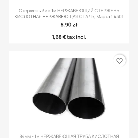
Стержень 3мм 1м НЕРЖАВЕЮЩИЙ СТЕРЖЕНЬ
КИСЛОТНАЯ НЕРЖАВЕЮЩАЯ СТАЛЬ, Марка 1.4301
6,90 zł
1,68 €
tax incl.
favorite_border
84мм - 1м НЕРЖАВЕЮЩАЯ ТРУБА КИСЛОТНАЯ