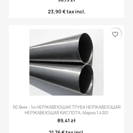
23,90 €
tax incl.
favorite_border
50.8мм - 1м НЕРЖАВЕЮЩАЯ ТРУБА НЕРЖАВЕЮЩАЯ
НЕРЖАВЕЮЩАЯ КИСЛОТА, Марка 1.4301
89,41 zł
21,76 €
tax incl.