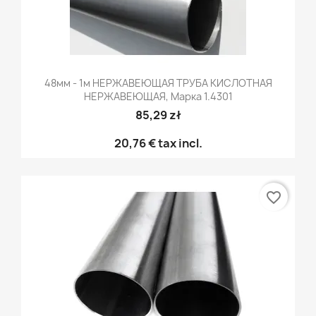
48мм - 1м НЕРЖАВЕЮЩАЯ ТРУБА КИСЛОТНАЯ
НЕРЖАВЕЮЩАЯ, Марка 1.4301
85,29 zł
20,76 €
tax incl.
favorite_border