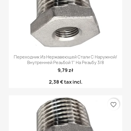
Переходник Из Нержавеющей Стали С Наружной/
Внутренней Резьбой 1" На Резьбу 3/8
9,79 zł
2,38 €
tax incl.
favorite_border