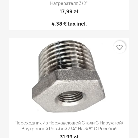
Нагревателя 3/2"
17,99 zł
4,38 €
tax incl.
favorite_border
Переходник Из Нержавеющей Стали С Наружной/
Внутренней Резьбой 3/4" На 3/8" С Резьбой
31,99 zł