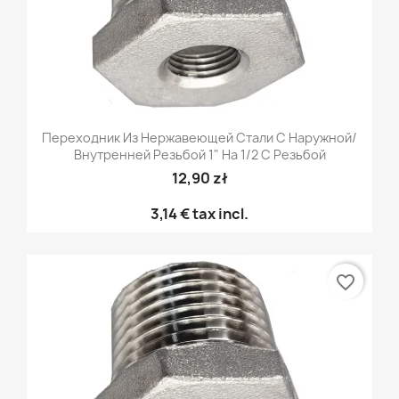
Переходник Из Нержавеющей Стали С Наружной/
Внутренней Резьбой 1" На 1/2 С Резьбой
12,90 zł
3,14 €
tax incl.
favorite_border