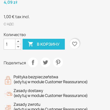
4,09 zł
1,00 €
tax incl.
С НДС
Количество

favorite_border
В КОРЗИНУ
Поделиться
Polityka bezpieczeństwa
(edytuj w module Customer Reassurance)
Zasady dostawy
(edytuj w module Customer Reassurance)
Zasady zwrotu
(edytuj w module Customer Reassurance)