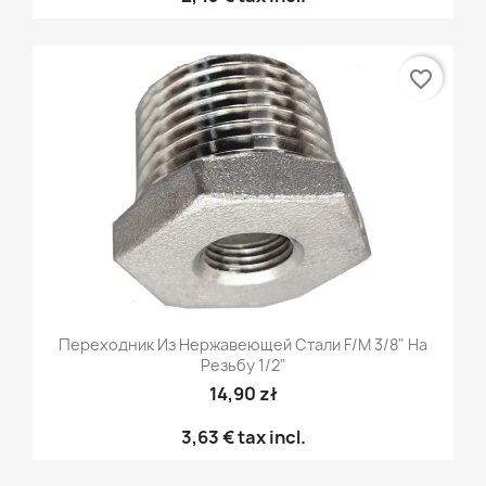
favorite_border
Переходник Из Нержавеющей Стали F/M 3/8" На
Резьбу 1/2"
14,90 zł
3,63 €
tax incl.