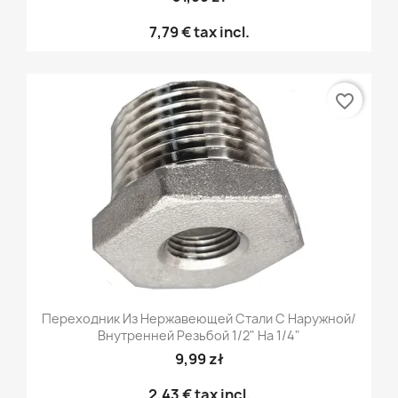
7,79 €
tax incl.
favorite_border
Переходник Из Нержавеющей Стали С Наружной/
Внутренней Резьбой 1/2" На 1/4"
9,99 zł
2,43 €
tax incl.