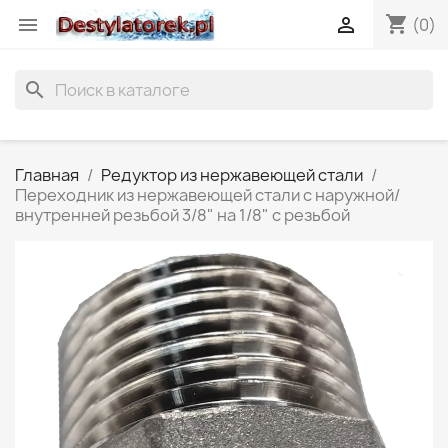
shopping_cart


(0)
search
Главная
Редуктор из нержавеющей стали
Переходник из нержавеющей стали с наружной/
внутренней резьбой 3/8" на 1/8" с резьбой