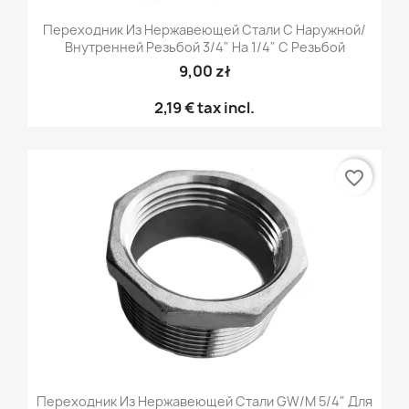
Переходник Из Нержавеющей Стали С Наружной/
Внутренней Резьбой 3/4" На 1/4" С Резьбой
9,00 zł
2,19 €
tax incl.
favorite_border
Переходник Из Нержавеющей Стали GW/M 5/4" Для