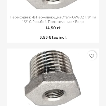
Переходник Из Нержавеющей Стали GW/GZ 1/8" На
1/2" С Резьбой, Подключение К Воде
14,50 zł
3,53 €
tax incl.
favorite_border