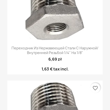
Переходник Из Нержавеющей Стали С Наружной/
Внутренней Резьбой 1/4" На 1/8"
6,69 zł
1,63 €
tax incl.
favorite_border