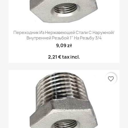
Переходник Из Нержавеющей Стали С Наружной/
Внутренней Резьбой 1" На Резьбу 3/4
9,09 zł
2,21 €
tax incl.
favorite_border