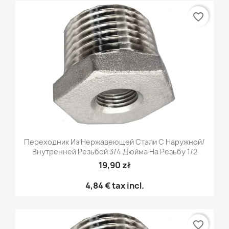
favorite_border
Переходник Из Нержавеющей Стали С Наружной/
Внутренней Резьбой 3/4 Дюйма На Резьбу 1/2
19,90 zł
4,84 €
tax incl.
favorite_border