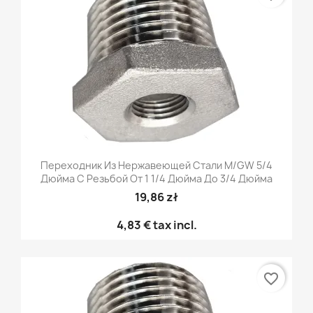
Переходник Из Нержавеющей Стали M/GW 5/4
Дюйма С Резьбой От 1 1/4 Дюйма До 3/4 Дюйма
19,86 zł
4,83 €
tax incl.
favorite_border