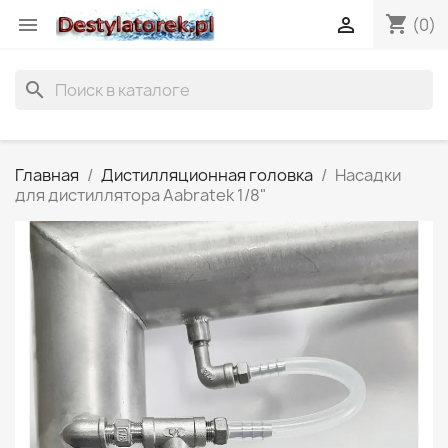
shopping_cart


(0)
search
Главная
Дистилляционная головка
Насадки
для дистиллятора Aabratek 1/8"