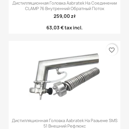
Дистилляционная Головка Aabratek На Соединении
CLAMP 76 Внутренний Обратный Поток
259,00 zł
63,03 €
tax incl.
favorite_border
Дистилляционная Головка Aabratek На Разъеме SMS
51 Внешний Рефлюкс