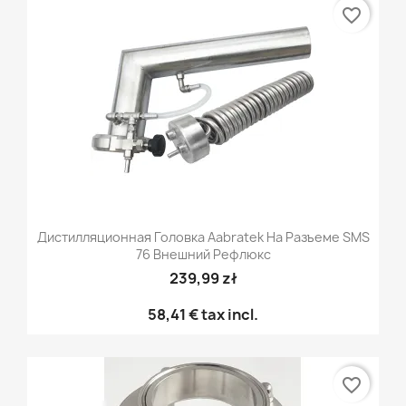
favorite_border
Дистилляционная Головка Aabratek На Разъеме SMS
76 Внешний Рефлюкс
239,99 zł
58,41 €
tax incl.
favorite_border