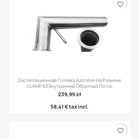
favorite_border
Дистилляционная Головка Aabratek На Разъеме
CLAMP 63 Внутренний Обратный Поток
239,99 zł
58,41 €
tax incl.
favorite_border