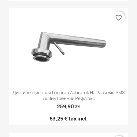
favorite_border
Дистилляционная Головка Aabratek На Разъеме SMS
76 Внутренний Рефлюкс
259,90 zł
63,25 €
tax incl.