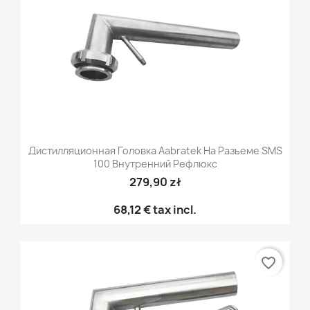
Дистилляционная Головка Aabratek На Разъеме SMS
100 Внутренний Рефлюкс
279,90 zł
68,12 €
tax incl.
favorite_border