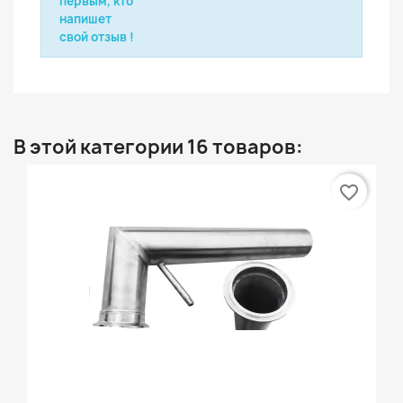
первым, кто
напишет
свой отзыв !
В этой категории 16 товаров:
favorite_border