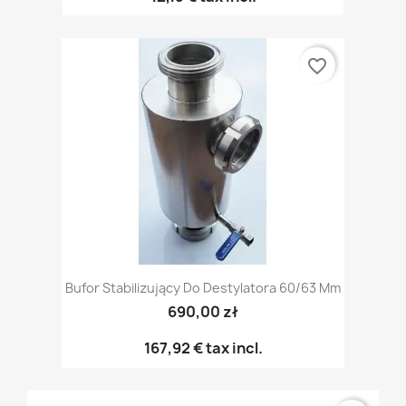
favorite_border
Bufor Stabilizujący Do Destylatora 60/63 Mm
690,00 zł
167,92 €
tax incl.