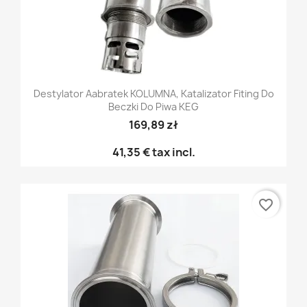
Destylator Aabratek KOLUMNA, Katalizator Fiting Do
Beczki Do Piwa KEG
169,89 zł
41,35 €
tax incl.
favorite_border