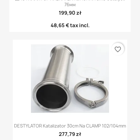
76мм
199,90 zł
48,65 €
tax incl.
favorite_border
DESTYLATOR Katalizator 30cm Na CLAMP 102/104mm
277,79 zł