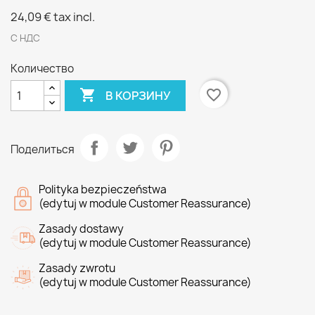
24,09 €
tax incl.
С НДС
Количество

favorite_border
В КОРЗИНУ
Поделиться
Polityka bezpieczeństwa
(edytuj w module Customer Reassurance)
Zasady dostawy
(edytuj w module Customer Reassurance)
Zasady zwrotu
(edytuj w module Customer Reassurance)