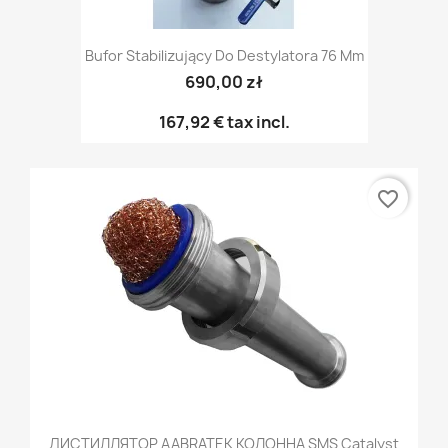
Bufor Stabilizujący Do Destylatora 76 Mm
690,00 zł
167,92 €
tax incl.
favorite_border
ДИСТИЛЛЯТОР AABRATEK КОЛОННА SMS Catalyst