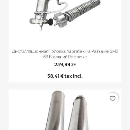
Дистилляционная Головка Aabratek На Разъеме SMS
63 Внешний Рефлюкс
239,99 zł
58,41 €
tax incl.
favorite_border