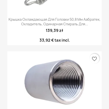
Крышка Охлаждающая Для Головки 50,8 Мм Аабратек,
Охладитель, Одинарная Спираль Для...
139,39 zł
33,92 €
tax incl.
favorite_border