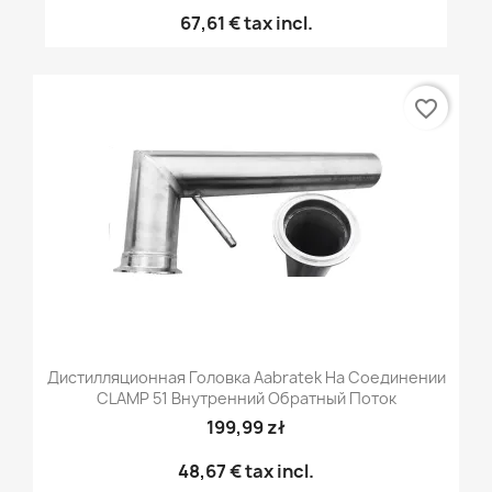
67,61 €
tax incl.
favorite_border
Дистилляционная Головка Aabratek На Соединении
CLAMP 51 Внутренний Обратный Поток
199,99 zł
48,67 €
tax incl.