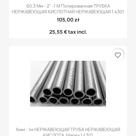
60,3 Мм - 2" -1 М Полированная ТРУБКА
НЕРЖАВЕЮЩАЯ КИСЛОТНАЯ НЕРЖАВЕЮЩАЯ 1.4301
105,00 zł
25,55 €
tax incl.
favorite_border
6мм - 1м НЕРЖАВЕЮЩАЯ ТРУБА НЕРЖАВЕЮЩАЯ
КИСЛОТА, Марка 1.4301