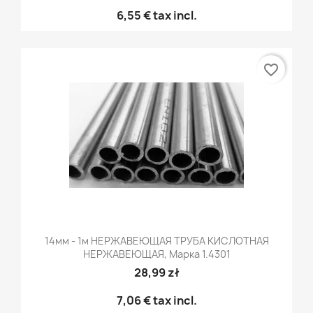
6,55 €
tax incl.
favorite_border
14мм - 1м НЕРЖАВЕЮЩАЯ ТРУБА КИСЛОТНАЯ
НЕРЖАВЕЮЩАЯ, Марка 1.4301
28,99 zł
7,06 €
tax incl.