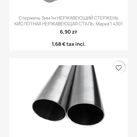
Стержень 3мм 1м НЕРЖАВЕЮЩИЙ СТЕРЖЕНЬ
КИСЛОТНАЯ НЕРЖАВЕЮЩАЯ СТАЛЬ, Марка 1.4301
6,90 zł
1,68 €
tax incl.
favorite_border