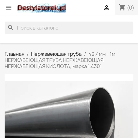
shopping_cart


(0)
search
Главная
Нержавеющая труба
42,4мм - 1м
НЕРЖАВЕЮЩАЯ ТРУБА НЕРЖАВЕЮЩАЯ
НЕРЖАВЕЮЩАЯ КИСЛОТА, марка 1.4301