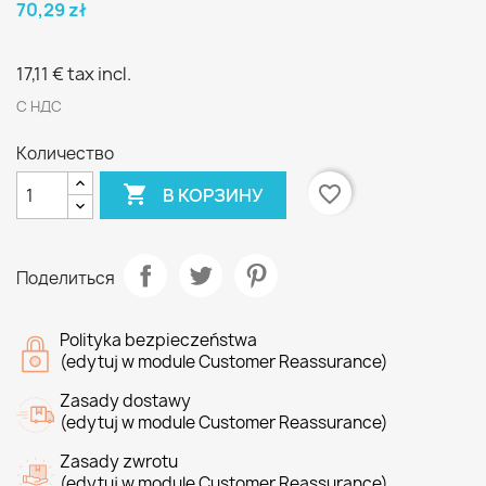
70,29 zł
17,11 €
tax incl.
С НДС
Количество

favorite_border
В КОРЗИНУ
Поделиться
Polityka bezpieczeństwa
(edytuj w module Customer Reassurance)
Zasady dostawy
(edytuj w module Customer Reassurance)
Zasady zwrotu
(edytuj w module Customer Reassurance)