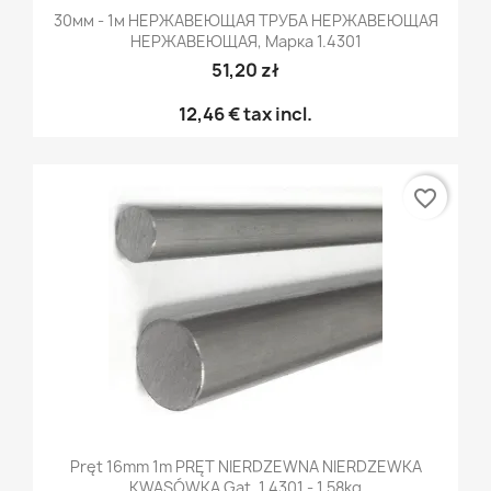
30мм - 1м НЕРЖАВЕЮЩАЯ ТРУБА НЕРЖАВЕЮЩАЯ
НЕРЖАВЕЮЩАЯ, Марка 1.4301
51,20 zł
12,46 €
tax incl.
favorite_border
Pręt 16mm 1m PRĘT NIERDZEWNA NIERDZEWKA
KWASÓWKA Gat. 1.4301 - 1,58kg