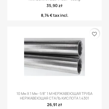
35,90 zł
8,74 €
tax incl.
favorite_border
10 Мм X 1 Мм -1/8" 1 М НЕРЖАВЕЮЩАЯ ТРУБА
НЕРЖАВЕЮЩАЯ СТАЛЬ КИСЛОТА 1.4301
26,91 zł