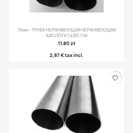
70мм - ТРУБА НЕРЖАВЕЮЩАЯ НЕРЖАВЕЮЩАЯ
КИСЛОТА 1.4301 CM
11,80 zł
2,87 €
tax incl.
favorite_border