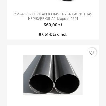
254мм - 1м НЕРЖАВЕЮЩАЯ ТРУБА КИСЛОТНАЯ
НЕРЖАВЕЮЩАЯ, Марка 1.4301
360,00 zł
87,61 €
tax incl.
favorite_border